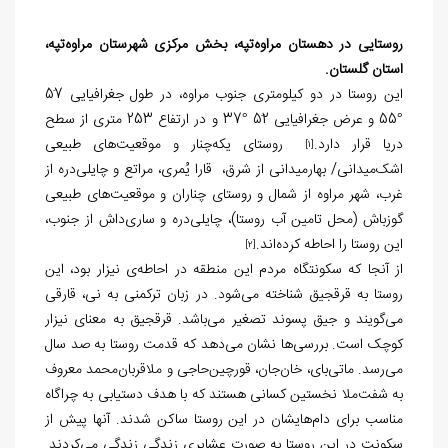
روستایی در دهستان مراوه‌تپه، بخش مرکزی شهرستان مراوه‌تپه،
استان گلستان.
این روستا در دو کیلومتری جنوب مراوه‌‌، در طول جغرافیایی 57َ
°55 و عرض جغرافیایی 52َ °37 و در ارتفاع 253 متری از سطح
دریا قرار دارد.
روستای یکه‌چنار و موقعیت‌های طبیعی
[1]
اشک‌میدانی/ بهارمیدانی از شرق، قارا یُمری، مراتع و چایلی‌دره از
غرب، شهر مراوه از شمال و روستای چناران و موقعیت‌های طبیعی
گوزباش (محل تامین آب روستا)، چایلی‌دره و ساری‌داش از جنوب،
این روستا را احاطه کرده‌اند.
[2]
از آنجا که سکونتگاه مردم این منطقه در احاطه‌ی نیزار بود، این
روستا به قرقجیق شناخته می‌شود. در زبان ترکمنی به نی، قارقی
می‌گویند و جیق پسوند تصغیر می‌باشد. قرقجیق به معنای نیزار
کوچک است. بررسی‌ها نشان می‌دهد که قدمت روستا به صد سال
می‌رسد. ماتی‌بای، خان‌جان، قورچین‌حاجی و ملاقربان‌محمد معروف
به شفت‌ملا نخستین کسانی هستند که با هدف دستیابی به چراگاه
مناسب برای دام‌هایشان در این روستا ساکن شدند. آنها پیش از
سکونت در این روستا به صورت عشایری زندگی زندگی می‌کردند.