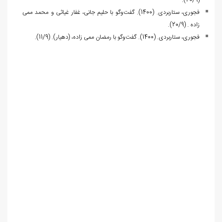
(20/9).
فجوری، ستاربردی. (1400). گفت‌وگو با حلیم جانی، غفار غیاثی و محمد ممی
زاده . (20/9).
فجوری، ستاربردی. (1400). گفت‌و‌گو با رمضان ممی زاده، (دهیار). (11/9).