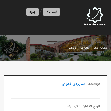
/
ثبت نام
ورود
صفحه اصلی
مقاله ها
قرقجیق
نویسنده:
ستاربردی فجوری
تاریخ انتشار:
1401/06/22