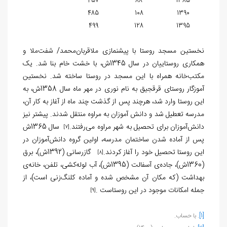
457
88
1385
485
108
1390
499
128
1395
نخستین مسجد روستا با پیشنمازی ملاقربان‌محمد/ شفت‌ملا و
همکاری روستاییان در سال 1345ش، با خشت خام بنا شد. یک
مکتب‌خانه همراه با این مسجد در روستا ساخته شد. نخستین
آموزگار روستای قرقجیق به نام نوری‌ در مهر ماه سال 1358ش، به
این روستا وارد شد، هرچند پس از گذشت چند ماه از آغاز به کار آن،
مدرسه تعطیل شد و دانش آموزان به مراوه منتقل شدند. پیشتر نیز
دانش‌آموزان برای تحصیل به شهر مراوه می‌رفتند.
سال 1365ش
[7]
پس از آماده شدن ساختمان مدرسه، اولین گروه دانش‌آموزان در
این روستا تحصیل خود را آغاز کردند.
گازرسانی (1392ش)، برق
[8]
(1360ش)، جاده‌ی آسفالت (1395ش)، آب لوله‌کشی، تلفن، خانه‌ی
بهداشت (که مکان آن مشخص شده و آماده کلنگ‌زنی است)، از
جمله امکانات موجود در این روستاست .
[9]
[1]
. با حساب.