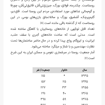
روستاست. چکدرمه، قولاق، بورگ، جیززق‌لی‌آش، قاتیق‌لی‌آش، چورفا
و گوم‌مالی غذاهای مورد استفاده‌ی مردم این روستا است. قاق‌دیر،
گلیم‌پرچک، آششیق، یوزگ و ساللانجاق بازی‌های بومی در این
روستاست که از گذشته باقی مانده است.
[5]
تعداد قابل توجّهی از خانه‌های روستاییان با کاهگِل ساخته شده
است. مدتی است که ساخت خانه‌های آجری با سقف حلب،
ایرانیت و ایزوگام رواج پیدا کرده و در حال حاضر ساختمان‌ها تحت
نظارت مهندسین و با شناژ و میلگرد ساخته می‌شود.
آمار جمعیت روستا در سرشماری نفوس و مسکن ایران به این شرح
است:
[6]
سال
خانوار
جمعیت/ نفر
115
*
1335
152
25
1345
227
33
1355
291
40
1365
398
59
1375