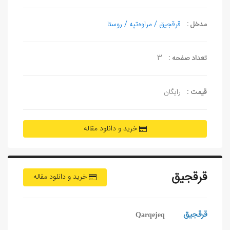
مدخل :
قرقجیق / مراوه‌تپه / روستا
تعداد صفحه :
3
قیمت :
رایگان
خرید و دانلود مقاله
قرقجیق
خرید و دانلود مقاله
قرقجیق
Qarqejeq