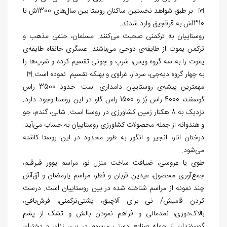
بر طبق شواهد نخستین ساکنان روستا بین سال‌های 1300ش تا
[3]
1310ش به قرقجیق وارد شدند.
روستاییان به ترکمنی صحبت می‌کنند. مسلمان، حنفی مذهب و
ترکمن یموت از طایفه‌ی دوجی می‌باشند. عسگری خانقاه طایفه‌ی‌
یموت را به سه گروه ویس، شرپ و چونی تقسیم کرده و شرپ‌ها را
به چهار گروه دیه‌جی، سردار، غراوی و بهلکه تقسیم نموده است.
[4]
مهمترین پیشه‌ی روستاییان دامداری است. حدود 3500 راس
گوسفند، 4000 راس بُز و 1500 راس گاو در این روستا وجود دارد.
نزدیک به 8 هکتار زمین کشاورزی در روستا است. شالی، گندم، جو
و هندوانه از جمله محصولات کشاورزی روستاییان به حساب می‌آید.
درختان انار، انجیر و انگور به طور محدود در این روستا کاشته
می‌شود.
طوی یا عروسی، ضیافت‌ ساخت منزل نو، مراسم ‌یوور قیرقیم،
جمع‌آوری محصول، عیدین قربان و فطر، مراسم یارمضان و آق‌آش
چند نمونه از مراسم شناخته شده در بین روستاییان است. درست
کردن ‌قامیش/ نی برای آلاچیق، پشتی‌ترکمنی، فرش‌بافی،
بالاک‌دوزی، نمدمالی و فراهم نمودن بالش و تشک از پشم
گوسفندان از جمله صنایع دستی مرسوم در بین زنان و دختران