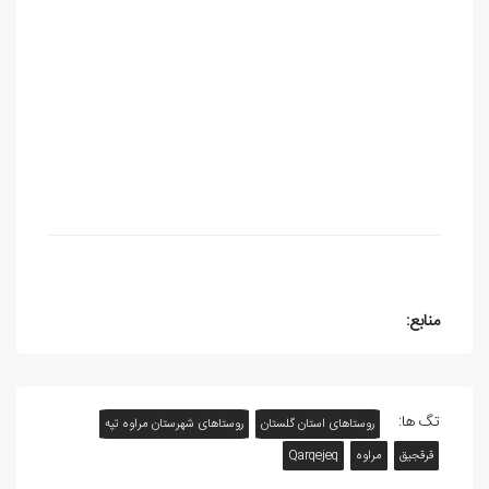
منابع:
تگ ها:
روستاهای استان گلستان
روستاهای شهرستان مراوه تپه
قرقجیق
مراوه
Qarqejeq