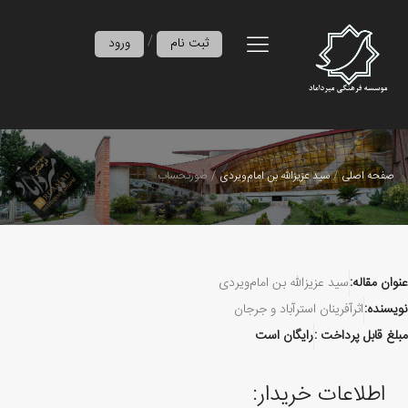
/
ثبت نام
ورود
صفحه اصلی
سید عزیزالله بن امام‌ویردی
صورتحساب
عنوان مقاله:
سید عزیزالله بن امام‌ویردی
نویسنده:
اثرآفرينان استرآباد و جرجان
مبلغ قابل پرداخت :
رایگان است
اطلاعات خریدار: