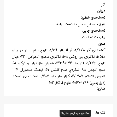
آثار:
ديوان
نسخه
هاي خطي:
هيچ نسخه
ي خطي به دست نيامد.
نسخه
هاي چاپي:
چاپ نشده است.
منابع:
آتشکده‌ي آذر 2/778؛ اثر آفرينان 2/59؛ تاريخ نظم و نثر در ايران
1/518؛ تذکره‌ي روز روشن 108؛ تذکره‌ي مجمع الخواص 229؛ جهان
تاريخ 1/276؛ الذريعة 9/133-134؛ شعراي مازندران و گرگان 51؛
شمع انجمن 88؛ تذکره‌ي صبح گلشن 62؛ فرهنگ سخنوران 134؛
قاموس الاعلام 2/1307؛ گلزار جاويدان 1/207؛ لغت‌نامه‌ي دهخدا
(ذيل بزمي) 1046-1047؛ نتايج الافکار 102.
منابع:
تگ ها:
مشاهیر جرجان و استرآباد