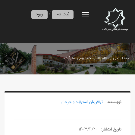
/
ثبت نام
ورود
صفحه اصلی
مقاله ها
محمد بزمی استرآبادی
نویسنده:
اثرآفرينان استرآباد و جرجان
تاریخ انتشار:
1403/11/20