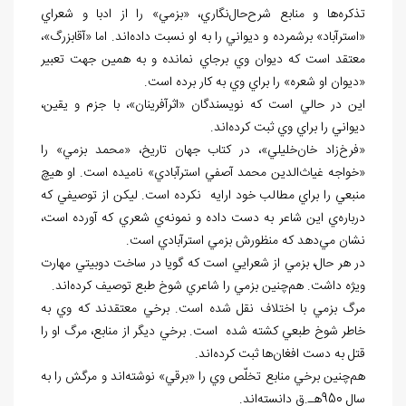
تذکره‌ها و منابع شرح‌حال‌نگاري، «بزمي» را از ادبا و شعراي
«استرآباد» برشمرده و ديواني را به او نسبت داده‌اند. اما «آقابزرگ»،
معتقد است که ديوان وي برجاي نمانده و به همين جهت تعبير
«ديوان او شعره» را براي وي به کار برده است.
اين در حالي است که نويسندگان «اثرآفرينان»، با جزم و يقين،
ديواني را براي وي ثبت کرده‌اند.
«فرخ‌زاد خان‌خليلي»، در کتاب جهان تاريخ، «محمد بزمي» را
«خواجه غياث‌الدين محمد آصفي استرآبادي» ناميده است. او هيچ
منبعي را براي مطالب خود ارايه نکرده است. ليکن از توصيفي که
درباره‌ي اين شاعر به دست داده و نمونه‌ي شعري که آورده است،
نشان مي‌دهد که منظورش بزمي استرآبادي است.
در هر حال، بزمي از شعرايي است که گويا در ساخت دوبيتي مهارت
ويژه داشت. هم‌چنين بزمي را شاعري شوخ طبع توصيف کرده‌اند.
مرگ بزمي با اختلاف نقل شده است. برخي معتقدند که وي به
خاطر شوخ طبعي کشته شده است. برخي ديگر از منابع، مرگ او را
قتل به دست افغان‌ها ثبت کرده‌اند.
هم‌چنين برخي منابع تخلّص وي را «برقي» نوشته‌اند و مرگش را به
سال 950هـ.ق دانسته‌اند.