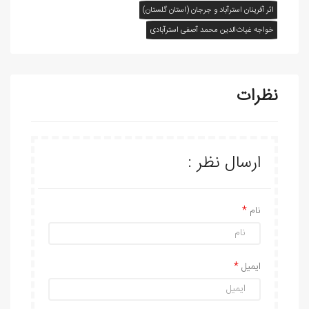
اثر آفرينان استرآباد و جرجان (استان گلستان)
خواجه غياث‌الدين محمد آصفی استرآبادی
نظرات
ارسال نظر :
نام
ایمیل