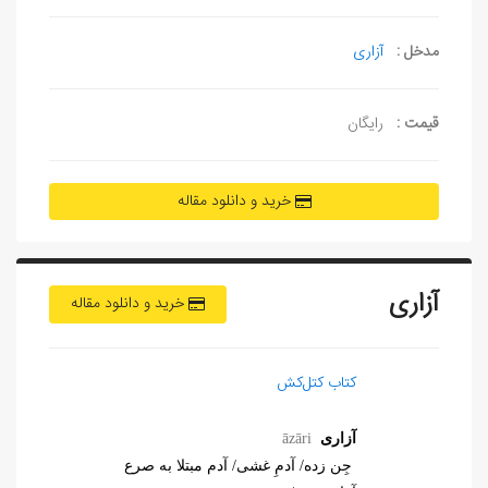
مدخل :
آزاری
قیمت :
رایگان
خرید و دانلود مقاله
آزاری
خرید و دانلود مقاله
کتاب کتل‌کش
آزاری
āzāri
جِن زده/ آدمِ غشی/ آدم مبتلا به صرع