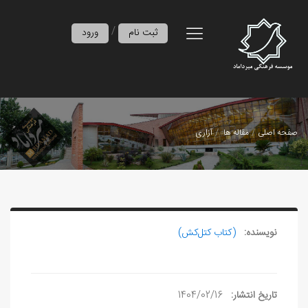
/
ثبت نام
ورود
صفحه اصلی
مقاله ها
آزاری
نویسنده:
(کتاب کتل‌کش)
تاریخ انتشار:
1404/02/16