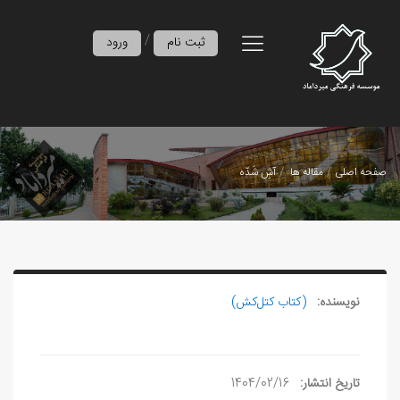
/
ثبت نام
ورود
صفحه اصلی
مقاله ها
آشِ شَدّه
نویسنده:
(کتاب کتل‌کش)
تاریخ انتشار:
1404/02/16