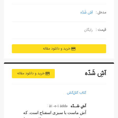
مدخل :
آش شَدّه
قیمت :
رایگان
خرید و دانلود مقاله
آشِ شَدّه
خرید و دانلود مقاله
کتاب کتل‌کش
:
آشِ شَــدّه
ə
dd
ā
s̄
-
e
-
s̄
ā
آش ماست با سبزی اسفناج است. که