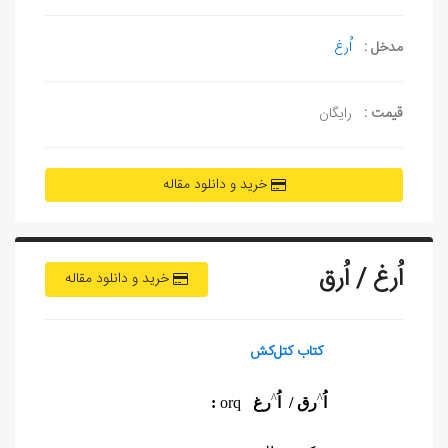
مدخل :
اُرغ
قیمت :
رایگان
خرید و دانلود مقاله
اُرغ / اُرق
خرید و دانلود مقاله
کتاب کتل‌کش
^
^
اُ
رق / اُ
رغ
orq
: