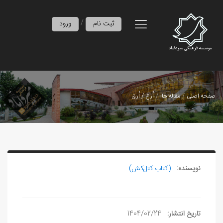
/
ثبت نام
ورود
صفحه اصلی
مقاله ها
اُرغ / اُرق
نویسنده:
(کتاب کتل‌کش)
تاریخ انتشار:
1404/02/24