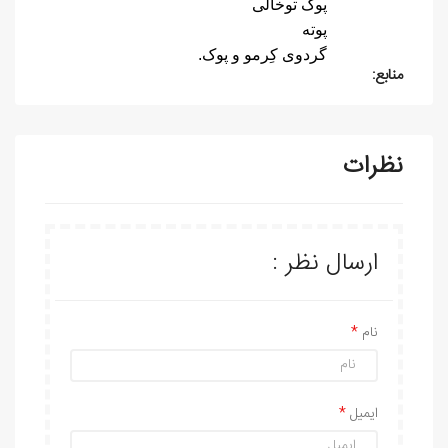
پوک توخالی
پوته
گردوی کِرمو و پوک.
منابع:
نظرات
ارسال نظر :
نام
ایمیل