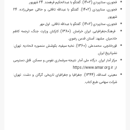
فجوری، ستاربردی (1402). گفتگو با عبدالحکیم فرهمند. 24 شهریور.
فجوری، ستاربردی (1402). گفتگو با عبدالله تاقانی و حاللی صوفی‌زاده. 24
شهریور.
فجوری، ستاربردی (1402). گفتگو با عبدالله تاقانی. اول مهر.
فرهنگ‌جغرافیایی ایران خراسان. (1380). کارکنان وزارت جنگ، ترجمه کاظم
خادمیان. مشهد: آستان قدس رضوی.
قورخانچی، محمدعلی. (1360). نخبه سیفیه، بکوشش منصوره اتحادیه. تهران:
نشرتاریخ ایران.
مرکز آمار ایران. درگاه ملی آمار. نتیجه سرشماری نفوس و مسکن. قابل دسترسی
از:
https://www.amar.org.ir
معینی، اسدالله، (1344). جغرافیا و جغرافیای تاریخی گرگان و دشت. تهران:
شرکت سهامی طبع کتاب.