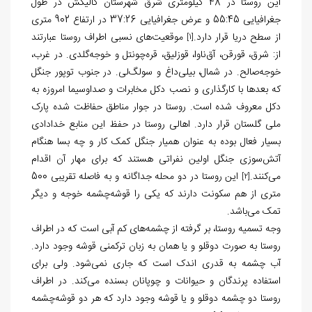
این روستا در 48 کیلومتری ‌شرق شهرستان گالیکش در طول
جغرافیایی 55:45 و عرض جغرافیایی 37:26 در ارتفاع 902 متری
از سطح دریا قرار دارد.
موقعیت‌های نسبی اطراف روستا عبارتند
[1]
از: شرق، قورقن، آق‌ناوا، قوزلیق، قره‌چونتل و خوجه‌گلدی. در غرب،
خوجه‌صالح. در شمال، بیلی‌داغ و سولگ‌لی. در جنوب توپور جنگل
که بعدها با کارگذاری و نصب دکل مخابرات و صداوسیما امروزه به
دکل معروف شده است. روستا در جوار مناطق حفاظت شده پارک
ملی گلستان قرار دارد. اهالی روستا در حفظ این منابع خدادادی
بسیار فعال بوده به عنوان همیار جنگل کمک کار و چه بسا هنگام
آتش‌سوزی جنگل اولین نفراتی هستند که برای مهار آن اقدام
می‌کنند.
این روستا در دو محله جداگانه و به فاصله تقریبی 500
[2]
متری از هم سکونت دارند که یکی را قوشه‌چشمه خوجه و دیگر
تمک می‌باشد.
وجه تسمیه روستا، بر گرفته از چشمه‌های کم آبی است که در اطراف
روستا به صورت دوقلو و یا همان به زبان ترکمنی قوشه وجود دارد.
آب چشمه به قدری اندک است که جاری نمی‌شود. ولی برای
استفاده پرندگان و حیوانات و چوپانان بسنده می‌کند. در اطراف
روستا دو چشمه دوقلو و یا قوشه وجود دارد که هر دو قوشه‌چشمه