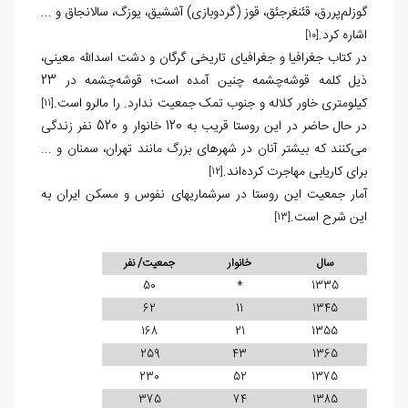
گوزلم‌پررق، قئنغرجئق، قوز (گردوبازی) آششیق، یوزگ، سالانجاق و ...
اشاره کرد.
[10]
در کتاب جغرافیا و جغرافیای تاریخی گرگان و دشت اسدالله معینی،
ذیل کلمه قوشه‌چشمه چنین آمده است؛ قوشه‌چشمه در 23
کیلومتری خاور کلاله و جنوب تمک جمعیت ندارد. را مالرو است.
[11]
در حال حاضر در این روستا قریب به 120 خانوار و 520 نفر زندگی
می‌کنند که بیشتر آنان در شهرهای بزرگ مانند تهران، سمنان و ...
برای کاریابی مهاجرت کرده‌اند.
[12]
آمار جمعیت این روستا در سرشماری‏های نفوس و مسکن ایران به
این شرح است.
[13]
سال
خانوار
جمعیت/ نفر
50
*
1335
62
11
1345
168
21
1355
259
43
1365
230
52
1375
375
74
1385