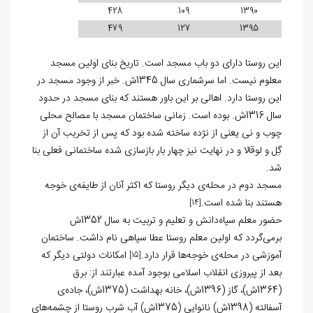
428
109
1390
479
127
1395
این روستا دارای دو باب مسجد است. تاریخ بنای اولین مسجد
معلوم نیست. اما سرشماری سال 1345ش. خبر از وجود مسجد در
این روستا دارد. اهالی بر این باور هستند که بنای مسجد در حدود
سال 1316ش. بوده است. زمانی ساختمان مسجد با مصالح محلی
چوب و نی یعنی از نژده ساخته شده بود که پس از تخریب آن از
گِل و لوقالا و در نهایت نیز چهار بار بازسازی شده ساختمانی فعلی بنا
شد.
مسجد دوم در محله‌ی دیگر روستا که اکثر آنان از طایفه‌ی خوجه
هستند بنا شده است.
[14]
حضور معلم سپاه‌دانش و تعلیم و تربیت به سال 1352ش
برمی‌گردد که اولین معلم روستا عطا سپاهی نام داشت. ساختمان
آموزشی در محله‌ی خوجه‌ها قرار دارد.
امکانات دولتی دیگر که
[15]
بعد از پیروزی انقلاب اسلامی بوجود آمده عبارتند از: برق
(1364ش)، گاز (1396ش)، خانه بهداشت (1375ش)، جاده‌ی
آسفالته‌ (1398ش) نانوایی (1375ش) آب شرب روستا از چشمه‌های