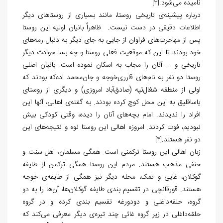
نامیده می‌شود.
[3]
درباره پیشینه‌ی تاریخی روستا، مانند بسیاری از روستاهای دیگر
اطلاعات دقیقی در دست نیست. ظاهراً بانیان اولیه این روستا
پس از مهاجرت‌های فراوان از جایی به جای دیگر به دنبال رمه‌های
خود بودند تا این که موقعیت فعلی روستا و چه بسا حوادث دیگر
تاریخی و ... آنان را مجاب به اسکان نموده است. بانیان اصلی
روستا دو نفر به نام‌های قارری‌خوجه و جان‌محمد اده‌که بودند که
اولی از منطقه شغال‌تپه (صادق‌آباد امروزی) و دیگری از روستای
یاساقلیق به این محل کوچ کرده بودند. به گفته‌ی اهالی، آنها این
افراد را ندیدند. امام بچه‌های آنان را دیده، وقتی کودکی بیش
نبودیم، فوت کردند. امروزه اهالی این روستا نوه و نتیجه‌های این
دو نفر هستند.
[4]
زبان اهالی این روستا ترکمنی است. همگی مسلمان، اهل سنت و
حنفی مذهب هستند. مردم این روستا همگی ترکمن از طایفه
گوکلان، غایی و تمک، محله دیگر نیز همگی از طایفه‌ی خوجه
هستند. قورقانچی در تقسیم بندی طایفه‌ گوکلان‌ها، آن‌ها را به دو
گروه، حلقه‌داغلی و دودورغه تقسیم بندی کرده و در گروه
حلقه‌داغلی در زیر گروه غائی چند تیره‌ی دیگر معرفی می‌کند که