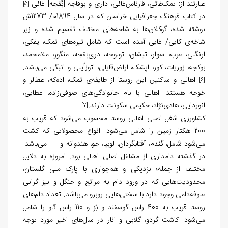
عبارتند از: تمک‌غائی، قارناس‌غائی، داری و بوقاجه [بُقجه] غائی.
[5]
در کتاب فرهنگ جغرافیایی خراسان که در سال 1894م/ 1273ش
نوشته شده، گوکلان‌ها به شاخه‌های مختلف تقسیم شده و زیر
شاخه‌ی کایی/ غایی آمده است که شامل تیره‌های تمک، یفکی،
ارنگلی، عرب، سوار، تیشان، تولوجه، دری‌بقجه، منگور، ملامحمد،
بوکجه، زوریات، کور، اپشک، اراض‌قایلی، اتوزاُیلی و انبگی می‌باشد.
اهالی و ساکنین این روستا از طایفه‌ی تمک، اده‌که، عطالر و
[6]
خوجه هستند. اهالی با نام خانوادگی‌های صوفی‌زاده، عطایی،
انوردایی، هادی‌نژاد، حکیمی سکونت دارند.
[7]
کشاورزی شغل اصلی اهالی روستا محسوب می‌شود که قریب به
200 هکتار زمین را شامل می‌شود. انواع محصولاتی که کشت
می‌شود شامل، گندم، آفتابگردان، لوبیا، جو، هندوانه و .... می‌باشد.
در گذشته دامداری از مشاغل اصلی اهالی بود. امروزه به دلایل
مختلف از جمله؛ نزدیکی و هم‌جواری با پارک ملی گلستان،
محدودیت‌هایی که در ورود دام به مراتع و جنگل و نیز گرانی
علوفه‌دامی وجود دارد با سختی‌هایی روبرو می‌باشد. تعداد دام‌های
روستا قریب به 400 راس گوسفند و بُز و 110 راس گاو را شامل
می‌شود. کاشت گردو، گلابی و انار در سال‌های اخیر مورد توجه