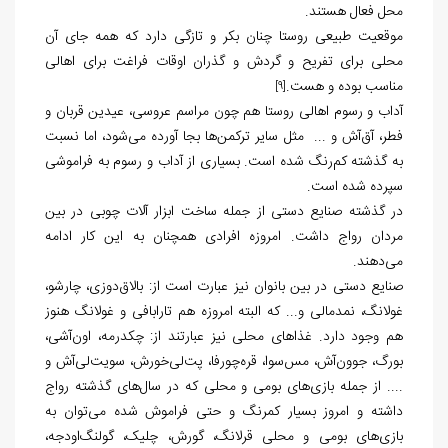
محل فعال هستند.
موقعیت طبیعی روستا چنان بکر و تازگی دارد که همه جای آن
محلی برای تفریح و گردش و گذران اوقات فراغت برای اهالی
مناسب بوده و هست.
[9]
آداب و رسوم اهالی روستا هم چون مراسم عروسی، عیدین قربان و
فطر، آق‌آش و ... مثل سایر ترکمن‌ها بجا آورده می‌شود، اما نسبت
به گذشته کم‌رنگ شده است. بسیاری از آداب و رسوم به فراموشی
سپرده شده است.
در گذشته صنایع دستی از جمله ساخت ابزار آلات چوبی در بین
مردان رواج داشت. امروزه افرادی همچنان به این کار ادامه
می‏‌دهند.
صنایع دستی در بین بانوان نیز عبارت است از: بالاق‌دوزی، چارشو،
غولانگ، نمدمالی و... که البته امروزه هم تارابافی و غولانگ هنوز
هم وجود دارد. غذاهای محلی نیز عبارتند از: چکدرمه، اون‌آشی،
بورگ، جوون‌آش، مس‌سوا، قره‌چورفا، پت‌لی‌خورش، سویت‌لی‌آش و
.... از جمله بازی‌های بومی و محلی که در سال‌های گذشته رواج
داشته و امروز بسیار کمرنگ و حتی فراموش شده می‌توان به
بازی‌های بومی و محلی قرلانگ، گورش، چلیک، گولنگ‌اودجه،