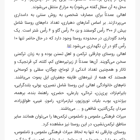
محل به آن سفال گفته می‌شود) به مزارع منتقل می‌شوند.
اهالی عمدتاً برای مصارف شخصی به روش سنتی به دامداری
می‌پردازند. بر اساس آمارهای دهیاری، تعداد دام‌های روستا شامل
بیش از ۳۰۰ رأس گوسفند و بز، ۶۰ رأس گاو و ۶ رأس شتر است. یک
واحد گاوداری در محدوده روستا وجود دارد که در حال حاضر تنها ۱۰
رأس گاو در آن نگهداری می‌شود.
.
[5]
اهالی روستای چارقلی ترکمن و اهل تسنن بوده و به زبان ترکمنی
سخن می‌گویند. آن‌ها عمدتاً از زیرتیره‌های کم، کلته، کر، قرنجیک و
تاتار و همچنین تعداد اندکی از توماج، چوگان، سقلی و کوسه‌لی
هستند که همه از تیره‌های طایفه جعفربای ایل یموت می‌باشند.
نام‌های خانوادگی اهالی این روستا شامل نصیری، یولی، بلندگرایی،
بایرام‌نژاد، پری‌زن، تره‌کی، یارعلی، حضری، راهنما، بنده، برهمه،
بیژندی، بوب، بلیاد، نوروزپور، نیازمرادی، راموز، غیبی، طواق‌زاده،
سردار، یگن‌آلتین، شافعی و ... می‌باشند.
میراث فرهنگی ملموس و ناملموس ترکمن‌ها را می‌توان همانند سایر
مناطق ترکمن‌نشین، در این روستا نیز مشاهده کرد.
روستای چارقلی نه تنها به لحاظ میراث فرهنگی ملموس و ناملموس،