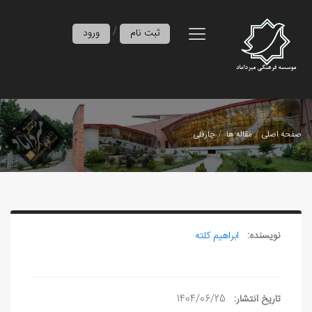
/
ثبت نام
ورود
صفحه اصلی
مقاله ها
چارقلی
نویسنده:
ابراهیم کلته
تاریخ انتشار:
1404/06/25