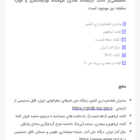
تخصصی‌تر مانند آرایشگاه، قنادی، فروشگاه لوازم‌التحریر و موارد
مشابه نیز موجود است.
[1]
.سازمان نقشه‌برداری کشور
[2]
.کلته، ابراهیم
[3]
. کلته، دهه شصت
[4]
. مرکز آمار ایران.
[5]
.کلته، 1402
[6]
کلته و سعدی، بی‌تا، ص 7 .
منابع
سازمان نقشه‌برداری کشور، پایگاه ملی نام‌های جغرافیایی ایران، قابل دسترسی از
تارنمای :
https://gndb.ncc.gov.ir
کلته، ابراهیم. (دهه شصت). یادداشت‌های مصاحبه با مرحوم محمد قربان کلته.
کلته، ابراهیم و سعدی، محمد (بی‌تا)، خلاصه طرح گردشگری ساحل چارقلی
مرکز آمار ایران. درگاه ملی آمار. نتیجه سرشماری نفوس و مسکن. قابل دسترسی
از:
https://www.amar.org.ir