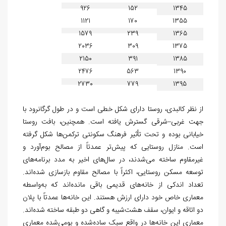
926
152
1345
1121
170
1355
1579
239
1365
2036
309
1375
2150
391
1385
2476
563
1390
2730
779
1395
از نظر کالبدی، روستا دارای شکل خطی است و در طول گرگانرود با
جهت غربی–شرقی گسترش یافته است. همچنین، بافت روستا
خیابانی بوده و تحت تأثیر فرهنگ سکونتی ترکمن‌ها شکل گرفته
است. منازل روستایی که پیش‌تر عمدتاً از مصالح بوم‌آورد و
غیرمقاوم ساخته می‌شدند، در سال‌های اخیر به مدد برنامه‌های
توسعه مسکن روستایی، اکثراً با مصالح مقاوم بازسازی شده‌اند.
تعداد اندکی از خانه‌های قدیمی باقی مانده‌اند که به‌واسطه
معماری خاص خود دارای ارزش هستند. این خانه‌ها عمدتاً با پلان
دو اتاقه و ایوان، سقف هشت‌شیبه و گاهی دو طبقه ساخته شده‌اند.
معماری این خانه‌ها در واقع سبک ساده‌شده و بومی‌شده معماری