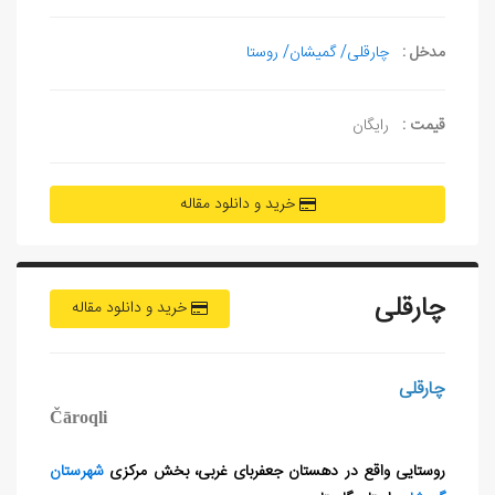
مدخل :
چارقلی/ گمیشان/ روستا
قیمت :
رایگان
خرید و دانلود مقاله
چارقلی
خرید و دانلود مقاله
چارقلی
Čāroqli
روستایی واقع در دهستان جعفربای غربی، بخش مرکزی
شهرستان