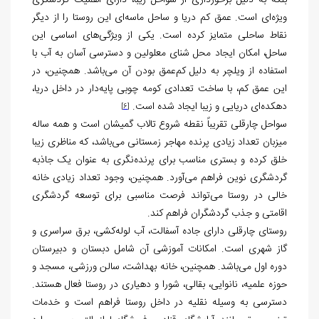
بلکه به دلیل برخورداری از سواحل زیبا، دارای اهمیت گردشگری
ویژه‌ای است. عمق کم دریا و ساحل ماسه‌ای این روستا را از دیگر
نقاط ساحلی متمایز کرده است. یکی از ویژگی‌های اساسی این
ساحل، امکان ایجاد محل شنای معلولین و دسترسی آسان به آب با
استفاده از ویلچر به دلیل کم‌عمق بودن آن می‌باشد. همچنین، در
این عمق کم، با ساخت تعدادی کومه چوبی پایه‌دار در داخل دریا،
دهکده‌ای دریایی و زیبا ایجاد شده است.
[6]
سواحل چارقلی تقریباً نقطه شروع تالاب گمیشان است و همه ساله
میزبان تعداد زیادی پرنده مهاجر زمستانی می‌باشد، که مناظری زیبا
خلق کرده و بستری مناسب برای پرنده‌نگری به عنوان یک جاذبه
گردشگری نوین فراهم می‌آورد. همچنین، وجود تعداد زیادی خانه
خالی در روستا می‌تواند فرصت مناسبی برای توسعه گردشگری
اقامتی و جذب گردشگران فراهم کند.
روستای چارقلی دارای جاده آسفالت، آب لوله‌کشی، برق سراسری و
گاز شهری است. امکانات آموزشی آن شامل دبستان و دبیرستان
دوره اول می‌باشد. همچنین، خانه بهداشت، سالن ورزشی، مسجد و
حوزه علمیه، نانوایی، بقالی، شورا و دهیاری در روستا فعال هستند.
دسترسی به وسیله نقلیه در داخل روستا فراهم است و خدمات