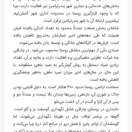
بخش‌های خدماتی و تجاری شهر بندرترکمن نیز فعالیت دارند؛ چرا
که با وجود قرارگیری روستا در محدوده اداری شهر گمش‌تپه،
بیشترین ارتباط آن با شهر بندرترکمن برقرار است.
شاغلان بخش صنعت عمدتاً محدود به تعداد اندکی بافنده فرش
هستند که طی دهه‌های اخیر شمارشان به‌تدریج کاهش یافته
است. فرش‌ها در کارگاه‌های خانگی و توسط زنان بافته می‌شوند.
صیادی یکی از مهم‌ترین مشاغل روستا محسوب می‌شود. در چارقلی
سه شرکت تعاونی ماهیگیری پره فعالیت دارند و علاوه بر آن، تعداد
زیادی صیاد مستقل به روش گوش‌گیر به صید ماهی مشغولند. با
این حال، در سال‌های اخیر میزان صید ماهی به‌طور چشمگیری
کاهش یافته است.
مساحت اراضی روستا حدود ۳۰۰ هکتار است. به دلیل قلیایی بودن
خاک و شوری آن، بازدهی زمین‌ها چندان بالا نیست و عمدتاً جو و
پس از آن کلزا و گندم در آن کشت می‌شو
دامداری در روستای چارقلی شامل نگهداری گوسفند، بز و گاو است.
گاوها در بیشتر اوقات سال در طویله نگهداری می‌شوند، اما
گوسفندان از اواخر پاییز تا فصل درو در مراتع کنار دریا چرا می‌کنند و
پس از پایان برداشت محصولات، برای چرا در «پس‌چر» (که در