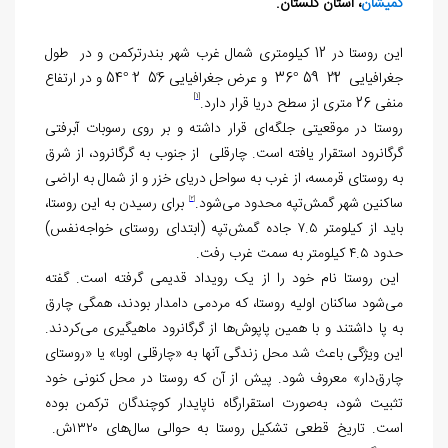
گمیشان
، استان گلستان.
این روستا در 12 کیلومتری شمال غرب شهر بندرترکمن و در طول
جغرافیایی 22ً 59َ °36 و عرض جغرافیایی 56ً 2َ °54 و در ارتفاع
[1]
منفی 26 متری از سطح دریا قرار دارد.
روستا در موقعیتی جلگه‌ای قرار داشته و بر روی رسوبات آبرفتی
گرگانرود استقرار یافته است. چارقلی از جنوب به گرگانرود، از شرق
به روستای قرمسه، از غرب به سواحل دریای خزر و از شمال به اراضی
ساکنین شهر گمش‌تپه محدود می‌شود.
برای رسیدن به این روستا،
[2]
باید از کیلومتر ۷.۵ جاده گمش‌تپه (ابتدای روستای خواجه‌نفس)
حدود ۴.۵ کیلومتر به سمت غرب رفت.
این روستا نام خود را از یک رویداد قدیمی گرفته است. گفته
می‌شود ساکنان اولیه روستا، که مردمی دامدار بودند، همگی چارق
به پا داشتند و با همین پاپوش‌ها از گرگانرود ماهیگیری می‌کردند.
این ویژگی باعث شد محل زندگی آنها به «چارقلی اوبا» یا «روستای
چارق‌دار» معروف شود. پیش از آن که روستا در محل کنونی خود
تثبیت شود، به‌صورت استقرارگاه ناپایدار کوچندگان ترکمن بوده
است. تاریخ قطعی تشکیل روستا به حوالی سال‌های ۱۳۲۰ش.