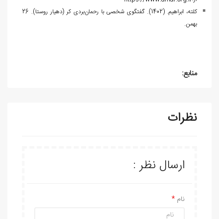
کلته، ابراهیم. (1402). گفتگوی شخصی با رحمان‌بردی کر (دهیار روستا). 26
بهمن.
منابع:
نظرات
ارسال نظر :
نام