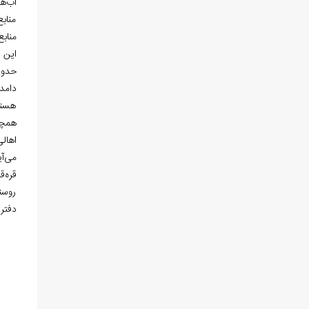
آب‌ها
منابع
مناب
این 
حدود ۳۰ هکتار است و شامل محصولاتی چون هلو، آلو، انجی
دامد
هستن
همچن
اهال
می‌آ
قره‌
روست
دفتر