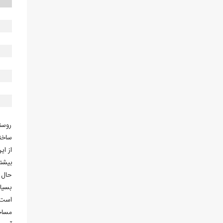
روست
ساخت
از ا
بیشت
حال ا
بسیا
است.
مساحت اراضی روست