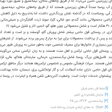
ی زیرزمینی تأمین می‌گردد که از طریق چاه‌های مته‌ای، نیمه‌عمیق و عمیق مورد بهره‌ب
 آب روستا عمدتاً آب‌های زیرزمینی هستند که از طریق چاه‌های مته‌ای، نیمه‌عمیق و
ع آبی روستاست که در گذشته نقش پررنگ‌تری داشت، اما به‌تدریج به دلیل کاهش آ
اراضی محصولاتی مانند گندم، جو، شالی، کلزا، سویا، ذرت، آفتابگردان و صیفی‌جاتی
ر، انار و شلیل می‌شود.
[9]
اری در روستای قول حاجی بیشتر شامل پرورش گاو، گوسفند و بز است و تعداد کمی
د و پس از برداشت محصولات برای چرا به مزارع پس‌چر برده می‌شوند. از شترهای 
ین بسیاری از خانوارها برای مصرف شخصی خود، به‌طور سنتی به پرورش طیور می‌پر
ی روستای قول حاجی ترکمن و اهل سنت هستند و به زبان ترکمنی سخن می‌گویند. آنان
یند. فامیل‌های بزرگ روستا شامل بیک‌محمدی، خرمالی، سارجه‌کر، هلاکو، عالی، ق
قاشلی هستند. میراث فرهنگی ملموس و ناملموس ترکمن‌ها، همانند دیگر مناطق ترکم
ای قول حاجی دارای جاده آسفالت، آب و گاز لوله‌کشی، برق، دبستان، خانه بهداشت
 پیشخوان خدمات دولت است. وضعیت آنتن‌دهی تلفن همراه و اینترنت در روستا ن
[1]
سابقا قان یخمز شرقی
[2]
سازمان نقشه‌برداری کشور
[3]
بیک‌محمدی، 1373، ص 25
[4]
Olum
: به معنای کرانه‌ی شیبدار رودخانه است