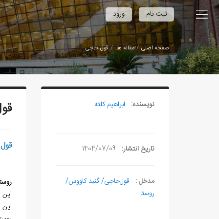
/
ثبت نام
ورود
صفحه اصلی
مقاله ها
قول‌ حاجی
نویسنده:
ابراهیم کلته
قول
قول‌
تاریخ انتشار:
1404/07/09
مدخل :
قول‌حاجی/ گنبد کاووس/
روست
روستا
این روستا د
این روس