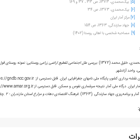
[5]
بیک‌محمدی، 1373، ص 33 ، 37 و 169
[6]
بیک‌محمدی، 1373، ص 34
[7]
مرکز آمار ایران
[8]
جهاد سازندگی، 1363، ص 154
[9]
مصاحبه شخصی با اهالی روستا (1402)
حمدی، خلیل محمد
. (1372)
بررسی علل اجتماعی تقطیع اراضی زراعی روستایی: نمونه روستای قو
ی، واحد آزادشهر
.
ن نقشه برداری کشور، پایگاه ملی نام‏های جغرافیایی ایران. قابل دسترسی از:
ps://gndb.ncc.gov.ir
آمار ایران. درگاه ملی آمار. نتیجه سرشماری نفوس و مسکن. قابل دسترسی از:
://www.amar.org.ir
آمار و برنامه‌ریزی جهاد سازندگی
. (1363).
فرهنگ اقتصادی دهات و مزارع استان مازندران - 2
.
چاپ
:
رات