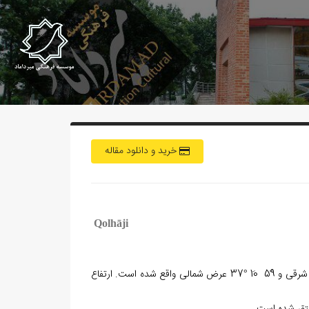
خرید و دانلود مقاله
Qolhāji
و در مختصات 49ً 11َ °55 طول شرقی و 59ً 10َ °37 عرض شمالی واقع شده است. ارتفاع