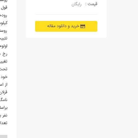
روست
قیمت :
رایگان
قول 
رودخ
کیلو
خرید و دانلود مقاله
روست
تثبیت
اولوم
رخ د
تغیی
تحت ن
خود 
از اع
قرلا
نا
تعدا