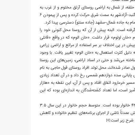
ستقر شده است.
قه، از شمال به اراضی روستای آرتق مختوم و از غرب به
برای رسیدن به این روستا، ابتدا از کیلومتر ۲ بزرگراه گنبد–آزادشهر به سمت شرق حرکت کرده و پس از پیمودن ۶
امام به جاده شمال–مشهد (جاده سنتو) دسترسی پیدا کرد.
 گرفته است. البته پیش از آن که روستا محل کنونی خود را
ام «خان اولوم» قرار داشت. «خان الوم» که در واقع «قانلی
ش در پی اختلاف بر سر استفاده از مراتع و اراضی زراعی
 دلیل کثرت استعمال به «خان الوم» تغییر یافت. با وجود
اخته می‌شد و حتی در اسناد اراضی، زمین‌های این روستا
ول صادر شده‌اند، محل تولد افراد روستای قول حاجی به نام
ای پایانی سده دوازدهم شمسی رخ داد و در آن تعداد زیادی
سیر خرمارود اتفاق افتاد و پس از آن، این نقطه به «هازار
میز است، اما تعداد کشته‌شدگان به اندازه‌ای بوده که این
براساس آخرین سرشماری نفوس و مسکن (۱۳۹۵)، جمعیت روستا ۱,۵۲۶ نفر در قالب ۴۳۱ خانوار بوده است. متوسط حجم خانوار در این سال ۳.۵
ن می‌دهد. این کاهش عمدتاً ناشی از اجرای برنامه‌های تنظیم خانواده و کاهش
 شرح زیر است:
[7]