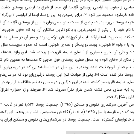
ا در موقعیتی دشتی قرار دارد و بر روی رسوبات مخروط‌افکنه‌ای رودخانه خرمارود م
حاجی از جنوب به اراضی روستای قزلجه آق امام، از شرق به اراضی روستای دشت حل
انه خرمارود محدود می‌شود.
.
[3]
متر به روستا می‌رسید. همچنین از سمت جنوب می‌توان با عبور از روستای قزلجه آق 
ا نام خود را از یکی از قدیمی‌ترین و بانفوذترین ساکنان آن، به نام «قول حاجی»،
 کند، به صورت استقرارگاه ناپایدار کوچ‌نشینان ترکمن بوده و مقر آن در محلی به ن
» یا «اولوم
خونین» بوده، روایت‌گر واقعه‌ای خونین است که حدود دویست سال پی
[4]
اد و طی آن، خون بسیاری از اعضای طایفه قان‌یخمز ریخته شد. این واژه بعدها به
ر مکان از «خان الوم» به محل فعلی، روستای قول حاجی تا مدت‌ها به همین نام شن
ام «خان الوم» ثبت شده بودند. با این حال، در شناسنامه‌هایی که در دوره پهلوی ا
روستا ذکر شده است.
یکی از حوادث تلخ این روستا، درگیری‌ای بود که در سال‌ه
.
[5]
ضای طایفه قان‌یخمز کشته شدند. این درگیری در محلی به نام «قالالجه اولوم» در م
ن» (به معنای محل کشته شدن هزار نفر) معروف شد.
هرچند واژه «هزار» اغراق‌آ
.
[6]
مگذاری شکل گرفت.
نفر بود که در مقایسه با سال ۱۳۴۵ (۵.۸ نفر) کاهش محسوسی نشا
د خانوارهای گسترده است.
جمعیت روستا در سرشماری‌های نفوس و مسکن ایران به