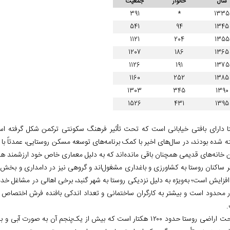
سال
خانوار
جمعیت
391
*
1335
541
94
1345
1121
204
1355
1207
186
1365
1126
191
1375
1160
252
1385
1303
345
1390
1526
431
1395
ا دارای بافتی خیابانی است که تحت تأثیر فرهنگ سکونتی ترکمن شکل گرفته است.
ه شده بودند، در سال‌های اخیر با کمک برنامه‌های توسعه مسکن روستایی، عمدتاً با 
ین خانه‌های قدیمی همچنان باقی مانده‌اند که به دلیل معماری خاص خود ارزشمند ه
ر ساکنان روستا به کشاورزی و باغداری مشغول‌اند و گروهی نیز در دامداری و بخش
فزایش است؛ به‌ویژه به دلیل نزدیکی روستا به شهر گنبد، برخی اهالی در مشاغل خدم
ر محدود است و بیشتر به کارگران ساختمانی و تعداد اندکی بافنده فرش اختصاص دا
ا حدود ۱۲۰۰ هکتار است که بیش از یک‌پنجم آن به صورت آبی و بقیه به شکل دیم کشت می‌شود.