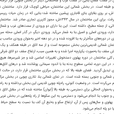
 در سمت شمال، بنایی در سمت غرب و ساختمانی دیگر در بخش جنوبی قرار گرفته اس
و طبقه است. در بخش شمالی این ساختمان، حیاطی کوچک قرار دارد. ساختمان غرب
۱۳۴۰ش، بر روی بقایای بنای قاجاری پیشین ساخته شد؛ بنایی که در زمان حیات رییس ش
می‌گرفت. برای این ساختمان در سال ۱۳۴۳ش، مجوز کاربری تج
تی، از جمله مطبخ، داشته است. این بنا دارای دو ورودی از سمت‌های غرب و شم
 دارد، ورودی اصلی و اصیل بنا به شمار می‌آید. ورودی دیگر، در گذر اصلی مح
 در دوره‌های متأخرتر به بنا افزوده شده و در دو دهه اخیر به‌عنوان ورودی مناسب ب
مان شمالی قدیمی‌ترین بخش مجموعه است و از سه اتاق در طبقه همکف و یک اتاق
 سقف بنا به‌صورت یکپارچه اجرا شده و به همین سبب، ارتفاع سقف دو اتاق شرقی 
 کلی ساختمان در دوره پهلوی دستخوش تغییرات اساسی شد و جز شیرسرها، هیچ‌یک 
 در این دوره، تمامی سطوح بدنه بنا با اندود سیمانی پوشانده شد و درهای اتاق‌ها
ی تبدیل گردید. فضای طبقه بالا که در بخش مرکزی ساختمان قرار دارد، در حالت اص
شمالی و جنوبی بسته شده است. در نمای شمالی بنا، تلاری چوبی در بخش مرکزی 
م می‌کرده است. در وضعیت کنونی، راه‌پله چوبی قدیمی این بخش برداشته و به راه‌پ
 به‌عنوان الحاقی برای دسترسی به طبقه بالا (ایوان) ساخته شده که در مقابل اتاق 
 و جنوب بنا انجام می‌شود و دسترسی به این سکوها از راه پله‌هایی در بخش غربی ا
 پهلوی و سال‌های پس از آن، ارتفاع سکو و به‌تبع آن کف بنا نسبت به سطح حیاط
 دو پله انجام می‌شود.