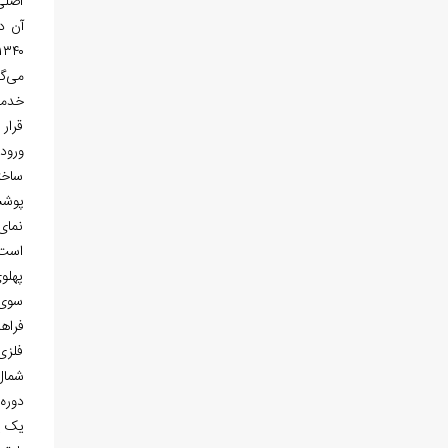
اصلی
آن د
خدما
قرار
ورودی
ساخت
پوشش
نمای
است.
پهلو
سوی 
فراه
فلزی
شمال
دوره
یک یا