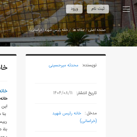
/
ثبت نام
ورود
صفحه اصلی
مقاله ها
خانه رئیس شهید (خراسانی)
نویسنده:
محدثه میرحسینی
خان
خانه
تاریخ انتشار:
1404/08/11
خانه
این ا
مدخل :
خانه رئیس شهید
بنا 
(خراسانی)
رییس
بنا،