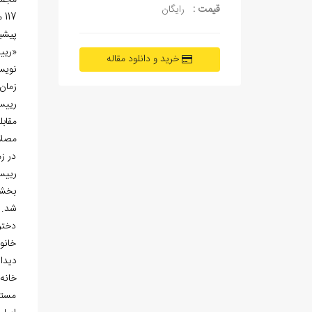
قیمت :
رایگان
117 متر از سطح دریا واقع شده است.
پیشین
«ریی
خرید و دانلود مقاله
نویسن
زمان
رییس
مقاب
مصلا
در ز
رییس
بخشی
شد. 
دختر
خانو
دیدار
مستط