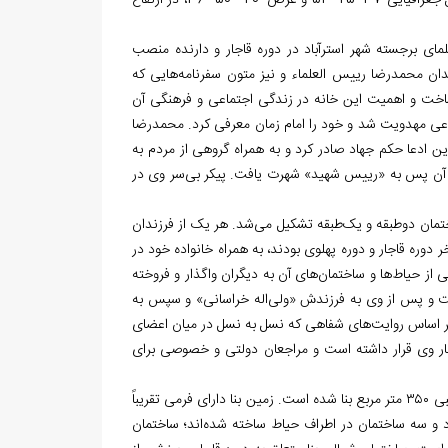
مجموعه در دوره پهلوی میان ورثه وی تقسیم شده است. مختصات جغرافیایی بنا در طول جغرافیایی 37ً 25َ °54 و عرض 40ً 50َ °36، در ارتفاع
علمای برجسته شهر استرآباد در دوره قاجار و دارنده منصب
ان محمدرضا رییس العلماء و نیز متون سفرنامه‌هایی که
 ساخت و اهمیت این خانه در زندگی اجتماعی و فرهنگی آن
دعی مهدویت شد و خود را امام زمان معرفی کرد. محمدرضا
ن ادعا حکم جهاد صادر کرد و به همراه گروهی از مردم به
از آن پس به «رییس شهید» شهرت یافت. پیکر بی‌سر وی در
ختمان دوطبقه و یک‌طبقه تشکیل می‌شد. هر یک از فرزندان
وره قاجار و دوره پهلوی بودند، به همراه خانواده خود در
 حیاط‌ها و ساختمان‌های آن به دیگران واگذار و فروخته
فت و پس از وی به فرزندش «ولی‌اله خراسانی» و سپس به
 بر اساس روایت‌های شفاهی که نسل به نسل در میان اعضای
ار وی قرار داشته است و مراجعان دولتی و خصوصی برای
خانه «رییس شهید» (خراسانی) با زیربنای حدود ۲۴۶ متر مربع در زمینی به مساحت تقریبی ۳۵۰ متر مربع بنا شده است. زمین بنا دارای فرمی تقریباً
 و سه ساختمان در اطراف حیاط ساخته شده‌اند؛ ساختمان