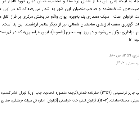
وجه به اینکه بانی این بنا از علمای برجسته و صاحب‌منصبان دینی دوره قاجار در ش
ت‌های شناخته‌شده و صاحب‌منصبان این شهر به شمار می‌رفته‌اند که در این خانه
ت فراوان است. سبک معماری بنا، به‌ویژه ایوان واقع در بخش مرکزی بر فراز اتاق می
ات گچ‌بری سقف اتاق‌های ساختمان شمالی نیز از دیگر عناصر ارزشمند این بنا است. 
م عزاداری برگزار می‌شود و در روز نهم محرم (تاسوعا)، آیین «پامبنری» که در فهرس
ود.
[2]
1359، ص 180.
حسینی، 1402.
 چارلز فرانسیس. (1359).
سفرنامه شمال
(ترجمه منصوره اتحادیه، چاپ اول). تهران: نشر گستره.
محدثه‌سادات. (1402). گزارش ثبتی خانه خراسانی
]
گزارش
[
. اداره کل میراث فرهنگی، صنای