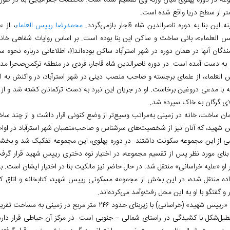
ه این بنا به دوره ناصرالدین شاه قاجار بازمی‌گردد.
محمدرضا رییس العلماء
، از 
س العلماء»، بانی ساخت و ساکن این بنا بوده است. بر اساس روایات شفاهی خاند
دگان آنها در همان دوره در شهر استرآباد ساکن بوده‌اند
، اطلاعاتی درباره نحوه
[1]
 به دست آمده است. در دوره ناصرالدین شاه قاجار، فردی در منطقه ترکمن‌صحرا م
 العلماء، از علمای برجسته و صاحب منصب دینی در شهر استرآباد، در واکنش به ای
له با مدعی دروغین برخاست. او در جریان این نبرد به دست ترکمانان کشته شد و 
ی گرگان به خاک سپرده شد.
مان ساخت، خانه در زمینی به‌مراتب وسیع‌تر از وضع کنونی قرار داشت و از چند سا
 شهید، که آنان نیز از شخصیت‌های سرشناس و صاحب‌منصبان شهر استرآباد در اواخر د
 از این مجموعه سکونت داشتند. در دوره پهلوی، این مجموعه تفکیک شد و بخشی از
بنای مورد نظر پس از تقسیم مجموعه، در اختیار نوه دختری رییس شهید قرار گر
 او «علیه خراسانی» منتقل شد. در حال حاضر نیز مالکیت بنا در اختیار ایشان است.
اده منتقل شده، در این بخش از مجموعه مسکونی رییس شهید، کتابخانه و اتاق ک
 و گفتگو با او به این محل رفت‌وآمد می‌کرده‌اند.
یل‌شکل با کشیدگی در راستای شمالی – جنوبی است. در مرکز آن حیاطی قرار دارد