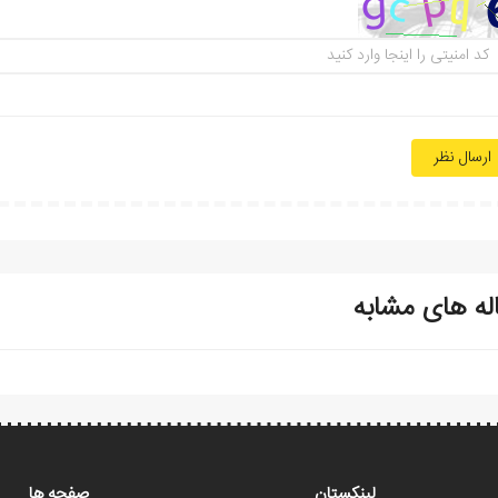
ارسال نظر
له های مشابه
لینکستان
صفحه ها