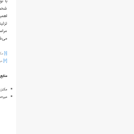
با ت
شخصی
اهمی
تزئین
مراس
می‌ش
[1]
مکنزی، 
[2]
میر
منابع
:
مکنزی،
میرحسینی، 