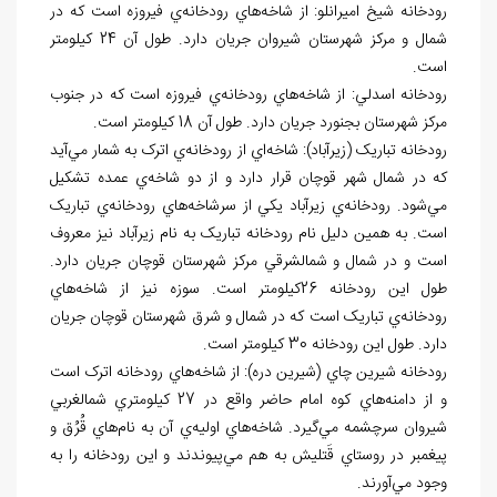
رودخانه شيخ اميرانلو: از شاخه
هاي رودخانه
ي فيروزه است که در
شمال و مرکز شهرستان شيروان جريان دارد. طول آن 24 کيلومتر
است.
رودخانه اسدلي: از شاخه
هاي رودخانه
ي فيروزه است که در جنوب
مرکز شهرستان بجنورد جريان دارد. طول آن 18 کيلومتر است.
رودخانه تباريک (زيرآباد): شاخه
اي از رودخانه
ي اترک به شمار مي
آيد
كه در شمال شهر قوچان قرار دارد و از دو شاخه
ي عمده تشکيل
مي
شود. رودخانه
ي زيرآباد يکي از سرشاخه
هاي رودخانه
ي تباريک
است. به همين دليل نام رودخانه تباريک به نام زيرآباد نيز معروف
است و در شمال و شمال‏شرقي مرکز شهرستان قوچان جريان دارد.
طول اين رودخانه 26کيلومتر است. سوزه نيز از شاخه
هاي
رودخانه
ي تباريک است که در شمال و شرق شهرستان قوچان جريان
دارد. طول اين رودخانه 30 کيلومتر است.
رودخانه شيرين چاي (شيرين دره): از شاخه
هاي رودخانه
اترک است
و از دامنه
هاي کوه امام حاضر واقع در 27 کيلومتري شمال‏غربي
شيروان سرچشمه مي
گيرد. شاخه
هاي اوليه
ي آن به نام
هاي قُرُق و
پيغمبر در روستاي قَتليش به هم مي
پيوندند و اين رودخانه را به
وجود مي
آورند.