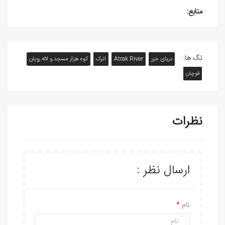
منابع:
تگ ها:
دریای خزر
Atrak River
اترک
کوه هزار مسجد و لاله رویان
قوچان
نظرات
ارسال نظر :
نام