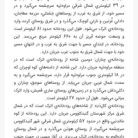
در 39 کيلومتري شمال شرقي مراوه
تپه سرچشمه مي
گيرد و در
مسير خود، از شرق به غرب، از روستاهاي خِشتلي، مزرعه عطاجان،
دادلي غُزنين و نارلي کوچک مي
گذرد و در شرق روستاي کرند، وارد
رودخانه
ي اترک مي
شود. طول اين رودخانه حدود 81 کيلومتر است
و وسعت حوضه آبريز آن به 660 کيلومتر مربع مي
رسد. اين
رودخانه، در ابتداي مسير با جهت شرق به غرب و در انتهاي مسير
خود با جهت شمال شرق به جنوب غرب جريان دارد.
رودخانه
ي چناران: دومين شاخه از رودخانه
ي اترک است که در
منطقه
مراوه
تپه جريان دارد. اين شاخه
، از دامنه
هاي کوه اوچران که
در 18 کيلومتري جنوب مراوه
تپه قرار دارد، سرچشمه مي
گيرد و به
سمت شمال غربي جريان مي
يابد. از روستاهاي سوجق، چناران و
دکلي
داش مي
گذرد و در زمين
هاي روستاي ساري قميش، وارد اترک
مياني مي
شود. طول آن حدود 27 کيلومتر است.
رودخانه
ي کال
دَدِه: از شاخه
هاي رودخانه
ي اترک است که در شمال
شرق مرکز شهرستان گنبدکاووس جريان دارد. اين رودخانه از کوه
خالدنبي واقع در حدود 57 کيلومتري شمال شرقي شهر گنبدکاووس
سرچشمه مي
گيرد، از روستاي هوتن مي
گذرد و در شمال
روستاي
داده
الوم به رودخانه
ي اترک مي
ريزد. در آغاز مسير، در جهت جنوب