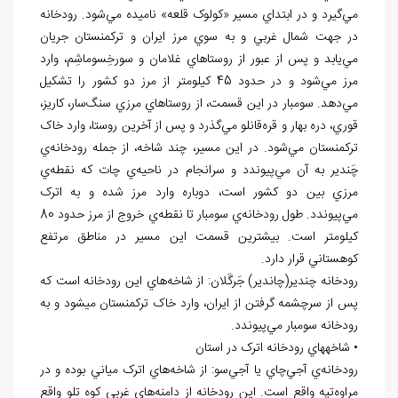
مي
گيرد و در ابتداي مسير «کولوک قلعه» ناميده مي
شود. رودخانه
در جهت شمال غربي و به سوي مرز ايران و ترکمنستان جريان
مي
يابد و پس از عبور از روستاهاي غلامان و سورخِسوماشِم، وارد
مرز مي
شود و در حدود 45 کيلومتر از مرز دو کشور را تشکيل
مي
دهد. سومبار در اين قسمت، از روستاهاي مرزي سنگ
سار، کاريز،
قوري، دره بهار و قره
قانلو مي
گذرد و پس از آخرين روستا، وارد خاک
ترکمنستان مي
شود. در اين مسير، چند شاخه، از جمله رودخانه
ي
چَندير به آن مي
پيوندد و سرانجام در ناحيه
ي چات که نقطه
ي
مرزي بين دو کشور است، دوباره وارد مرز شده و به اترک
مي
پيوندد. طول رودخانه
ي سومبار تا نقطه
ي خروج از مرز حدود 80
کيلومتر است. بيشترين قسمت اين مسير در مناطق مرتفع
کوهستاني قرار دارد.
رودخانه چندير(چاندير) جَرگَلان: از شاخه
هاي اين رودخانه است که
پس از سرچشمه گرفتن از ايران، وارد خاک ترکمنستان مي‏شود و به
رودخانه
سومبار مي
پيوندد.
• شاخه‏هاي رودخانه اترک در استان
رودخانه
ي آجي
چاي يا آجي
سو: از شاخه
هاي اترک مياني بوده و در
مراوه
تپه واقع است. اين رودخانه از دامنه
هاي غربي کوه تلو واقع