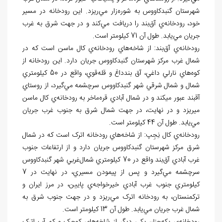
شهرستان گنبدکاووس به شوره
زار مي
ريزد. اين رودخانه در مسير
خود، رودخانه
ي آق
بند را دريافت مي
کند و در جهت شرق به غرب
جريان مي
يابد. طول آن 71 کيلومتر است.
رودخانه
ي آق
بند: از شاخه
هاي رودخانه
ي کال ماسن است که در
شمال غرب مرکز شهرستان گنبدکاووس جريان دارد. اين رودخانه از
کوه
هاي نارلي داغي، آق بندداغ و قله
قوي، واقع در 50 کيلومتري
شمال و شمال شرقي شهر گنبدکاووس سرچشمه مي
گيرد، از روستاي
آق‏بند عبور مي‏کند و در شمال آبادي قره
ماخر به رودخانه
ي کال ماسن
مي‏ريزد و در نهايت، در جهت شمال شرق به جنوب غرب جريان
مي
يابد. طول آن 44 کيلومتر است.
رودخانه
ي کال نِجِپ: از شاخه
هاي رودخانه اترک است که در شمال
شرق مرکز شهرستان گنبدکاووس جريان دارد و از ارتفاعات جنوب
غرب آبادي آق
بند واقع در 70 کيلومتري شمال
غربي شهر گنبدکاووس
سرچشمه مي
گيرد و پس از پيمودن مسيري، در نهايت در 7
کيلومتري جنوب غرب آبادي خيرخواجه
ي پايين، در مرز ايران و
ترکمنستان، به رودخانه
اترک مي
ريزد و در جهت جنوب شرق به
شمال غرب جريان مي
يابد. طول آن 13 کيلومتر است.