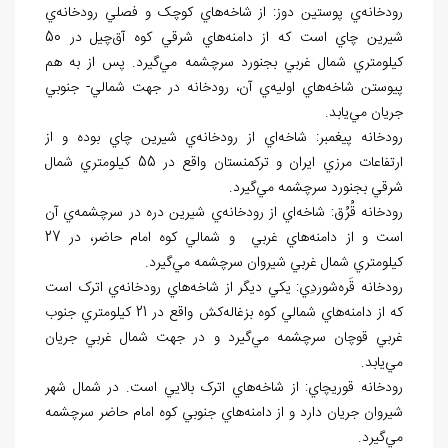
رودخانه
ي پوستين دوز: از شاخه
هاي کوچک و فصلي رودخانه
ي
شيرين چاي است كه از دامنه
هاي شرقي کوه آق
چيل در 50
کيلومتري شمال غربي بجنورد سرچشمه مي
گيرد. پس از به هم
پيوستن شاخه
هاي اوليه
ي آن، رودخانه در جهت شمالي- جنوبي
جريان مي
يابد.
رودخانه پيغمبر: شاخه
اي از رودخانه
ي شيرين چاي بوده و از
ارتفاعات مرزي ايران و ترکمنستان واقع در 55 کيلومتري شمال
شرقي بجنورد سرچشمه مي
گيرد.
رودخانه قُرُق: شاخه
اي از رودخانه
ي شيرين دره در سرچشمه
ي آن
است و از دامنه
هاي غربي و شمالي کوه امام حاضر، در 27
کيلومتري شمال غربي شيروان سرچشمه مي
گيرد.
رودخانه قَره
شوردِي: يکي ديگر از شاخه
هاي رودخانه
ي اترک است
كه از دامنه
هاي شمالي کوه بزغاله
کش واقع در 21 کيلومتري جنوب
غربي قوچان سرچشمه مي
گيرد و در جهت شمال غربي جريان
مي
يابد.
رودخانه قوري‏چاي: از
شاخه
هاي اترک بالايي است. در شمال شهر
شيروان جريان دارد و از دامنه
هاي جنوبي کوه امام حاضر سرچشمه
مي
گيرد.