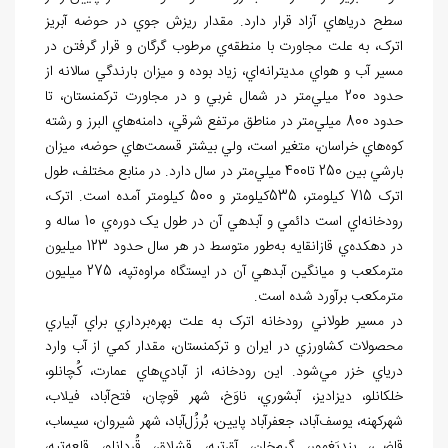
سطح درياهاي آزاد قرار دارد. مقدار ريزش جوي در حوضه آبريز
اترک، به علت مجاورت با منطقه
ي مرطوب گرگان و قرار گرفتن در
مسير آب و هواي مديترانه
اي، زياد بوده و ميزان بارندگي سالانه از
حدود 200 ميلي
متر در شمال غربي و در مجاورت ترکمنستان، تا
حدود 800 ميلي
متر در مناطق مرتفع شرقي، دامنه
هاي البرز و رشته
کوه
هاي خراسان، متغير است، ولي بيشتر قسمت
هاي حوضه، ميزان
بارشي بين 250 تا400 ميلي
متر در سال دارد. در منابع مختلف، طول
اترک 715 کيلومتر، 535كيلومتر و 500 کيلومتر آمده است. اترک،
رودخانه
اي است دائمي و آبدهي آن در طول يک دوره
ي 10 ساله و
در دهکده
ي قازانقايه به
طور متوسط در هر سال حدود 123 ميليون
مترمکعب و ميانگين آبدهي آن در ايستگاه مراوه
تپه، 275 ميليون
مترمكعب برآورد شده است.
در مسير طولاني رودخانه اترک به علت بهره
برداري براي آبياري
محصولات کشاورزي در ايران و ترکمنستان، مقدار کمي از آب وارد
درياي خزر مي
شود. اين رودخانه، از آبادي
هاي عمارت، کُچانلو،
خلکانلو، ديزاديز، آبشوري، ناوَخ، شهر قوچان، فتح
آباد، فيلاب،
شهرکهنه، يوسف
آباد، جعفرآباد پايين، بُرزُل
آباد، شهر شيروان، سيساب،
قاضي، بنديَغمور، گرم
خان، آق
تپه، قِشلاق، قُردانلو، قلعه
تپه،