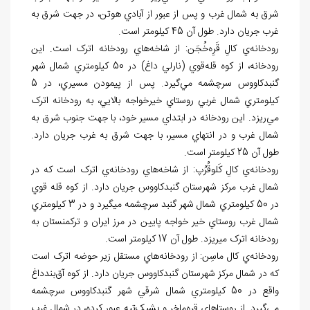
شرق به شمال غرب و پس از عبور از آبادي هوتن، در جهت شرق به
غرب جريان دارد. طول آن 45 کيلومتر است.
رودخانه
ي کالِ قَرِه
خُجَن: از شاخه
هاي رودخانه
اترک است. اين
رودخانه، از کوه قله
قوي (نارلي داغ) در 50 کيلومتري شمال شهر
گنبدکاووس سرچشمه مي
گيرد. پس از پيمودن مسيري، در 5
کيلومتري شمال غربي روستاي خيرخواجه بالايي، به رودخانه اترک
مي
ريزد. اين رودخانه در ابتداي مسير خود، با جهت جنوب شرق به
شمال غرب و در انتهاي مسير، با جهت شرق به غرب جريان دارد.
طول آن 25 کيلومتر است.
رودخانه
ي کالِ کَلوقُرُپ: از شاخه
هاي رودخانه
ي اترک است که در
شمال غرب مرکز شهرستان گنبدکاووس جريان دارد. از کوه قله قوي
در 50 کيلومتري شمال شهر گنبد سرچشمه مي‏گيرد و در 3 کيلومتري
شمال غرب روستاي خير خواجه پايين در مرز ايران و ترکمنستان به
رودخانه اترک مي‏ريزد. طول آن 17 کيلومتر است.
رودخانه
ي کال ماسِن: از رودخانه
هاي مستقل زير حوضه اترک است
که در شمال مرکز شهرستان گنبدکاووس جريان دارد. از کوه آق
بندداغ
واقع در 50 کيلومتري شمال شرقي شهر گنبدکاووس سرچشمه
مي
گيرد. از روستاهاي قره
ماخر و پشيک
تپه عبور کرده، در شمال غرب