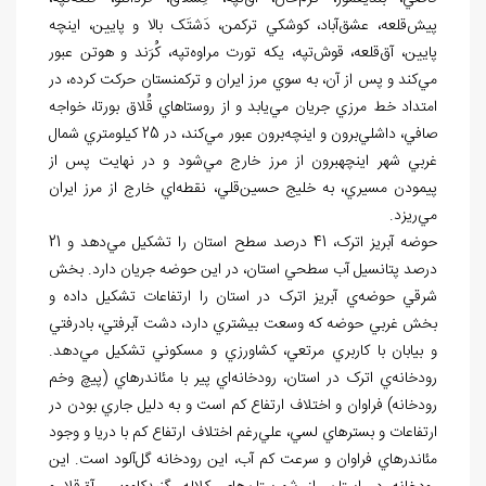
پيش
قلعه، عشق
آباد، کوشکي ترکمن، دَشتَک بالا و پايين، اينچه
پايين، آق
قلعه، قوش
تپه، يکه تورت مراوه
تپه، کُرَند و هوتن عبور
مي
کند و پس از آن، به سوي مرز ايران و ترکمنستان حرکت کرده، در
امتداد خط مرزي جريان مي
يابد و از روستاهاي قُلاق بورتا، خواجه
صافي، داشلي
برون و اينچه
برون عبور مي
کند، در 25 کيلومتري شمال
غربي شهر اينچه‏برون از مرز خارج مي
شود و در نهايت پس از
پيمودن مسيري، به خليج حسين
قلي، نقطه
اي خارج از مرز ايران
مي
ريزد.
حوضه آبريز اترک، 41 درصد سطح استان را تشكيل مي
دهد و 21
درصد پتانسيل آب سطحي استان، در اين حوضه جريان دارد. بخش
شرقي حوضه
ي آبريز اترک در استان را ارتفاعات تشکيل داده و
بخش غربي حوضه که وسعت بيشتري دارد، دشت آبرفتي، بادرفتي
و بيابان با كاربري مرتعي، کشاورزي و مسكوني تشكيل مي
دهد.
رودخانه
ي اترک در استان، رودخانه
اي پير با مئاندرهاي (پيچ وخم
رودخانه) فراوان و اختلاف ارتفاع کم است و به دليل جاري بودن در
ارتفاعات و بسترهاي لسي، علي
رغم اختلاف ارتفاع كم با دريا و وجود
مئاندرهاي فراوان و سرعت كم آب، اين رودخانه
گل
آلود است. اين