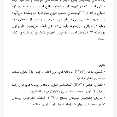
رودخانه
ي
يکه
چنار، يکي ديگر از شاخه
هاي کوچک و کم آب اترک
مياني است که در شهرستان مراوه
تپه واقع است. از دامنه
هاي کوه
شملي واقع در 21 کيلومتري جنوب غربي مراوه
تپه سرچشمه مي
گيرد
و در جهت شمال غربي جريان مي
يابد. پس از عبور از روستاي يکه
چنار، در حوالي مراوه
تپه، وارد رودخانه
ي اترک مي
شود. طول اين
رودخانه 22 کيلومتر است. يکه
چنار، آخرين شاخه
ي رودخانه
ي اترک
است.
منابع:
• افشين، يدالله. (1373). رودخانه
هاي ايران (جلد 2، چاپ اول). تهران: شرکت
مهندسين مشاور جاماب.
• جعفري، عباس. (1383). گيتاشناسي ايران: رودها و رودنامه
هاي ايران (جلد
2، چاپ 2). تهران: موسسه جغرافيايي و کارتوگرافي گيتاشناسي.
• سازمان جغرافيايي نيروهاي مسلح. (1382). فرهنگ جغرافيايي رودهاي
کشور: حوضه آبريز درياي خزر (جلد 2، چاپ اول). تهران: مؤلف.