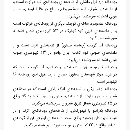
رودخانه دره قزل داشلي: از شاخه
هاي رودخانه
ي آب خرتوت است و
از دامنه
هاي شرقي کوه شاه
کِسَن
داغي واقع در 60 کيلومتري شمال
غربي آشخانه سرچشمه مي
گيرد.
رودخانه سامودره: شاخه
ي کوچک ديگري از رودخانه
ي خرتوت است
و از دامنه
هاي غربي کوه کونيک در 53 کيلومتري شمال آشخانه
سرچشمه مي
گيرد.
رودخانه آب گرماب (چشمه جيران): از شاخه
هاي اترک است و از
دامنه
هاي جنوبي کوه تخت ايران واقع در 63 کيلومتري جنوب
غربي آشخانه سرچشمه مي
گيرد.
رودخانه کال
ِعرب
جيق: از شاخه
هاي رودخانه
ي آب گرماب است که
در غرب مرکز شهرستان بجنورد جريان دارد. طول اين رودخانه 16
کيلومتر است.
رودخانه اوغاز: يکي از شاخه
هاي اترک بالايي است که در منطقه
ي
شيروان جريان دارد و از دامنه
هاي جنوبي و غربي کوه پدلگاه واقع
در 25 کيلومتري شمال شرق شيروان سرچشمه مي
گيرد.
رودخانه بَدرانلو يا تيمورتاش: از شاخه
هاي رودخانه
ي اترک و در
غرب شهرستان بجنورد واقع است. شاخه
هاي اوليه
ي آن از گردنه
ي
بدرانلو واقع در 22 کيلومتري غرب بجنورد سرچشمه مي
گيرد.