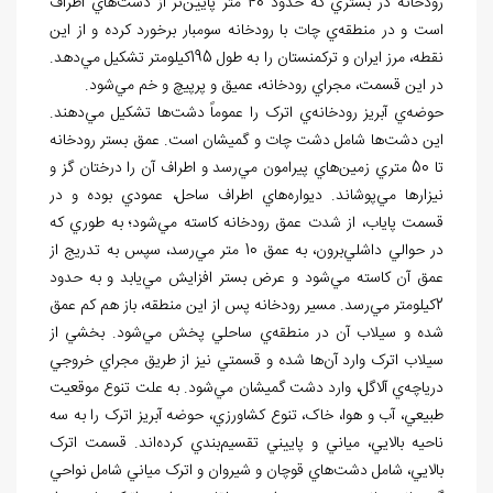
رودخانه در بستري که حدود 40 متر پايين
تر از دشت
هاي اطراف
است و در منطقه
ي چات با رودخانه سومبار برخورد كرده و از اين
نقطه، مرز ايران و تركمنستان را به طول 195كيلومتر تشكيل مي
دهد.
در اين قسمت، مجراي رودخانه، عميق و پرپيچ و خم مي
شود.
حوضه
ي آبريز رودخانه
ي اترک را عموماً دشت
ها تشکيل مي
دهند.
اين دشت
ها شامل دشت چات و گميشان است. عمق بستر رودخانه
تا 50 متري زمين
هاي پيرامون مي
رسد و اطراف آن را درختان گز و
نيزارها مي
پوشاند. ديواره
هاي اطراف ساحل، عمودي بوده و در
قسمت پاياب، از شدت عمق رودخانه کاسته مي
شود؛ به طوري که
در حوالي داشلي
برون، به عمق 10 متر مي
رسد، سپس به تدريج از
عمق آن کاسته مي
شود و عرض بستر افزايش مي
يابد و به حدود
2کيلومتر مي
رسد. مسير رودخانه پس از اين منطقه، باز هم کم عمق
شده و سيلاب آن در منطقه
ي ساحلي پخش مي
شود. بخشي از
سيلاب اترک وارد آن
ها شده و قسمتي نيز از طريق مجراي خروجي
درياچه
ي آلاگل، وارد دشت گميشان مي
شود. به علت تنوع موقعيت
طبيعي، آب و هوا، خاک، تنوع کشاورزي، حوضه آبريز اترک را به سه
ناحيه بالايي، مياني و پاييني تقسيم
بندي کرده
اند. قسمت اترک
بالايي، شامل دشت
هاي قوچان و شيروان و اترک مياني شامل نواحي