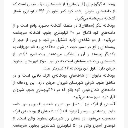
رودخانه گوگول
چاي (کال
ايماني): از
شاخه
هاي اترک مياني است كه
از دامنه
هاي جنوبي رشته کوه کمر ساور در 36 کيلومتري شمال
آشخانه سرچشمه مي
گيرد.
رودخانه لنگر (سملقان): در منطقه آشخانه
بجنورد واقع است و از
دامنه
هاي کوه آلاداغ در 20 کيلومتري جنوب آشخانه سرچشمه
مي
گيرد. از دو شاخه
ي اوليه تشکيل مي
شود و پس از عبور از
روستاهاي واقع در مسير خود، در شرق دهکده
اي به نام عزيزآباد، به
يکديگر پيوسته و آن را تشکيل مي
دهند. رودخانه
ي دَرکِش از
شاخه
هاي رودخانه سملقان است که در غرب مرکز شهرستان بجنورد
جريان دارد. طول اين رودخانه 26 کيلومتر است.
رودخانه مايوان: از شاخه
هاي رودخانه
ي اترک بالايي است و در
مناطق جنوب شرقي شهرستان شيروان جريان دارد. اين رودخانه از
دامنه
هاي شمال غربي کوه پاتو كه در 40 کيلومتري جنوب شيروان
قرار دارد، سرچشمه مي
گيرد.
قسمتي از اترک نيز از داخل مرز شروع شده و تا بيرون مرز ادامه
دارد. رودخانه
ي سومبار (کولوک
قلعه) که شاخه
اي از رودخانه
ي اترک
محسوب مي
شود، در بخش راز شهرستان بجنورد واقع است. از
کوه
هاي آسيازو واقع در 50 کيلومتري شمال‏غربي بجنورد سرچشمه