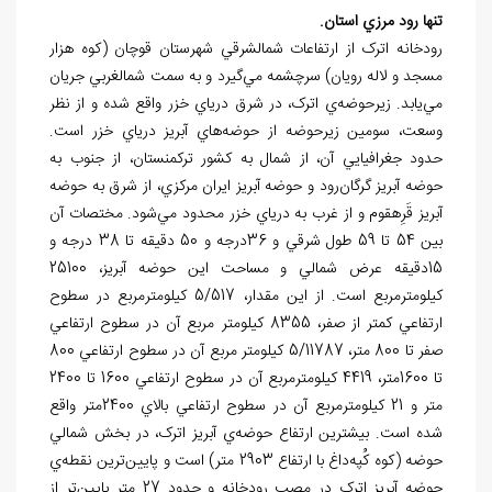
تنها رود مرزي استان.
رودخانه
اترک از ارتفاعات شمال‏شرقي شهرستان قوچان (کوه هزار
مسجد و لاله رويان) سرچشمه مي
گيرد و به سمت شمال‏غربي جريان
مي
يابد. زيرحوضه
ي اترک، در شرق درياي خزر واقع شده و از نظر
وسعت، سومين زيرحوضه از حوضه
ها
ي آبريز درياي خزر است.
حدود جغرافيايي آن، از شمال به کشور ترکمنستان، از جنوب به
حوضه آبريز گرگان
رود و حوضه
آبريز ايران مرکزي، از شرق به حوضه
آبريز قَرِه‏قوم و از غرب به درياي خزر محدود مي
شود. مختصات آن
بين 54 تا 59 طول شرقي و 36درجه و 50 دقيقه تا 38 درجه و
15دقيقه عرض شمالي و مساحت اين حوضه آبريز، 25100
کيلومترمربع است. از اين مقدار، 5/517 کيلومترمربع در سطوح
ارتفاعي کمتر از صفر، 8355 کيلومتر مربع آن در سطوح ارتفاعي
صفر تا 800 متر، 5/11787 کيلومتر مربع آن در سطوح ارتفاعي 800
تا 1600متر، 4419 کيلومترمربع آن در سطوح ارتفاعي 1600 تا 2400
متر و 21 کيلومترمربع آن در سطوح ارتفاعي بالاي 2400متر واقع
شده است. بيشترين ارتفاع حوضه
ي آبريز اترک، در بخش شمالي
حوضه
(کوه کُپه
داغ با ارتفاع 2903 متر) است و پايين
ترين نقطه
ي
حوضه آبريز اترک در مصب رودخانه و حدود 27 متر پايين
تر از