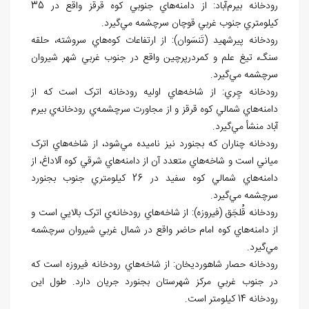
رودخانه بيرم
آباد: از دامنه
هاي جنوبي کوه قرقز واقع در 35
کيلومتري جنوب غربي قوچان سرچشمه مي
گيرد.
رودخانه پيرشهيد (تَنسَوان): از ارتفاعات كوه
هاي سروشته، حلقه
سنگ، تيغ علم و كمردرپرچين واقع در جنوب غربي شهر شيروان
سرچشمه مي
گيرد.
رودخانه چِري: از شاخه
هاي اوليه رودخانه اترک است که از
دامنه
هاي شمالي کوه قرقز و از مجاورت سرچشمه
ي رودخانه
ي بيرم
آباد منشأ مي
گيرد.
رودخانه چناران که بجنورد نيز ناميده مي
شود، از شاخه
هاي اترک
مياني است و شاخه
هاي متعدد آن از دامنه
هاي شرقي کوه آلاداغ، از
دامنه
هاي شمالي کوه سفيد در 26 کيلومتري جنوب بجنورد
سرچشمه مي
گيرد.
رودخانه قُلجَق (فيروزه): از شاخه
هاي رودخانه
ي اترک بالايي است و
از دامنه
هاي کوه امام حاضر واقع در شمال غربي شيروان سرچشمه
مي
گيرد.
رودخانه حصار شاه‏وردي‏خان: از شاخه
هاي رودخانه
فيروزه است که
در جنوب غربي مرکز شهرستان بجنورد جريان دارد. طول اين
رودخانه 14 کيلومتر است.