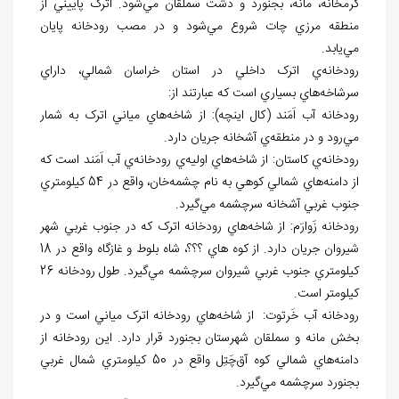
گرمخانه، مانه، بجنورد و دشت سملقان مي
شود. اترک پاييني از
منطقه مرزي چات شروع مي
شود و در مصب رودخانه پايان
مي
يابد.
رودخانه
ي اترک داخلي در استان خراسان شمالي، داراي
سرشاخه
هاي بسياري است که عبارتند از:
رودخانه
آب
اَمَند (کال اينچه): از شاخه
هاي مياني اترک به شمار
مي
رود و در منطقه
ي آشخانه جريان دارد.
رودخانه
ي کاستان: از شاخه
هاي اوليه
ي رودخانه
ي آب اَمَند است كه
از دامنه
هاي شمالي کوهي به نام چشمه
خان، واقع در 54 کيلومتري
جنوب غربي آشخانه سرچشمه مي
گيرد.
رودخانه زَوارَم: از شاخه
هاي رودخانه اترک که در جنوب غربي شهر
شيروان جريان دارد. از کوه هاي ؟؟؟، شاه بلوط و غازگاه واقع در 18
کيلومتري جنوب غربي شيروان سرچشمه مي
گيرد. طول رودخانه 26
کيلومتر است.
رودخانه
آب خَرتوت: از شاخه
هاي رودخانه
اترک مياني است و در
بخش مانه و سملقان شهرستان بجنورد قرار دارد. اين رودخانه از
دامنه
هاي شمالي کوه آق
چَتِل واقع در 50 کيلومتري شمال غربي
بجنورد سرچشمه مي
گيرد.