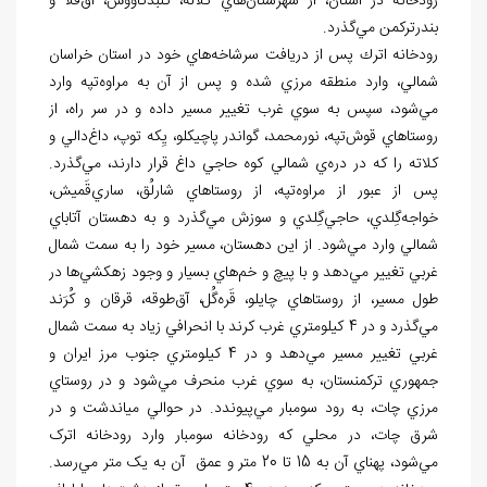
رودخانه در استان، از شهرستان
هاي كلاله، گنبدكاووس، آق
قلا و
بندرترکمن مي
گذرد.
رودخانه اترك پس از دريافت سرشاخه
هاي خود در استان خراسان
شمالي، وارد منطقه مرزي شده و پس از آن به مراوه
تپه وارد
مي
شود، سپس به سوي غرب تغيير مسير داده و در سر راه، از
روستاهاي قوش
تپه، نورمحمد، گواندر پاچيكلو، يِكه توپ، داغ
دالي و
كلاته را كه در دره
ي شمالي كوه حاجي داغ قرار دارند، مي
گذرد.
پس از عبور از مراوه
تپه، از روستاهاي شارلُق، ساري
قَميش،
خواجه
گِلدي، حاجي
گِلدي و سوزش مي
گذرد و به دهستان آتاباي
شمالي وارد مي
شود. از اين دهستان، مسير خود را به سمت شمال
غربي تغيير مي
دهد و با پيچ و خم
هاي بسيار و وجود زهکشي
ها در
طول مسير، از روستاهاي چايلو، قَره
گُل، آق
طوقه، قرقان و كُرَند
مي
گذرد و در 4 كيلومتري غرب كرند با انحرافي زياد به سمت شمال
غربي تغيير مسير مي
دهد و در 4 كيلومتري جنوب مرز ايران و
جمهوري تركمنستان، به سوي غرب منحرف مي
شود و در روستاي
مرزي
چات، به رود سومبار مي
پيوندد. در حوالي مياندشت و در
شرق چات، در محلي که رودخانه
سومبار وارد رودخانه
اترک
مي
شود، پهناي آن به 15 تا 20 متر و عمق آن به يک متر مي
رسد.