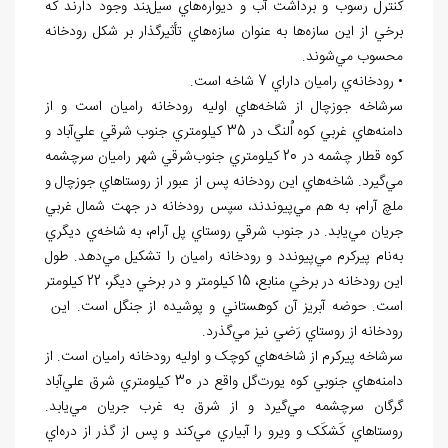
کنترل رسوب و برداشت آب و ديواره
هاي سيل
بند وجود دارند كه
برخي از اين سازه
ها به عنوان سازه
هاي تأثيرگذار بر شكل رودخانه
محسوب مي
شوند.
• رودخانه
ي راميان داراي 7 شاخه است.
سرشاخه
جوزچال از شاخه
هاي اوليه رودخانه
راميان است و از
دامنه
هاي غربي کوه اُلنگ در 35 کيلومتري جنوب شرقي علي
آباد و
کوه قطار چشمه در 20 کيلومتري جنوب
شرقي شهر راميان سرچشمه
مي
گيرد. شاخه
هاي اين رودخانه پس از عبور از روستاهاي جوزچال و
ملچ آرام، به هم مي
پيوندند، سپس رودخانه در جهت شمال غربي
جريان مي
يابد. در جنوب شرقي روستاي پل آرام، به شاخه
ي ديگري
به
نام پيرکرم مي
پيوندد و رودخانه
راميان را تشکيل مي
دهد. طول
اين رودخانه در برخي منابع، 15 کيلومتر و در برخي ديگر، 22 کيلومتر
است. حوضه
آبريز آن کوهستاني و پوشيده از جنگل است. اين
رودخانه از روستاي رَضي نيز مي
گذرد.
سرشاخه
پيرکرم از شاخه
هاي کوچک و اوليه رودخانه راميان است. از
دامنه
هاي جنوبي کوه يورت
گل واقع در 30 کيلومتري شرق علي
آباد
گرگان سرچشمه مي
گيرد و از شرق به غرب جريان مي
يابد.
روستاهاي کَشکَک و ويرو را آبياري مي
کند و پس از گذر از دره
اي