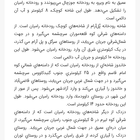
عميق به
نام ويرو، به رودخانه جوزچال مي
پيوندد و رودخانه راميان
را تشکيل مي
دهد. طول اين شاخه
کوچک، 8 کيلومتر و آب آن
دائمي است.
شاخه
رودخانه
پُل
آرام از شاخه
هاي کوچک رودخانه
راميان است. از
دامنه
هاي شرقي کوه قلعه
موران سرچشمه مي
گيرد و در جهت
شمال
شرقي جريان مي
يابد، از روستاهاي سرگل و پل آرام مي گذرد،
در يک کيلومتري شرق آن وارد رودخانه
راميان مي
شود. طول اين
رودخانه 10 کيلومتر و جريان آب دائمي است.
خاندوز شاخه
اي از رودخانه راميان است كه از دامنه
هاي شمالي کوه
امام قاسم واقع در 25 کيلومتري جنوب گنبدکاووس سرچشمه
مي
گيرد و در جهت شمال غربي جريان مي
يابد، روستاهاي قاضي
آباد
و خاندوز را آبياري مي
كند و وارد آزادشهر مي
شود. پس از عبور از
اين شهر، در روستاي داوودملا، وارد رودخانه
راميان مي
شود. طول
اين رودخانه حدود 14 کيلومتر است.
دزدک از ديگر شاخه
هاي رودخانه راميان است كه از دامنه
هاي
شرقي کوه ليرم در 5 کيلومتري جنوب راميان سرچشمه مي
گيرد، از
ميان دره
اي عميق در جهت شمال غربي جريان مي
يابد. روستاي
دزدک را آبياري کرده، از شرق راميان مي
گذرد و در روستاي توران