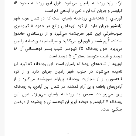
ترک وارد رودخانه
راميان مي
شود. طول اين رودخانه حدود 14
کيلومتر و جريان آب آن دائمي با آبدهي کم است.
قورچاي از شاخه
هاي رودخانه
راميان است که در شمال غرب شهر
آزادشهر جريان دارد. از کوه نورحاجي واقع در حدود 8 کيلومتري
جنوب
شرقي اين شهر سرچشمه مي
گيرد و از روستاهاي خاندوز
سادات، گُل
چشمه و قور
چاي مي
گذرد و سرانجام به رودخانه
راميان
مي
ريزد. طول رودخانه 25 کيلومتر، شيب بستر کوهستاني آن 18
درصد و شيب متوسط بستر آن 5 درصد است.
نوپروم از شاخه
هاي رودخانه راميان است. اين رودخانه که تيرم نيز
ناميده مي
شود، در جنوب شهر راميان جريان دارد و از کوه
قلعه
موران و از مجاورت رودخانه
پل
آرام سرچشمه مي
گيرد و از
آبادي
هاي پاقلعه و پل آرام گذشته، در شمال اين آبادي، به رودخانه
ويرو مي
پيوندد، سپس به رودخانه
راميان مي
ريزد. طول اين
رودخانه 7 کيلومتر و حوضه آبريز آن کوهستاني و پوشيده از درختان
جنگلي است.
…