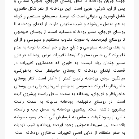
جهت جريان رودخانه تا محل روستاي قورچاي، جنوبي- شمالي و
پس از آن، شرقي- غربي است. اين رودخانه از نظر شكل ظاهري،
شامل قوس
هاي متوالي است كه توسط مسيرهاي مستقيم و كوتاه
به هم متصل مي
شوند و شيب ملايمي دارند؛ از ابتداي رودخانه تا
روستاي قورچاي، مسير رودخانه مستقيم است، از روستاي هيوه­
چي
تا روستاي ايمرمحمد به
صورت متناوب مستقيم و سينوسي و از آن
به بعد، رودخانه سينوسي و داراي پيچ و خم است. با توجه به عدم
تغييرات كلي جنس بستر و كناره
ها، تغييرات عرض رودخانه در طول
مسير چندان زياد نيست، به طوري كه عمده
ترين تغييرات در
قسمت ابتداي رودخانه تا روستاي حاجي‏نظر است. به
طوركلي،
ميانگين عرض رودخانه
راميان كمتر از 10متر است. كنار روستاي
حاجي
نظر، تغييرات محسوسي به چشم نمي
خورد، ولي بين روستاي
حاجي
نظر و قور
چاي، رودخانه به سمت ساحل راست پيشروي کرده
است. در روستاي باغه‏يلمه، رودخانه ساليانه به سمت راست
پيشروي داشته است. پيشروي رودخانه به ساحل چپ و راست،
ناشي از وجود آبرفت حساس به فرسايش آّبي است. رسوب حوضه
بالادست اين سيل
ها، همچنين وجود آبرفت ريزدانه و شيب نزديك
به صفر منطقه، از دلايل اصلي تغييرات ساختاري رودخانه است.