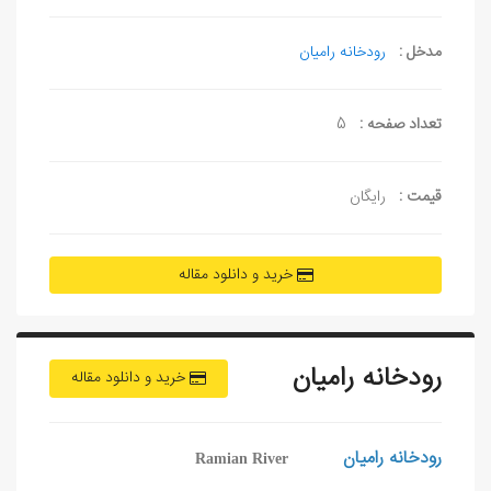
مدخل :
رودخانه رامیان
تعداد صفحه :
5
قیمت :
رایگان
خرید و دانلود مقاله
رودخانه رامیان
خرید و دانلود مقاله
رودخانه راميان
Ramian River