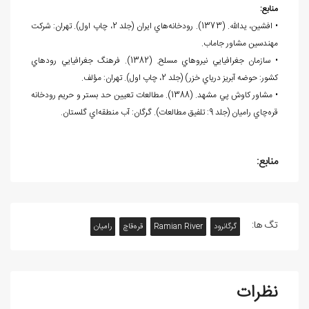
منابع:
• افشين، يدالله. (1373). رودخانه
هاي ايران (جلد 2، چاپ اول). تهران: شركت
مهندسين مشاور جاماب.
• سازمان جغرافيايي نيروهاي مسلح. (1382). فرهنگ جغرافيايي رودهاي
کشور: حوضه آبريز درياي خزر) (جلد 2، چاپ اول). تهران: مؤلف.
• مشاور کاوش پي مشهد. (1388). مطالعات تعيين حد بستر و حريم رودخانه
قره
چاي راميان (جلد 9: تلفيق مطالعات). گرگان: آب منطقه
اي گلستان.
منابع:
تگ ها:
گرگان‎رود
Ramian River
قره‌قاچ
راميان
نظرات