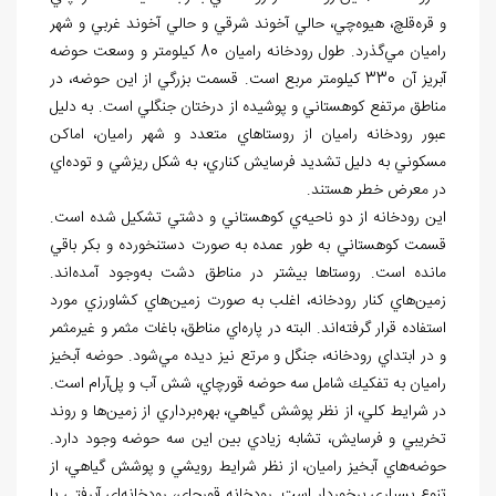
و قره
قلچ، هيوه
چي، حالي آخوند شرقي و حالي آخوند غربي و شهر
راميان مي
گذرد. طول رودخانه
راميان 80 کيلومتر و وسعت حوضه
آبريز آن 330 کيلومتر مربع است. قسمت بزرگي از اين حوضه، در
مناطق مرتفع کوهستاني و پوشيده از درختان جنگلي است. به دليل
عبور رودخانه
راميان از روستاهاي متعدد و شهر راميان، اماكن
مسكوني به دليل تشديد فرسايش كناري، به شكل ريزشي و توده
اي
در معرض خطر هستند.
اين رودخانه از دو ناحيه
ي كوهستاني و دشتي تشکيل شده است.
قسمت كوهستاني به
طور عمده به
صورت دست‏نخورده و بكر باقي
مانده است. روستاها بيشتر در مناطق دشت به
وجود آمده
اند.
زمين
هاي كنار رودخانه، اغلب به صورت زمين
هاي كشاورزي مورد
استفاده قرار گرفته
اند. البته در پاره
اي مناطق، باغات مثمر و غيرمثمر
و در ابتداي رودخانه، جنگل و مرتع نيز ديده مي
شود. حوضه
آبخيز
راميان به تفكيك شامل سه حوضه قور
چاي، شش آب و پل
آرام است.
در شرايط کلي، از نظر پوشش گياهي، بهره
برداري از زمين
ها و روند
تخريبي و فرسايش، تشابه زيادي بين اين سه حوضه وجود دارد.
حوضه
هاي آبخيز راميان، از نظر شرايط رويشي و پوشش گياهي، از
تنوع بسياري برخوردار است. رودخانه قورچاي، رودخانه
اي آبرفتي با