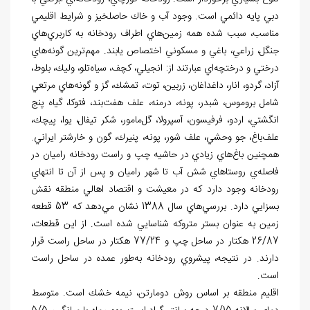
دبي پايه دائمي است. وجود آب و خاك حاصلخيز و شرايط اقليمي
مناسب، سبب شده همه زمين
هاي اطراف رودخانه به كاربري
هاي
جنگل، زراعي، باغي و مسكوني اختصاص يابند. مهم
ترين گونه
هاي
درختي و درختچه
اي عبارتند از: انجيلي، كچف، سياه
تلو، وليك، بلوط،
آزاد، گردو، انار، داغداغان، زربين، توت، تمشك، گز و گونه
هاي مرتعي
شامل بروموس، شبدر، پونه، درمنه، علف هفت
بند، فتوكا، گياه پنج
انگشتي، اردو، فرفيسون، آسپرولا، گل
مامور، شكر تيفال، يوا، پيچك،
علف
باغ، جو وحشي، علف شور، پونه، پنيرك، گون و خارشتر ايراني.
همچنين باغ
هاي زيادي در حاشيه چپ و راست رودخانه
راميان در
فاصله
ي روستاهاي شش آب تا شهر راميان و پس از آن تا انتهاي
رودخانه وجود دارد كه در معيشت و اقتصاد اهالي منطقه نقش
بسزايي دارد. بررسي
هاي سال 1388 نشان مي
دهد كه 53 قطعه
زمين به عنوان بستر متروكه شناسايي شده است. از اين قطعات،
26/87 هكتار در ساحل چپ و 77/24 هكتار در ساحل راست قرار
دارند. در نتيجه، پيشروي رودخانه به
طور عمده در ساحل راست
است.
اقليم منطقه بر اساس روش دومارتن، نيمه خشك است. متوسط