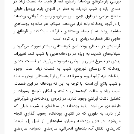
بررسي پارامترهاي رودخانه
راميان، اعم از شيب به نسبت زياد در
ابتداي بازه و شيب نزديك به صفر در انتهاي بازه
، پروفيل طولي
مقاطع عرضي در طول بازه
ي عبور جريان، و رسوبات آبرفتي، رودخانه
را در گروه رودخانه بالغ قرار مي
دهد. سيلاب هر ساله به روستاهاي
حاشيه
رودخانه، از جمله روستاهاي باقرآباد، سيدكلاته و قره
قاچ و
حاجي
نظر خسارات زيادي وارد کرده است.
فرسايش در انحناي رودخانه
ي كوهستاني بيشتر صورت مي
گيرد و
سيلاب
هاي شديد، به ويژه در رودخانه
هايي با شيب تند، تغييرات
زيادي در نيمرخ طولي و عرضي به
وجود مي
آورد. در قسمت ابتداي
رودخانه تا روستاي قورچاي، شيب به نسبت زياد است. وجود
ارتفاعات تپه آرام، ليروم و سرقلعه، حاكي از كوهستاني بودن منطقه
و شيب بالاي آن است. با توجه به اين كه رودخانه در اين قسمت،
شيب زياد و حالت كوهستاني داشته و امكان تجمع رسوبات و
تشكيل دشت آبرفتي وجود ندارد، در زمره
ي رودخانه
هاي غيرآبرفتي
طبقه
بندي مي
شود. بقيه
رودخانه در منطقه
اي با شيب خيلي كم
قرار دارد، به طوري كه در انتهاي رودخانه، رسوب گذاري انجام
مي
شود. در طول رودخانه
راميان، سازه
هايي از قبيل پل، آب
نما،
كانال
هاي انتقال آب، بندهاي انحرافي، سازه
هاي انحراف، سازه
هاي