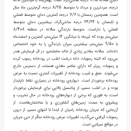
دماي سالانه 7/15 درجه سانتي
گراد است. بهمن
ماه با ميانگين 5/5
درجه، سردترين و مرداد با متوسط 8/25 درجه، گرم
ترين ماه سال
است. همچنين زمستان با 7/6 درجه، كمترين دماي متوسط فصلي
و تابستان با 24/24 درجه
سانتي
گراد، بيشترين دماي متوسط
فصلي را داراست. متوسط بارندگي سالانه در منطقه 8/408
ميلي
متر بوده كه تيرماه با ميانگين 12 ميلي
متر، كمترين و اسفندماه
با 9/50 ميلي
متر، بيشترين ميزان بارندگي را به خود اختصاص
داده
اند. سالانه مقادير زيادي از خاك حاصلخيز، در اثر فرسايش هدر
مي
رود كه البته رسوبات دانه درشت اغلب در رودخانه رسوب كرده
و رسوبات ريزتر كه داراي عناصر مغذي هستند، از دسترس خارج
مي
شوند. عمق و شيب رودخانه از تغييرات كمتري نسبت به عرض
رودخانه برخوردار است. ديواره
ي رودخانه در بسياري نقاط ناپايدار
بوده و در اغلب مسير، از پتانسيل بالايي براي فرسايش برخوردار
است، به طوري كه برخي از ديواره
هاي رودخانه در حال تخريب و
پيشروي به سمت زمين
هاي كشاورزي و يا ساختمان
هاست. از
آن
جايي كه جريان رودخانه
راميان از ابتدا تا انتهاي مسير، از درون
رسوبات آبرفتي مي
گذرد، تغييرات عرض رودخانه متأثر از دبي جريان
در مواقع سيلابي است.