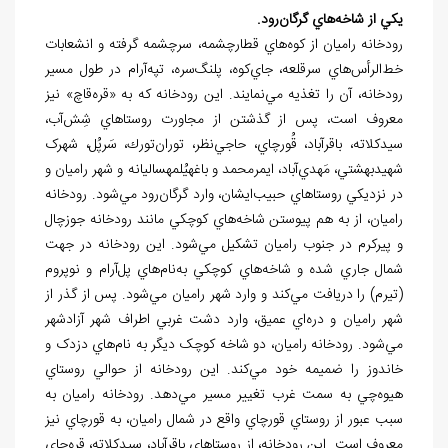
يکي از شاخه
هاي گرگان
رود.
رودخانه راميان از كوه
هاي قطارچشمه، سرچشمه گرفته و انشعابات
خط
الرأس
هاي سرقلعه، جاي
كوه، پلنگ
سره، تپه
آرام در طول مسير
رودخانه، آن را تغذيه مي
نمايند. اين رودخانه كه به «قره
قاچ» نيز
معروف است، پس از گذشتن از مجاورت روستاهاي شِش
آب،
سيدكلاته، باقرآباد، قُورچاي، حاجي
نظر، توران
تورك، سَرپُل، شهرک
شهيدبهشتي، مَهدي
آباد، ايمرمحمد و باغه‏يُلمه‏ساليانه و شهر راميان و
در نزديكي روستاهاي حبيب
ايشان، وارد گرگان
رود مي
شود. رودخانه
راميان، از به
هم پيوستن شاخه
هاي کوچکي مانند رودخانه
جوزچال
و پيرکرم در جنوب راميان تشکيل مي
شود. اين رودخانه در جهت
شمال جاري شده و شاخه
هاي کوچکي به
نام
هاي پل
آرام و نوپروم
(تيرم) را دريافت مي
کند و وارد شهر راميان مي
شود. پس از گذر از
شهر راميان و دره
اي عميق، وارد دشت غربي اطراف شهر آزادشهر
مي
شود. رودخانه راميان، دو شاخه کوچک ديگر به
نام
هاي دزدک و
خاندوز را ضميمه خود مي
کند. اين رودخانه از حوالي روستاي
هيوه
چي به سمت غرب تغيير مسير مي
دهد. رودخانه راميان به
سبب عبور از روستاي قور
چاي واقع در شمال راميان، به قور
چاي نيز
معروف است. اين رودخانه، از روستاهاي باقرآباد، سيدکلاته، قره
چاي