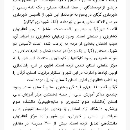
ریاست آقامیرزا هادی تأسیس بلدیه نموده‏اند. در همین حال،
پاره‏ای از نویسندگان از جمله اسدالله معینی و یک نامه رسمی از
شهرداری گرگان در پاسخ به فرماندار این شهر، از تأسیس شهرداری
در سال 1304 سخن به میان آورده‌اند. (نک: شهرداری گرگان)
اقتصاد شهر گرگان، مبتنی بر ارائه خدمات، مشاغل اداری و فعالیت‎های
کشاورزی و صنعتی است. وجود زمین‎های کشاورزی در اطراف آن،
سبب اشتغال بخشی از مردم به زراعت شده است، تأسیس دو
شهرک صنعتی (گرگان یک و دو) در سمت شمال و ناحیه صنعتی در
غرب، همچنین وجود کارگاه‎ها و کارخانه‎های متعدد، این شهر را به
مرکز صنعتی استان تبدیل کرده است. افزون بر این، راه‏اندازی
اولین نهادها و ادارات در این شهر و استقرار مرکزیت استان، گرگان را
به قطب فعالیت‎های اداری استان گلستان تبدیل نموده است.
گرگان قطب فعالیت‎های فرهنگی و هنری استان گلستان است. وجود
چندین مراکز آموزش عالی، از جمله نخستین مرکز آموزش عالی
استان (دانشگاه علوم کشاورزی و منابع‌طبیعی)، دانشگاه علوم
پزشکی، دانشگاه آزاد اسلامی و چندین مؤسسه آموزش عالی
غیرانتفاعی، علمی و کاربردی، این شهر را به مرکز فعالیت‎های
دانشگاهی تبدیل کرده است. بيش از 300 مدرسه در مقاطع