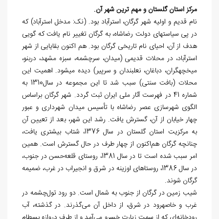
مرکز استان گلستان و مهم‌ ترين شهر آن.
نام قدیم و اولیه شهر گرگان، استرآباد بود. (نک: مدخل استرآباد) که
در پی سیاست‬های دولت رضاشاه، به گرگان تغییر نام یافت که گویی
هدف از آن، احیای نام تاریخی گرگان بود. هم اکنون بقایایی از شهر
استرآباد، در محلات قدیمی (میدان، سرچشمه، سبزه مشهد، دربنو،
میخچه‎گران، دباغان، نعلبندان و سرپیر) دیده می‎شود. اهمیت این
محلات (بافت سنتی) سبب شد تا این مجموعه در سال1310 به
شماره 41 در فهرست آثار ملی ایران ثبت گردد. شهر گرگان براساس
الگوی شهرسازی عصر رضاشاه با تأسیس میدان شهرداری و عبور
چهار خیابان از آن، گسترش یافت. رشد این شهر، بعد از تعیین آن
به مرکزیت استان گلستان در سال 1376، شتاب بیشتری يافت،
چنانچه گرگان هم‌اکنون از چهار طرف در حال گسترش است. همین
امر سبب شده است تا در سال 1381، روستای قلعه‌حسن در جنوب،
در سال 1386، روستاهای اوزینه در شرق و انجیراب در غرب، ضمیمه
گرگان شوند.
شیب زمین در گرگان از جنوب به شمال است. دو رود تول‌چشمه در
غرب و ‏خاصه‏رود در شرق، از داخل آن می‌گذرند. در گذشته، آب
رودخانه‌ای که از سمت زیارت خسرو می‌آمد و از طرف دروازه بسطام