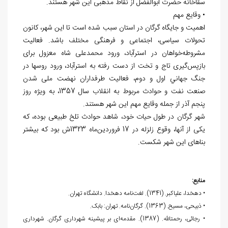
سقاخانه حضرت ابوالفضل از نقاط مذهبی این شهر هستند.
• وقایع مهم
اهمیت و جایگاه گرگان در استان سبب شده است تا این شهر، کانون
تحولات سیاسی، اجتماعی و فرهنگی مختلف باشد. فعالیت
مشروطه‌خواهان در استرآباد، ورود محمدعلی شاه معزول برای
بازپس‌گیری تاج و تخت از دست رفته به استرآباد، ورود روس‎ها در
جنگ جهاني اول و دوم، فعالیت طرفداران نهضت ملی شدن
صنعت نفت و حوادث مربوط به انقلاب سال 1357، به ويژه روز
پنجم آذر از جمله وقایع مهم این شهر هستند.
شهر گرگان در طول حیات خود، شاهد حوادث تلخ طبیعی بوده، که
یکی از آن‎ها، وقوع زلزله در 17 فروردین‌ماه 1323ش بود که بيشتر
بناهای اين شهر شکست.
منابع:
• دهخدا، علی‏اکبر. (1341). لغت‌نامه دهخدا. دانشگاه تهران.
• ذبیحی، مسیح. (1363). گرگان‌نامه. تهران: بابک.
• رجائی، رحمت‏الله. (1387). مقدمه‌ای بر پیشینه شهرداری گرگان. شهرداری