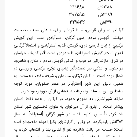
1388ش 299480
1389ش 307595
1390ش 329536
گرگانی‎ها به زبان فارسی، اما با گویش‏ها و لهجه ‏های مختلف صحبت
می‎کنند. گویش مردم اصیل گرگان، استرآبادی است. این گویش
تركيبي از زبان فارسی دری، گویش قدیم استرآبادی و احتمالاً گرگانی
قدیم است. گویش استرآبادی تا حدودی تحت‌تأثیر گویش خراسان
در شرق، مازندرانی در غرب و اندکی گویش مردم دامغان و شاهرود
در جنوب و اندكي نيز تحت‌تأثیر زبان‏های ترکی، ترکمنی و روسی در
شمال بوده است. ساکنان گرگان، مسلمان و شیعه مذهب هستند. به
همین دلیل، این شهر [استرآباد] در عصر صفویان، مورد توجه
سلاطین این سلسله بود، چنانچه بناهایی از آن دوره وجود دارد.
سابقه شهرنشینی به مفهوم جدید، در گرگان از همه نقاط استان
بیشتر است، از این‏رو، از آن می‌توان به ‎عنوان نخستین شهر استان
یاد کرد. تأسیس اداره بلدیه در شهر گرگان [استرآباد] به سال
1302ش بازمی‏گردد. در یکی از گزارش‏های وکیل‌الدوله مقصودلو آمده
است: حسب امر ایالت شانزده نفر از اهالی بلد را انتخاب کرده، به