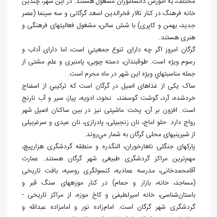
مختلف، به آموزش دانش‎آموزان مشغول هستند. در این شهر، چندین
خانه فرهنگ در کنار تالار فخرالدین اسعد گرگانی و سه سینما (عصر
جدید، بهمن و کاپری) با شش سالن، مشغول فعالیت‏های فرهنگی و
هنری هستند.
گرگان امروز اگر چه دارای تنوع جمعیتي است، اما دارای آداب و
رسوم ویژه است. طوق‏بندان، دسته چوبی، پامنبری و علم مشتی از
جمله مناسبت‎هاي ويژه این شهر در ماه محرم است.
ساک یکی از غذاهای اصیل در گرگان است که تركيبي از اسفناج
خردشده، آرد، گوشت گوسفند، نخود، ادویه، پیاز، سیر و آب نارنج
است. افزون بر آن، پخت ماش‏پتی نيز در بین ساکنان اصیل شهر
رواج دارد. حلو اماج، نان زنجبیلی، پادرازی، نان عیدی و سرغربیلی
از شیرینی‏های محلی گرگان به شمار مي‌روند.
پارک‎های جنگلی ناهارخوران، النگدره و منطقه گردشگری هزارپیچ،
مهم‌ترین مراکز گردشگری طبیعی شهر گرگان هستند. عمارت
آقامحمدخانی، مدرسه عمادیه، کنسولگری روسیه، بافت تاریخی
(مساجد، خانه، بازار و حمام) در کنار موزه‎های سنگ قبر و
باستان‌شناسی، خانه امیرلطیفی و کاخ موزه، از مراکز تاریخی -
گردشگری شهر گرگان است. امام‌زاده نور و امام‏زاده عبدالله و