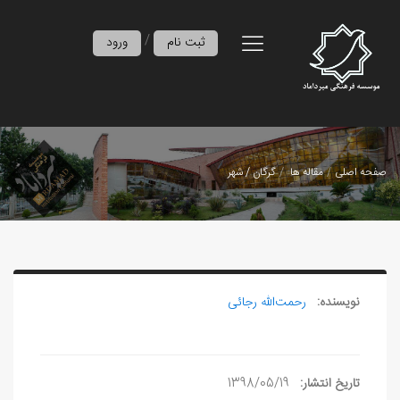
/
ثبت نام
ورود
صفحه اصلی
مقاله ها
گرگان / شهر
نویسنده:
رحمت‌الله رجائی
تاریخ انتشار:
1398/05/19