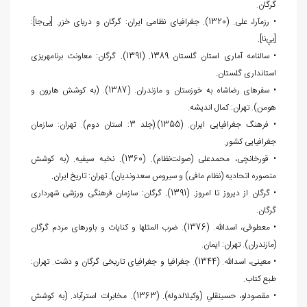
گرگان.
• رزم‏آرا، علی. (1320). جغرافیای نظامی ایران: گرگان و دریای خزر. [بی‌جا]:
[بي‌نا].
• سالنامه آماری استان گلستان 1389. (1391). گرگان: معاونت برنامه‏ریزی
استانداری گلستان.
• سفرهای رضاشاه به خوزستان و مازندران. (1387). (به کوشش هارون و
هومن). تهران: کمال اندیشه.
• فرهنگ جغرافیایی ایران. (1355).(جلد 3: استان دوم). تهران: سازمان
جغرافیایی کشور.
• قورخانچی، محمدعلی (صولت‌نظام). (1360). نخبه سیفیه. (به کوشش
منصوره اتحادیه (نظام مافی) و سیروس سعدوندیان). تهران: تاریخ ایران.
• گرگان از دیروز تا امروز. (1391). گرگان: سازمان فرهنگی ورزشی شهرداری
گرگان.
• معطوفی، اسدالله. (1376). ضرب المثل‏ها و کنایات و باورهای مردم گرگان
(مازندران). تهران: ایمان.
• معینی، اسدالله. (1344). جغرافیا و جغرافیای تاریخی گرگان و دشت. تهران:
طبع کتاب.
• مقصودلو، حسينقلي (وکیل‏الدوله). (1363). مخابرات استرآباد. (به کوشش