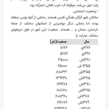
وارد شهر می‌شد، موقوفه آب شرب اهالی استرآباد بود.
• وضعیت اجتماعی
ساکنان شهر گرگان همگي فارس هستند. بخشی از آن‎ها، بومی منطقه
بوده، اما بخشی دیگر مهاجرینی از استان‏های مختلف از جمله
خراسان، سمنان و ... هستند. جمعیت این شهر در طول دوره‎های
مختلف عبارتند از:
سال جمعیت(نفر)
1276ق 8176
1296ق 5272
1320ش 35000
1355 ش 25000
1355ش 88033
1365ش 139430
1370ش 162468
1375ش 188710
1378ش 208320
1379ش 212076
1385ش 274438