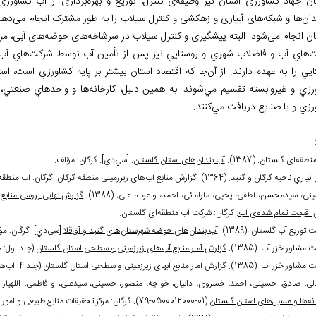
ان جهاد کشاورزی استان نیز وظیفه‏‌ی کنترل، توزیع و بهره
برداری از آب کشاورزی 
دان
ها و شبکه
های آبیاری و زهکشی و کنترل سیلاب را به طور مشترک انجام می
دهد
ان انجام می
شود. البته پیشگیری و کنترل سیلاب در سرشاخه
های حوضه
های آبی، مرب
ت
هاي آب
و فاضلاب شهري و روستايي نيز پس از تأمين آب توسط شرکت
هاي آب
يي را به عهده دارند. از آن
جا که اقتصاد استان بيشتر بر پايه کشاورزي است، اس
رزي و غيروابسته تقسيم مي‏‌شوند. به همين دليل، کارخانه
ها و واحدهاي صنعتي، م
زي و يا صنايع دريافت مي‏‌کنند.
طقه‌‏ای گلستان. (1387).
آب بندان‏‌های استان گلستان
. [سي
دي]. گرگان: مؤلف.
آبياري ناحيه گرگان و گنبد. (1364).
گزارش منابع آب
های زیرزمینی منطقه گرگان
. گرگان: آب منطقه
نی، سیدمحسن، لطفی، یحیی، مارامائی، احمد، و عرب، علی. (1388).
گزارش نهایی بررسی منابع
 قیمت تمام شده‏‌ی آب
. گرگان: شرکت آب منطقه‏‌ای گلستان.
 توزيع آب گلستان. (1389).
آب بندان‏‌های حوضه شهرستان‏‌های گنبد و آق
قلا
[سي
دي]. گرگان: مؤ
 مشاور خزر آب. (1385).
گزارش آمار منابع آب
های زیرزمینی و سطحی استان گلستان
(جلد اول: خ
 مشاور خزر آب. (1385).
گزارش آمار منابع آب‏های زیرزمینی و سطحی استان گلستان
(جلد 4: آب‏‌های سطحی). گرگان: آب منطقه‌‏ای گلستان.
لی، صادق، حسینی، احمد، خسروی، دانیال، خواجه، منصور، حسینی، سیدعلی، و فاطمی، اللهیار. (1387)
نه
ها و مسیل
های استان گلستان
(01-0500012000-79). گرگان: مرکز تحقیقات منابع طبیعی و امور دام استان گلستان.