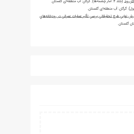
ن‏‌رود
. (جلد 4: آمار چشمه
ها). گرگان: آب منطقه‏‌ای گلستان.
ول). گرگان: آب منطقه
ای گلستان.
رش نهايي طرح تحقيقاتي بررسي تأثير عمليات عمراني در رودخانه
هاي
تان گلستان.