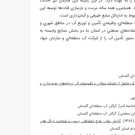
را به عهده دارد. در این زمینه، این سازمان نیز احداث
. همچنین، همه ساله مرمت و بازسازی قنات
ها توسط این
وط به اداره
کل منابع طبیعی و آبخیزداری است.
 منطقه
اي، وظيفه
ي تأمين و توزيع آب در مناطق شهري و
تفاده‏‌هاي صنعتي در استان به دو بخش صنايع وابسته به
جوز تأمين آب را از شرکت آب منطقه‏‌اي و سازمان جهاد
‏‌ای گلستان.
 آب حاصل از احداث مخازن و تأسیسات آبی و چاه
های بهره
برداری و
لف.
لاصه آمار). گرگان: آب منطقه‌‏ای گلستان.
.
گزارش نهایی طرح تحقیقاتی بررسی و شناخت ویژگی
های