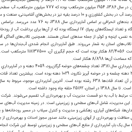
 است که 6/1 درصد از پتانسیل تجدیدشونده‌‏ی سالانه‏‌ی آب کشور را تشکیل می
هاي آشامیدنی، صنعت و 
بندهای انحرافی بر اساس آماربرداری سال 1388، به 76 عدد می
رسد. براساس آماربرداری 
 تعداد ایستگاه‏‌های پمپاژ، 17 ایستگاه بوده که از آن
ها برای برداشت آب از رودخان
ه نفس، اینچه و کوثر، از جمله سدهای استان هستند. همچنین تالاب
های آلماگل، آل
الاب
های استان به شمار می‏‌روند. طبق آماربرداری انجام شده
ی آب
بندان
ها در سال 1385، مجم
 که مساحت آن
ها 8/898 هکتار است.
داري سال 1381، تعداد چشمه
های حوضه گرگان
رود، 4059 دهنه و در آماربرداري سال 1387 در حوضه
رین تعداد قنات
ر آن تعداد قنات
ها 638 رشته بوده است. آخرین آماربرداری موجود، مربوط به سال 1385 است. در این آماربرداری، تعداد قنات
ل 1388 در استان، 25162 حلقه چاه وجود داشته است.
ات مرتبط با آب، به دو قسمت مدیریت آب و بهره‌‏برداری آب تقسیم می
شوند. شرکت آ
. این مدیریت، شامل آب
های سطحی و زیرزمینی است. در زمینه مدیریت آب
های س
دان
ها، شبکه
های آبیاری، زهکشی و مدیریت و کنترل سیلاب در مسیر رودخانه
ها و 
 حفاظت و بهره
برداری از آب‏های زیرزمینی، مانند صدور مجوز احداث و بهره
برداری از چ
های سطحی و زیرزمینی توسط این شرکت انجام 