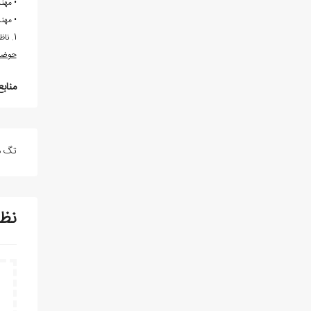
• مهند
• مهند
1. ناظمي، اللهيار، صانعی، مجتبی، قریشی، سیدحمیدرضا، عبدلی، صادق، و عیسایی، حسین.(1387).
حوضه غرب قره
منابع
تگ ه
نظ