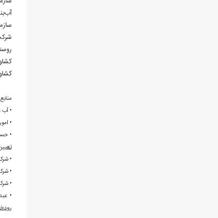
سازم
آب
بن
سازم
شرک
روستا
کشاو
کشاور
منابع:
• آب من
• امور 
• حسی
تعیین
• شركت
• شرکت
• شرکت
• عبد
رودخا