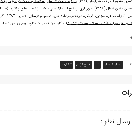
سین مشاور آب و توسعه پایدار. (1381).
طرح مطالعات شناسایی سازندهای سخت در حوزه آبریز گرگا
سین مشاور شمال. (1387)
آماربرداری از منابع آب سازندهای سخت ارتفاعات خلیج و نکارود
(جلد ا
گزا
‌‏سو (85001-0000-05-040000-084-2)
. گرگان: مرکز تحقیقات منابع طبیعی و امور دام اس
:
ا:
استان گلستان
آب
خليج گرگان
گرگان‎رود
رات
ارسال نظر :