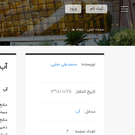
/
ثبت نام
ورود
صفحه اصلی
مقاله ها
آب
نویسنده:
محمدعلی صلبی
آب
آب
تاریخ انتشار:
1398/01/25
منابع آب‌‏هاي موج
مدخل :
آب
مساحت 1154400 هکتا
مناب
ذخیره
تعداد صفحه :
4