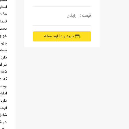
استان، سالانه 2485 میلیون مترمکعب
90 درصد آب در بخش کشاورزي و 10 درصد بقيه نیز در بخش­
قیمت :
رایگان
تعداد 
دستگاه و
خواج
خرید و دانلود مقاله
جزو ت
دارد
در آماربر
2185 دهنه چشمه و در حوضه آبریز نکارود، 1029 دهنه بوده است. بیشت
که د
بوده است. تا سا
ادار
دارد
آب
بن
شامل
هر 5 سال یک بار، آماربرداری از منابع آب