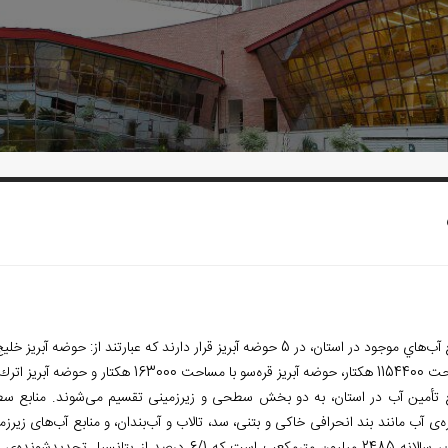
ود در استان، در 5 حوضه آبریز قرار دارند که عبارتند از: حوضه آبريز خليج گرگان با مساحت 438 هکتار، حوضه آبريز گرگان
ر، حوضه آبريز قره
­سو با مساحت 163000 هکتار و حوضه آبريز اترك با مساحت 820000 هکتار.
ع تأمین آب در استان، به دو بخش سطحی و زیرزمینی تقسیم می
شوند. منابع سط
‏‌ی آب مانند بند انحرافی خاکی و بتنی، سد، تالاب و آب
بندان، و منابع آب
های زیرزم