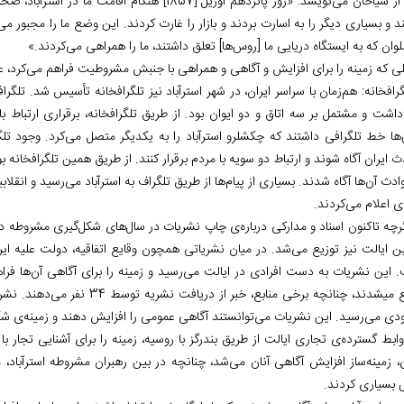
یکی از سیاحان می‌نویسد: «روز پانزدهم آوریل [1857] ه
 و بسیاری دیگر را به اسارت بردند و بازار را غارت کردند. این وضع ما را مجبور می
لی که زمینه را برای افزایش و آگاهی و همراهی با جنبش مشروطیت فراهم می‌کرد، عبا
لگرافخانه: هم‌زمان با سراسر ایران، در شهر استرآباد نیز تلگرافخانه تأسیس شد. تلگرا
 داشت و مشتمل بر سه اتاق و دو ایوان بود. از طریق تلگرافخانه، برقراری ارتباط 
ها خط تلگرافی داشتند که چکشلرو استرآباد را به یکدیگر متصل می‌کرد. وجود تلگرا
 ایران آگاه شوند و ارتباط دو سویه با مردم برقرار کنند. از طریق همین تلگرافخانه ب
ادث آن‌ها آگاه شدند. بسیاری از پیام‌ها از طریق تلگراف به استرآباد می‌رسید و انقلا
ی اعلام می‌کردند.
اگرچه تاکنون اسناد و مدارکی درباره‌ی چاپ نشریات در سال‌های شکل‌گیری مشروطه در
ن ایالت نیز توزیع می‌شد. در میان نشریاتی همچون وقایع اتفاقیه، دولت علیه ایرا
. این نشریات به دست افرادی در ایالت می‌رسید و زمینه را برای آگاهی آن‌ها فراه
توزیع می‎شدند، چنانچه برخی مناب
دی می‌رسید. این نشریات می‌توانستند آگاهی‌ عمومی را افزایش دهند و زمینه‌ی ش
روابط گسترده‌ی تجاری ایالت از طریق بندرگز با روسیه، زمینه را برای آشنایی تجار 
ن، زمینه‌ساز افزایش آگاهی آنان می‌شد، چنانچه در بین رهبران مشروطه استرآباد
 بسیاری کردند.