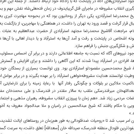
وجود استرآبادی‌های آگاه در پایتخت که با زادگاه خود ارتباط داشتند. از جمله این اف
گیری انقلاب مشروطه در ماجرای قتل گریبایدوف در زمان فتحعلی‌شاه نقش مهم و ب
یخ محمدرضا استرآبادی، یکی دیگر از روحانیون بود که در بحبوحه مهاجرت کبری به ا
بال قرار گرفت و قصد ورود به تهران را داشت، در هماهنگی با مهاجرین، از بازگشت ب
لام، مراجعت آقاشیخ محمدرضا مجتهد استرآبادی از حضرت عبدالعظیم به عتبات 
ونه اشخاص در پایتخت و رفت و آمد آن‌ها به استرآباد و یا دیدار اهالی با آن‌ها د
ش و شکل‌گیری جنبش را فراهم سازد.
وجود نیروهای آگاه که نسبت به جامعه اطلاعاتی دارند و در برابر آن احساس مسئول
ها، افرادی در استرآباد پیدا شدند که این آگاهی را داشتند و برای افزایش و گستر
ا، شیخ محمدحسین مقصودلو استرآبادی بود. وی توانست بسیاری از بستگان خود ر
یت توانستند هدایت مشروطه‌خواهی استرآباد را بر عهده بگیرند و در برابر عوامل است
عدالله‏خان میرفندرسکی ملقب به سالار مقتدر در فندرسک و علی محمدخان مفاخرال
اضات مردمی زیاد شد. «هم زمان با پیروزی انقلاب مشروطه، رهبران مذهبی و اجتماعی
رویی با حکام یافتند که شیخ عبدالحسین در رامیان و ملا عبدالجواد معروف به آخو
.»
 امر سبب شد تا «روحیات ضدفئودالی به طور هم‌زمان در روستاهای ایالت تشدید، ب
 نفوذترین فئودال منطقه فندرسک، صیدالله خان [سعدالله] تعلق داشت، به سرعت گ