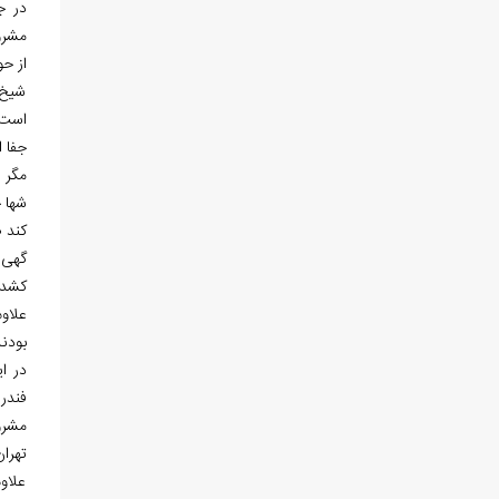
در ج
مشرو
از حو
شیخ 
است:
جفا از
مگر 
شها خ
کند 
گهی 
کشد 
بودند
تهران
علاو