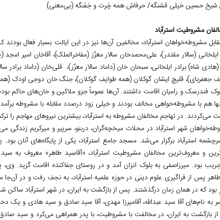
شیخ حسین خیلی قشنگه/ حرفاش همه چَرت و جَفَنگه (بی‌معنی)
الفان مشروطیت استرآباد
ابل مشروطه‌خواهان استرآباد، مخالفین آن‌ها نیز در این ایالت بسیار فعال بودند که
یلخانی (سالار مقتدر)، علی‏‌محمدخان سالار معزّز (مفاخرالملک)، آقاخان امیر امجد (
هادی شاه) برادر ایلخانی، سبحان خان (داماد سالار معزّز)، قلی‌خان (داماد برادر سال
ف جعفربای)، قلیچ ایشان گوکلان (همه طوایف گوکلان)، جنگ خان دوجی اودک (همه
لوک فندرسک و رامیان اقامت داشتند. آن‌ها عموماً جزو ملاکین و خان‌های حاکم بود
ترکمن‎ها هم با مشروطه‌خواهی مخالف بودند و خیلی زود درصدد مقابله با مشروطه برآ
 می‌کردند. در تهاجم مخالفان مشروطه به استرآباد، بیشترین نیروهای مهاجم را ترک
طه‌خواهان شهر استرآباد در محلات میخچه‌گران، دربنو، سرپیر و میرکریم زندگی می
رچشمه استرآباد برگزار می‌شد. مسجد جامع استرآباد، یکی از پایگاه‌های آنان بود. 
ترین و معروف‌ترین مخالفان مشروطیت استرآباد، «آقاسید طاهر» معروف به سید 
جریب بود. میرزاصفی به بلوک انزان آمد و در روستای جفاکنده اقامت گزید. وی، پ
اهر پس از فراگیری علوم دینی در حوزه علمیه استرآباد، به نجف رفت و در آن‌جا
بود که در همان زمان درگذشتند. پس از بازگشت به ایران، در شهر استرآباد ساکن شد و
سر به نام‌های آقا سید عبدالله، آقامیرزا مهدی، آقا سید صادق و سید هادی و یک دخت
ز بازگشت به ایران، در مخالفت با مشروطیت، با پدر همراهی می‌کرد و سید صادق 