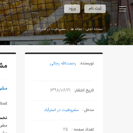
/
ثبت نام
ورود
صفحه اصلی
مقاله ها
مشروطیت در استرآباد
نویسنده:
رحمت‌الله رجائی
مشر
مشرو
تاریخ انتشار:
1398/06/21
abad
مدخل :
مشروطیت در استرآباد
نخست
مشروطه‏
تعداد صفحه :
25