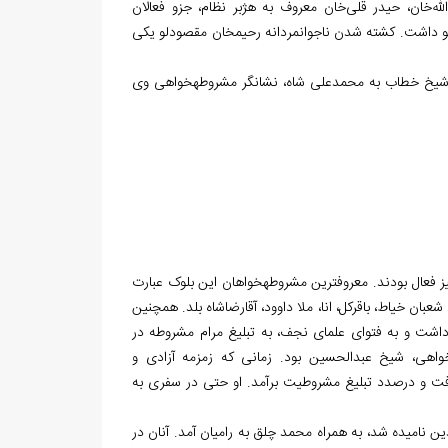
لله‌خان، حیدر قلی‌خان معروف به هژبر نظام، جزو فعالان
داشت. کشته شدن ناجوانمردانه رحیم‏خان مقصودلو یکی
از شیخ خطاب به محمدعلی شاه، نشانگر مشروطه‏خواهی وی
علاوه بر شهر استرآباد، مشروطه‌خواهان در دیگر نقاط ایالت، از جمله رامیان و فندرسک نیز فعال بودند. معروف‎ترین مشروطه‎خواهان این بلوک عبارت
عبان خیاط، باقرکل، انا، ملا داوود، آقارضاشاه بلد. همچنین
ه سکونت داشت و به فتوای علمای نجف، به تبلیغ مرام مشروطه در
وطه‌خواهی، شیخ عبدالحسین بود. زمانی که زمزمه آزادی و
ذیرفت و درصدد تبلیغ مشروطیت برآمد. او حتی در سفری به
 نامیده شد، به همراه محمد چلق به رامیان آمد. آنان در