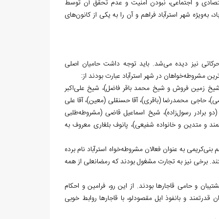
 اقتصادی و اجتماعی، نبودن امنیت و عدم تحقق آن توسط
به‌ویژه شهر استرآباد فراهم و آن را به یکی از کانون‌های
تحرکاتی نیز دیده می‌شد. باید توجه داشت حامیان اصلی
 مشروطه‌خواهان در شهر استرآباد عبارت بودند از:
یخ زمین فروش و شیخ محمد باقر فاضل)، شیخ علی‌اکبر
ظمی)، حاجی محمدرضا (باقری)، آقا حسنقلی (معین)، آقا علی
دو برادر رسول‌زاده)، شیخ اسماعیل قاضی (مشروطه‌طلبی
ند و متدین و خانواده شفیعی)، پانوف بلغاری معروف به
‌کریمی به عنوان فعالان مشروطه‌خواه استرآباد نام برده
شتند. برخی نیز به تجارت مشغول بودند که رمضانعلی از همه
استرآباد، مقصودلوها بسیار فعال بودند1. آن‏ها همواره پشتیبان و حامی قاجارها بودند. از این رو، فرامین و احکام
 است.2 عبدالصمدخان، یکی از رهبران قدرتمند و بانفوذ ایل مقصودلو، با قاجارها روابط خوبی