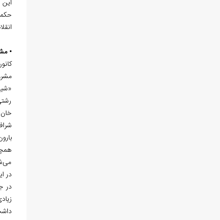
این 
حکمرا
انقل
• مشر
کانو
مشرو
«شیخ
رشتی،
خان 
شراف
بارون
همچن
می‌شو
در ای
داشت