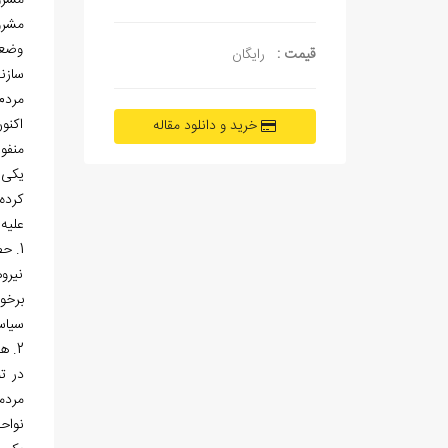
مشرو
مشروطیت
وضعیت
قیمت :
رایگان
سازند
مردم
اکنو
خرید و دانلود مقاله
منفو
یکی 
کرده‌
علیه
1. حضور قدرتمند روس‌ها در استرآباد
نیرو
برخو
سیاسی
2. هجوم صحرانشینان
در ت
مردم
نواح