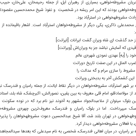
ریان مشروطه‌خواهی، بسیاری از رهبران ایل، از جمله رحیم‏خان، علی‌خان، حبیب‌ا
طه‌خواهی بودند که این امر ریشه در شخصیت و نفوذ شیخ محمدحسین مقصودلو 
ادث مشروطه‏خواهی در استرآباد بود.
محمدعلی ذاکری، یکی دیگر از مشروطه‌خواهان استرآباد است. اشعار باقی‏مانده 
 حد گذشت ای شاه ویران گشت ایران‎ات [ایرانت]
قیدی که آسایش نباشد جز به ویران‌اش [ویرانت]
ود را [به] عهدی نمودی شهره‌ی عالم
ضرب المثل در این صفت تاریخ دورانت
مشروط را سازی مرام و گه عدالت را
این کشمکش آخر به بدبختی ویرانت
 از: مولاصادقلو، امام قلی معروف به بین یقین، نصورالش، اکبرچشک، شاه بلد، استاد ش
در این بلوک می‎توان از ملاعبدالجواد مشهور به آخوند نیز نام برد که در نود
فندرسک می‎پرداخت. اما در بلوک رامیان و فندرسک، معروف‌ترین چهره‌ی مشر
مشروطه‎خواهی در تهران بلند شد، آقا شیخ عبدالحسین دعوت مشروطه‏خواهان را پ
، با فعالان مشروطه‌خواهی دیدار کرد.
ه بر رامیان، در میان اهالی فندرسک، شخصی به نام سیدعلی که بعدها سیدالمجاهدین