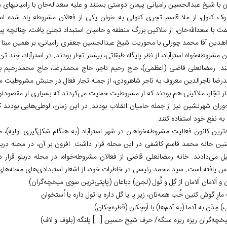
ن با شیخ عبدالحسین رامیانی پیمان دوستی بستند و علیه سعداله‌خان با رامیانی‏های
لوک کتول، از ملا قاسم تجری کتولی به عنوان یکی از فعالان مشروطه یاد شده 
ت با سعدالله‌خان، از ملاکین بزرگ منطقه و حامیان استبداد تجلی یافت، چنانچه پی
اهدین آقا محمد چورلی با محوریت شیخ عبدالحسین جعفری رامیانی، بر همین مبنا و ب
ن مشروطه‌خواه استرآباد، از نظر پایگاه طبقاتی، بیشتر تجار بودند. در استرآباد، چ
ند. رمضانعلی قاضی (اعظمی)، حاج رحیم تاجر، حاج محمدرضا، حاج محمدرحیم باقری
رضا تاجرالدین معروف به تاجر شاهرودی، از جمله تجار فعال در جنبش مشروطیت منط
ار تجّار، ملاکینی هم بودند که از مشروطیت حمایت می‌کردند که بسیاری از مقصودلوه
‌وران شهرنشین نیز از جمله حامیان انقلاب بودند. در این زمان، لوطی‌هایی بودند
 به نفع خود استفاده کنند.
‌ترین کانون فعالیت مشروطه‌خواهان در شهر استرآباد (به هنگام شکل‌گیری اولیه)‌،
ین خانه محمد قاسم کاشفی در این محله قرار داشت. افزون بر آن، در محله دربنو 
ل می‌دادند. خانه رمضانعلی قاضی از فعالان مشروطه‌خواه، در محله دربنو قرار دا
اس یافته است. سید محمد رئیسی در خاطرات خود، از اشعار استبدادی‌های محله‌های
ان و اَلامان اَلامان از گِل و تُول (لجن) دباغان (پاپتی‌ترین سوی میخچه‌گران)
ارِ گوش کنین خُب همه‌تان، زیر پا یا گل داره یا تول داره یا اُستخوان
آب) مِدَن به آدما (به آدم‌ها) با اَوچکان (قطره‌چکان)
خچه‌گران ریزه ریزه سنگه/ حرف شیخ حسین [...] پلنگه (بلوف و لاف)