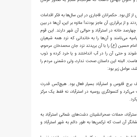
 و احوال جهانی داشت که سرانجام منجر به صدور فرمان
 از کل بود. حکمرانان قاجاری در این سال‌ها به فکر اقدامات
و از برقراری آن عاجز بودند! علاوه بر این، آن‌ها در بین
هارصد خانه در استرآباد و حوالی آن شهر دارند. این قوم
میه می‌نامند و آن‌ها را به خاندانی که نزد همه شیعیان
ام حسین (ع) را با آن بریدند نزد جان محمدخان مرحوم،
شوند و حتی آن را در آب انداختند و یا خرد کرده و ذوب
آن‌هاست. البته این داستان صحت ندارد، ولی دشمنی مردم را
 عوامل زیر بود:
راف برج قابوس و استرآباد بسیار فعال بود. هیچ‌کس قدرت
می‌کرد و کنسولگری روسیه در استرآباد، نه فقط یک مرکز
کرد.
سترآباد، حملات صحرانشینان دشت‌های شمالی استرآباد به
گر آن است که ترکمن‌ها به طور دائم به شهر استرآباد و