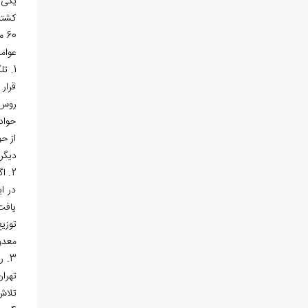
کشتند
60 ملوان که به ایستگاه دریایی ما [روس‌ها] تعلق داشتند، ما را همراهی می‌کردند.»
عوام
1. ت
قرار
روس‌
حوادث
از حو
دیگر
2. 
در ای
یافت
معدو
3. 
تهرا
تلاش