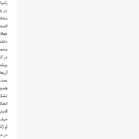
رامیا
در ب
مخالف
المج
فعالا
داشت
محمد
در کن
پیشه
آن‌ها
عمده
همچن
تشکی
انعک
اَلام
حرف م
اَو (
در می