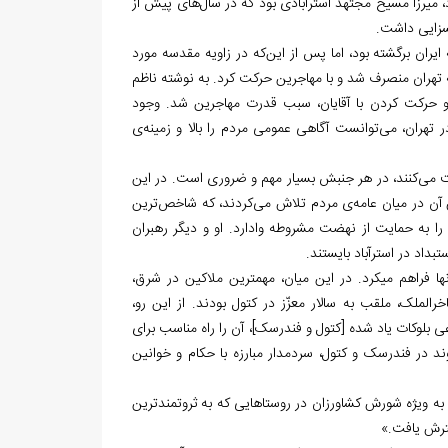
راد، میرزا مسیح مجتهد استرآبادی بود که در سال‌های پیش از
سزایی داشت.
یران برگشته بود، اما پس از این‌که در زاویه مقدسه مورد
ه تهران منصرف شد و با مهاجرین حرکت کرد. به نوشته ناظم
و حرکت کردن با آقایان، سبب قدرت مهاجرین شد. وجود
ر تهران، می‌توانست آگاهی‌ عمومی مردم را بالا و زمینه‌ی
یت می‌کنند، در هر جنبش بسیار مهم و ضروری است. در این
ش آن در میان عامه‌ی مردم تلاش می‌کردند، که شاخص‌ترین
ا به حمایت از نهضت مشروطه وادارد. او و دیگر رهبران
بداد در استرآباد بایستند.
6. حاکمیت ملاکین بر بلوکات و چگونگی رفتار آن‎ها با رعایا، زمینه را برای نارضایتی آن‏ها فراهم می‎کرد. در این میان، مهم‎ترین ملاکین در شرق،
ملک، ملقب به سالار معزّز در کتول بودند. از این رو،
 بلوکات یاد شده [کتول و فندرسک]، آن را راه مناسب برای
ند در فندرسک و کتول، سردمدار مبارزه با حکام و خوانین
ه ویژه شورش کشاورزان در روستاهایی که به ثروتمندترین
سترش یافت.»