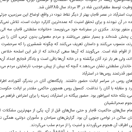
طه‌خواهی، ریشه در تحولات اجتماعی، اقتصادی و فرهنگی ایران، همچنین اوضاع
 توسط مظفرالدین شاه در 14 مرداد سال 1285ش شد.
 استرآباد در عصر قاجار، بهتر از دیگر نقاط نبود؛ در واقع، اوضاع این سرزمین، جزئی
ه در آن نبودند و برای تحقق امنیت که عمده‌ترین کارکرد دولت است، تلاش نمی‌کردند 
 منفور بودند. مکنزی در سفرنامه خود می‌نویسد: «خانواده سلطنتی قاجار، سه الی چ
ن پخش شده‌اند و بسیار منفور می‌باشند و مردم معمولی بدون ترس، آنان را بنی‌ا
رند، منسوب می‌کنند و داستان تعریف می‌کنند که چگونه شمشیری را که سرحضرت ام
از اقوام شاه است. می‌گویند که آن‌ها سعی کرده‌اند که از شر این اسلحه خلاص 
اند، ولی هر بار نزد آنان برگشته و در خانه آن‌ها باقی است و یادگار فجایع اجداد 
 خاندان سلطنتی نشان می‌دهد.» آنچه که بیش از پیش موجب نارضایتی مردم می‌شد،
های روس در سراسر ایالت حضور داشتند. پایگاه‌های آنان در بندرگز، آشوراده، اط
رد و مقابله با آنان را نداشت. کنسول روس همچون حاکمی مقتدر بر ایالت حکومت 
، بلکه خانه امپراطور بود. حضور بیگانه در استرآباد، زمینه را برای اعتراض فراهم می‌
مام سال‌های حاکمیت قاجار و حتی سال‌های قبل از آن، یکی از مهم‌ترین مشکلات ا
ان ساکن در نواحی جنوبی آن بود. گزارش‌های سیاحان و مأموران دولتی، همگی نشان
ی اطراف آن هجوم می‌آوردند و امنیت را از مردم سلب می‌کردند.