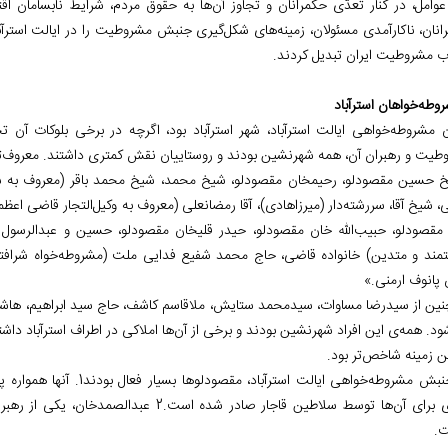
عوامل، در کنار تعدّی حکمرانان و تجاوز آن‌ها به حقوق مردم، شرایط نابسامان
نان، ناکارآمدی مسئولان، زمینه‌های شکل‌گیری جنبش مشروطیت را در ایالت استرآباد، 
اب مشروطیت ایران تبدیل کردند.
وطه‌خواهان استرآباد
ن مشروطه‌خواهی ایالت استرآباد، شهر استرآباد بود، اگرچه در برخی بلوکات آن 
طیت و رهبران آن، همه شهرنشین بودند و روستاییان نقش کمتری داشتند. معروف‌ترین
 حسین مقصودلو، رحیم‏خان مقصودلو، شیخ محمد، شیخ محمد باقر (معروف به ش
 شیخ آقا، سررشته‌دار (میرزاهادی)، آقا رمضانعلی (معروف به وکیل‌التجار قاضی اع
مقصودلو، حبیب‌الله خان مقصودلو، حیدر قلیخان مقصودلو، حسین و عبدالرسول (
تمند و متدین) خانواده قاضی، حاج محمد شفیع فدایی ملت (مشروطه‌خواه شرافتم
 پانوف ارمنی.»
ین از سیدرضا مساوات، سیدمحمد ستایش، ملاقاسم کاشف، حاج سید ابراهیم، هاشم بنی
د. همه‌ی این افراد شهرنشین بودند و برخی از آن‌ها املاکی در اطراف استرآباد دا
ن زمینه شاخص‌تر بود.
در جنبش مشروطه‌خواهی ایالت 
زیادی برای آن‌ها توسط سلاطین قاجار صادر شده
.