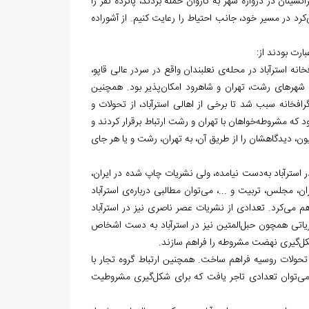
نگام اقامت ما در استرآباد، صحرانشینان در دروازه شهر به کاروان حمله بردند، پانزده نفر را
‌کرد در مسیر خود، جانب احتیاط را رعایت کنیم. از آشوراده
رت بودند از:
فخانه استرآباد در محله‌ی نعلبندان واقع در سردر عالی قاپو،
با شهرهای رشت، تهران و شاهرود امکان‌پذیر بود. همچنین
فخانه سبب ‌شد تا برخی از اهالی استرآباد، از تحولات و
ود که مشروطه‌خواهان با تهران و رشت ارتباط برقرار کردند و
بیون، دیدگاهشان را از طریق آن، به تهران، رشت و یا هر جای
 استرآباد به‌دست نیامده، ولی نشریات چاپ شده در ایران،
ن، مجلس، تربیت و ...، می‌توان مطالبی درباره‌ی استرآباد
م می‌کرد. تعدادی از نشریات عصر ناصری نیز در استرآباد
ع، خبر از دریافت نشریه توسط 34 نفر می‌دهند. نشریاتی همچون حبل‌المتین نیز در استرآباد به دست اشخاص
کل‌گیری نهضت مشروطه را فراهم سازند.
با تحولات روسیه فراهم ساخت. همچنین ارتباط گروه تجار با
، می‌توان تعدادی تاجر یافت که برای شکل‌گیری مشروطیت