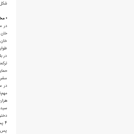
شکل 
• مخ
در مق
خان ا
خان (
طوای
در ب
حمایت
مشرو
در س
مهم‌
هزار
سیدط
دختر 
4 پ
پس ا