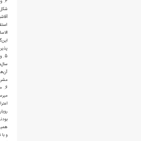
4. 
شکل‌
آقاش
استق
الاس
این‌گ
پذیر
5. 
سال‌
آن‌ه
مشروط
میرس
اعتر
رویا
بودند
همین
و با