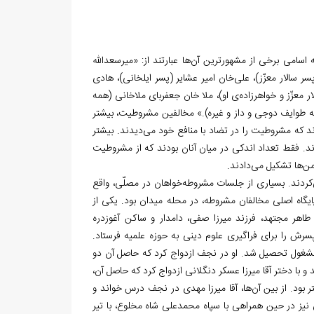
 اسامی برخی از مشهورترین آن‌ها عبارتند از: «میرسعدالله‏
پسر سالار معزّز)، علی‌خان امیر عشایر (پسر ایلخانی)، هادی
ار معزّز و خواهرزاده‌ی او)، ملا خان جعفربای ملاخانی (همه
 طوایف دوجی و داز و غیره).» مخالفین مشروطیت، بیشتر
ند که مشروطیت را در تضاد با منافع خود می‌دیدند. بیشتر
مدند. فقط تعداد اندکی در میان آنان بودند که از مشروطیت
من‌ها تشکیل می‌دادند.
‌کردند. بسیاری از جلسات مشروطه‌خواهان در مصلّی، واقع
پایگاه اصلی مخالفان مشروطه، در محله میدان بود. یکی از
طاهر مجتهد، فرزند میرزا صفی، دامدار و ساکن آغوزدره
سرش را برای فراگیری علوم دینی به حوزه علمیه فرستاد.
 مشغول تحصیل شد. او در نجف ازدواج کرد که حاصل آن دو
 با دختر آقا میرزا عسکر دنگلانی ازدواج کرد که حاصل آن،
ر بود. از بین آن‌ها، آقا میرزا مهدی در نجف درس خواند و
نیز در حین همراهی با سپاه محمدعلی شاه مخلوع، با تیر