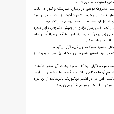
 مشروطه‌خواه هم‏پیمان شدند.
است. مشروطه‌خواهی در رامیان، فندرسک و کتول در قالب
مان اتحاد میان شیخ ملا جواد آخوند از نوده خاندوز و سید
ند اول آن، مخالفت با سعدالله‏خان و یارانش بود.
ند تن از تجار نقش بسیار مؤثری در جنبش مشروطیت این ناحیه
 (دو برادر) معروف به تاجر استرآبادی و باقراُف و حاج
قه استرآباد بودند.
ای مشروطه‌خواه در این گروه قرار می‌گیرند.
 که دو طرف (مشروطه‌خواهان و مخالفان) سعی می‌کردند از
 محله میخچه‌گران بود که مقصودلوها در آن اسکان داشتند.
هم آن‌ها پایگاهی داشتند و گاه جلسات خود را در آن‌جا
شت. این امر در اشعار فولکلوریک باقی‌مانده از آن دوره
 میدان برای اهالی میخچه‌گران می‌نویسد: