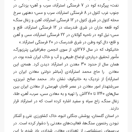
نفت؛ پیرگرده کوه در 7 فرسنگی استرآباد، سرب و آهن؛ یزدکی در
جنوب غرب کتول در 8 فرسنگی استرآباد، سرب و مس؛ دهنه‎ی سرخ
محله کتول در شرق کتول در 12 فرسنگی استرآباد، آهن و زغال سنگ؛
کوه قلعه ماران در شرق فندرسك در 12 فرسنگی استرآباد، قلع و
مس؛ نیل کوه در ناحیه گوکلان در 22 فرسنگی استرآباد، مس و آهن
و قلع؛ دال کوه وطن در شرق فندرسک در 20 فرسنگی استرآباد.»
خانیکوف که در سال 1276ق، از سوی انجمن جغرافیایی پترزبورگ،
مأمور تحقیق درباره‌ی اوضاع طبیعی و آب و خاک ایران شده بود، در
همان سال از حدود 30 معدن در استرآباد دیدن کرد. همه‌ی این
معادن را حاج محمد استرآبادی (مباشر دولتی معادن ایران در
استرآباد) از نزدیک به خانیکوف نشان داد. محمد صالح تبریزی،
سررشته‏دار امور معادن در عصر قاجار، فهرستی از معادن ایران بین
سال‌های 1240 تا 1270ش را تهیه و به معادن مس، سرب، آهن، طلا،
زغال سنگ، زاج سیاه و سفید اشاره کرده است که در استرآباد قرار
دارند.
در استان گلستان، پوشش جنگلی انبوه، خاک کشاورزی غنی و آشکار
نبودن رخنمون سنگ‌ها، فعالیت‌های معدنی را دشوار کرده است. در
بررسی‎های زمین‏شناسی از تعدادی معادن شدادی یاد شده، با این