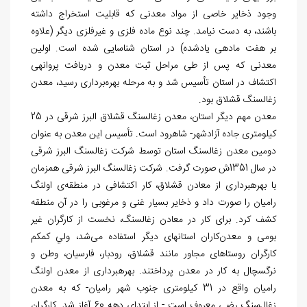
وجود ذخایر خاصی از مواد معدنی که قابلیت استخراج داشته
باشند، به دست نیامد. چند نوع ماده فلزی و غیرفلزی دیگر (علاوه
بر هفت ماده‏ی یادشده) در استان شناسایی شده است. اولین
معدنی که پس از طی مراحل ثبت معدن و دريافت پروانه‎ی
اکتشاف در استان تأسیس شد و به مرحله بهره‌برداری رسید، معدن
زغال‏سنگ قشلاق بود.
معدن مهم دیگر استان، معدن زغال‏سنگ قشلاق البرز شرقی در 25
کیلومتری جاده آزادشهر- شاهرود است. تأسیس این معدن به عنوان
دومین معدن زغال‏سنگ استان توسط شرکت زغال‏سنگ البرز شرقی
در سال 1351‌ش صورت گرفت. شرکت زغال‏سنگ البرز شرقی هم‎زمان
با بهره‎برداری از معادن قشلاق، کار اکتشافی در منطقه‌ی اولنگ
رامیان را صورت داد و ذخایر بسیار غنی و مرغوبی را در آن منطقه
کشف کرد. برای کار در معادن زغال‏سنگ، نخست از کارگران غیر
بومی و معدن‌کاران استان‎های دیگر استفاده می‌شد، ولي کم‎کم
کارگران روستاهای مجاور مانند قشلاق، رودبار، فارسیان، وطن و
نرگس‏چال به کار در معدن پرداختند. بهره‏برداری از معدن اولنگ
رامیان واقع در 31 کیلومتری جنوب شهر رامیان- که به معدن
زغال‌سنگ رضی معروف است - از ابتدای دهه 60 آغاز شد. کارگران