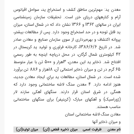
معدن ید: مهم‌ترین مناطق کشف و استخراج ید، سواحل اقیانوس
آرام و کناره‎های دریای خزر است. تحقیقات سازمان زمین‎شناسی
ایران در سال‎های 1362 و 1366 نشان داد که در شمال استان، میزان
ید قابل توجه و در حد استخراج وجود دارد. پس از مطالعات بیشتر،
پروانه اکتشاف و بهره‌برداری از سوی سازمان صنایع و معادن صادر
شد. در تاریخ 1386/6/6، کارخانه فراوری و تولید ید کریستال در
42 کیلومتری شمال گرگان، در محل دریاچه اینچه به طور رسمي
افتتاح شد. ذخایر ید این معدن، 3هزار و 500 تن با عیار متوسط
65 گرم در تن و میزان ذخایر احتمالی آن، 18هزار و 886 تن برآورد
شده است. در شمال استان، مطالعات ید براي ایجاد معادن جدید،
هنوز ادامه دارد. 4 معدن سنگ لاشه ساختمانی وجود دارد که
همگی در شرق استان قرار دارند. سنگ‎های آهکی سازند لار
(ژوراسیک) و آهک‎های مبارک (کربنیفر) برای سنگ‎های ساختمانی
مناسب هستند.
معادن سنگ لاشه ساختمانی استان
و میزان ذخایر آن‎ها
نام معدن ظرفیت اسمی میزان ذخیره قطعی (تن) میزان تولید(تن)