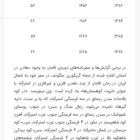
52
1452
1382
67
1904
1384
59
1777
1385
62
1665
1386
در برخی گزارش‌ها و سفرنامه‌های دوره‌ی قاجار، به وجود معادن در
استان اشاره شده، از جمله گریگوری ملگونف در سفر خود به شمال
ایران در زمان قاجار، از چند معدن فلزی و غیرفلزی در استرآباد با
عنوان «ثروت کوهستان‌ها» یاد کرده است. وی می‎نویسد: «در کوه
بالاجاده سدن رستاق در سه فرسنگی استرآباد، که بنا بر سنت، «تپه
گبرها» نامیده می‌شود، زغال سنگ و مس؛ در جنوب روستای
شموشک در سدن رستاق در سه فرسنگی جنوب غرب استرآباد، آهن؛
کوه شاه‏پسند در ساور در 4 فرسنگی جنوب غرب استرآباد، سرب؛ کوه
جرستان در شمال حاجی‎آباد در 6 فرسنگی استرآباد، مس؛ کوه بیدکی
شاهکوه بالا در غرب شاهکوه در 7 فرسنگی استرآباد، چشمه‌های