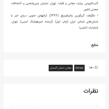
‌گنبدکاووس. وزارت معادن و فلزات. تهران: سازمان زمین‌شناسی و اکتشافات
معدنی کشور.
• ملگونف، گریگوری والریانوییچ. (1376). کرانه‎های جنوبی دریای خزر یا
استان‌های شمالی ایران (چاپ اول). (ترجمه امیرهوشنگ امینی). تهران:
انتشارات کتاب‏سرا.
منابع:
تگ ها:
Mines
معادن استان گلستان
نظرات