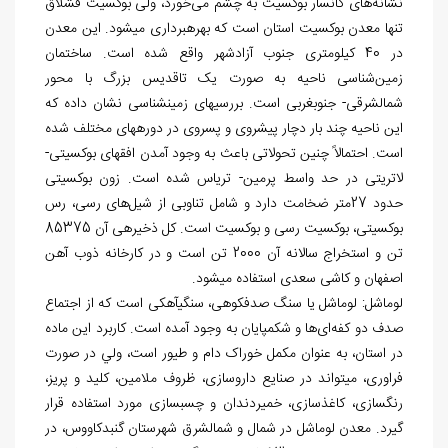
نشانه‌های کانسار بوکسیت به چشم می‌خورد، ولی بوکسیت قشلاق
تنها معدن بوکسیت استان است که بهره‏برداری می‎شود. این معدن
در 40 کیلومتری جنوب آزادشهر واقع شده است. ساختمان
زمین‌شناسی ناحیه به صورت یک تاقدیس بزرگ با محور
شمال‎شرقی- جنوب‎غربی است. بررسی‎های زمین‎شناسی نشان داده که
این ناحیه چند بار دچار پیشروی و پسروی در دوره‎های مختلف شده
است. احتمالاً چنین تحولاتی باعث به وجود آمدن افق‎های بوکسیتی-
لاتریتی در حد واسط پرمین- تریاس شده است. زون بوکسیتی
حدود 27متر ضخامت دارد و شامل تناوبی از شیل‌های رسی، رس
بوکسیتی، بوکسیت رسی و بوکسیت است. کل ذخیره‏ی آن 85375
تن و استخراج سالانه آن 2000 تن است و در کارخانه ذوب آهن
اصفهان و کاشی سعدی استفاده می‏شود.
لوماشل: لوماشل یا سنگ صدف‏کوهی، سنگی‏آهکی است که از اجتماع
صدف دو کفه‌ای‌ها و شکم‏پایان به وجود آمده است. کاربرد این ماده
در استان، به عنوان مکمل خوراک دام و طیور است، ولي در صورت
فراوری، می‎تواند در صنایع داروسازی، ظروف ملامین، کلید و پریز،
رنگ‏سازی، کاغذسازی، خمیردندان و چسب‏سازی مورد استفاده قرار
گیرد. معدن لوماشل در شمال و شمال‏شرق شهرستان گنبدکاووس، در