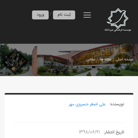
/
ثبت نام
ورود
صفحه اصلی
مقاله ها
معادن‌
نویسنده:
علی‏ اصغر خسروی مهر
تاریخ انتشار:
1398/06/21