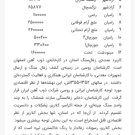
5 آزادشهر چشمه ساران 116290
6 آزادشهر نرگس‏چال 65877
7 رامیان رضی 1100000
8 رامیان ملچ آرام فوقانی 2500000
9 رامیان ملچ آرام تحتانی 2600000
10 رامیان جوزچال2 500200
11 رامیان جوزچال1 330600
12 مینودشت تخت 1600000
کاربرد عمده‌ی زغال‏‌سنگ استان در کارخانه‌ی ذوب ‏آهن اصفهان
است. کارشناسان روسی در زمینه‌‏ی کشف زغال ‏سنگ و ارسال
تجهیزات معدنی، با کارشناسان ایرانی همکاری و فعالیت گسترده‌ای
داشتند. در سال‎های 1352-1355ش، این نهشته‌ها از نظر اقتصادی
مورد توجه کارشناسان ایرانی و روسی شرکت ذوب آهن ایران قرار
گرفت. این کارشناسان، ذخایر زغال‏سنگی سازند شمشک را به چند
واحدِ سنگ چینه‌ای، از جمله اکراسر، کلاریز، پَشکِلات و دانسریت
تقسیم کردند. از آن‌جا که در استان، تنها بخش کلاریز از نظر
اقتصادی قابل استخراج است، به این بخش توجه بیشتری می‎شود.
بخش کلاریز، رسوبات زغال‏دار با رنگ خاکستری تیره است که از