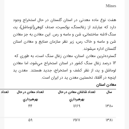
Mines
هفت نوع ماده معدنی در استان گلستان در حال استخراج وجود
دارد که عبارتند از: زغال‏سنگ، بوکسیت، صدف کوهی(لوماشل)، ید،
سنگ لاشه ساختمانی، شن و ماسه و رس. این معادن به جز معادن
شن و ماسه و خاک رس، زیر نظر سازمان صنایع و معادن استان
گلستان اداره می‏شوند.
گسترده‌ترین معادن استان، معادن زغال سنگ است، به طوری که
12 درصد زغال سنگ کشور در استان استخراج مي‌شود، اما معادن
لوماشل و ید، از نظر کشف و استخراج، جدید هستند. معدن ید
اینچه در آق‏قلا، نخستین معدن ید در ایران است.
معادن استان
سال
تعداد شاغلان معادن در حال
تعداد معادن در حال
تعداد
بهره‏برداري
بهره‏برداري
44
1669
1380
59
1977
1381