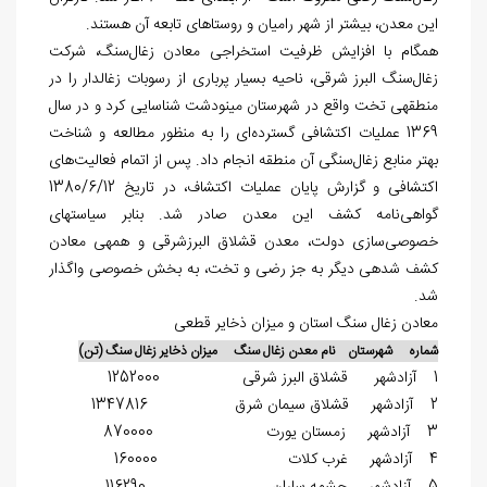
این معدن، بیشتر از شهر رامیان و روستاهای تابعه آن هستند.
همگام با افزایش ظرفیت استخراجی معادن زغال‌سنگ، شرکت
زغال‌سنگ البرز شرقی، ناحیه بسیار پرباری از رسوبات زغال‏دار را در
منطقه‏ی تخت واقع در شهرستان مینودشت شناسایی کرد و در سال
1369 عملیات اکتشافی گسترده‌ای را به منظور مطالعه و شناخت
بهتر منابع زغال‌سنگی آن منطقه انجام داد. پس از اتمام فعالیت‌های
اکتشافی و گزارش پایان عملیات اکتشاف، در تاریخ 1380/6/12
گواهی‌نامه کشف این معدن صادر شد. بنابر سیاست‏های
خصوصی‌سازی دولت، معدن قشلاق البرزشرقی و همه‏ی معادن
کشف شده‏ی دیگر به جز رضی و تخت، به بخش خصوصی واگذار
شد.
معادن زغال سنگ استان و میزان ذخایر قطعی
شماره شهرستان نام معدن زغال سنگ میزان ذخایر زغال سنگ (تن)
1 آزادشهر قشلاق البرز شرقی 1252000
2 آزادشهر قشلاق سیمان شرق 1347816
3 آزادشهر زمستان یورت 870000
4 آزادشهر غرب کلات 160000