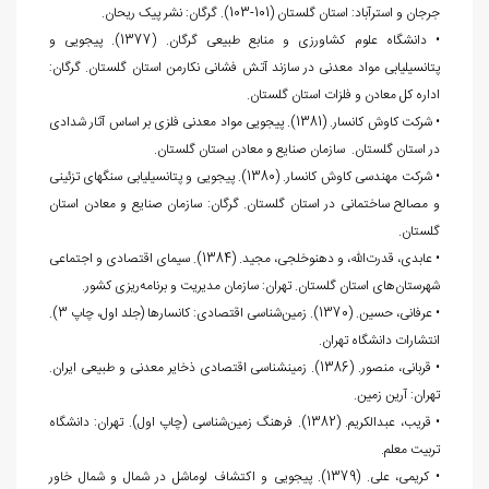
جرجان و استرآباد: استان گلستان (101-103). گرگان: نشر پیک ریحان.
• دانشگاه علوم کشاورزی و منابع طبیعی گرگان. (1377). پی‏جویی و
پتانسیل‏یابی مواد معدنی در سازند آتش فشانی نکارمن استان گلستان. گرگان:
اداره کل معادن و فلزات استان گلستان.
• شرکت کاوش کانسار. (1381). پی‏جویی مواد معدنی فلزی بر اساس آثار شدادی
در استان گلستان. سازمان صنایع و معادن استان گلستان.
• شرکت مهندسی کاوش کانسار. (1380). پی‏جویی و پتانسیل‎یابی سنگ‎های تزئینی
و مصالح ساختمانی در استان گلستان. گرگان: سازمان صنایع و معادن استان
گلستان.
• عابدی، قدرت‌الله، و دهنوخلجی، مجید. (1384). سیمای اقتصادی و اجتماعی
شهرستان‌های استان گلستان. تهران: سازمان مدیریت و برنامه‌ریزی کشور.
• عرفانی، حسین. (1370). زمین‌شناسی اقتصادی: کانسارها (جلد اول، چاپ 3).
انتشارات دانشگاه تهران.
• قربانی، منصور. (1386). زمین‎شناسی اقتصادی ذخایر معدنی و طبیعی ایران.
تهران: آرین زمین.
• قریب، عبدالکریم. (1382). فرهنگ زمین‌شناسی (چاپ اول). تهران: دانشگاه
تربیت معلم.
• کریمی، علی. (1379). پی‏جویی و اکتشاف لوماشل در شمال و شمال خاور