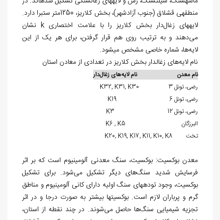
ماسه‏سنگ، سیلت‏سنگ، رس و لایه‏های زغال‏سنگی تشکیل شده‏اند. در
منطقه‏ی قشلاق (جنوب آزادشهر)، بخش کلاریز، 1250متر ستبرا دارد.
لایه‏های زغال‌دار بخش کلاریز را با علامت اختصاری k نشان
می‌دهند و به ترتیب روی هم قرار گرفتن، برای هر یک از این
لایه‌ها، شماره خاصی مشخص می‎شود.
نام لایه‌های زغال‏دار بخش کلاریز در تعدادی از معادن استان
نام معدن نام لایه‌‏های زغال‌‏دار
رضی، تونل 3 K32, K31, K30
رضی، تونل 6 K19
رضی، تونل 12 K3
البرزگان K6 , K5
تخت K20, K19, K17, K11, K10, K8
معدن بوکسیت: بوکسیت، سنگ معدنی آلومینیوم است که بر اثر
فرسایش شدید سنگ‌های دیگر تشکیل می‌شود. برای تشکیل
بوکسیت، وجود توده‏های سنگ اولیه دارای کانی آلومینیوم و مناطق
گرم و پرباران لازم است. بوکسیت‏ها بیشتر به صورت درجا و در اثر
تجزیه شیمیایی سنگ‌ها حاصل می‌شوند. در چند نقطه از استان،