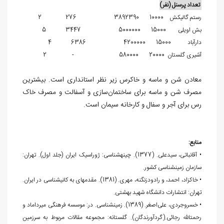
تعداد پرسنل (نفر)
رستم گالیکش 10000 3892390 276 2
بش اویلی 15000 5000000 3447 5
دارآباد 15000 4200000 6386 4
آشیری گلستان 20000 580000 - 2
معادن شن و ماسه و خاک‏رس زیر نظر استانداری است. بیشترین
مصرف شن و ماسه برای ساختمان‌سازی و آسفالت و مصرف خاک
‏رس برای آجر و سفال و کارخانه سیمان است.
منابع:
• آقانباتی، سیدعلی. (1377). چینه‏شناسی: ژوراسیک ایران (جلد اول). تهران:
سازمان زمین‎شناسی کشور.
• خاکزاد، احمد، و رادودزنگنه، مهری. (1381). مقدمه‎ای به کانی‏شناسی در ایران.
تهران: انتشارات دانشگاه شهید بهشتی.
• خسروجردی، علی‌اصغر. (1389). زمین‏شناسی. در: موسسه فرهنگی میرداماد و
رحمت‏الله رجائی.(گردآورندگان). گلستانه: مجموعه مقالات مربوط به سرزمین