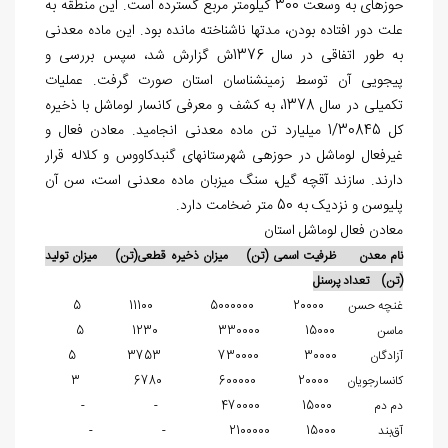
حوزه‎ای به وسعت 300 کیلومتر مربع گسترده است. این منطقه به
علت دور افتاده بودن، مدت‎ها ناشناخته مانده بود. این ماده معدنی
به طور اتفاقی در سال 1376ش گزارش شد، سپس بررسی و
پی‏جویی آن توسط زمین‎شناسان استان صورت گرفت. عملیات
تکمیلی در سال 1378، به کشف و معرفی کانسار لوماشل با ذخیره
کل 1/30845 میلیارد تن ماده معدنی انجامید. معادن فعال و
غیرفعال لوماشل در حوزه‏ی شهرستان‎های گنبدکاووس و کلاله قرار
دارند. سازند آقچه گیل، سنگ میزبان ماده معدنی است، سن آن
پلیوسن و نزدیک به 50 متر ضخامت دارد.
معادن فعال لوماشل استان
نام معدن ظرفیت اسمی (تن) میزان ذخیره قطعی(تن) میزان تولید
(تن) تعداد پرسنل
غنچه حسن 20000 5000000 11100 5
ماسن 15000 330000 1230 5
آزادگان 30000 730000 3753 5
کانسارجویان 20000 600000 6780 3
دم دم 15000 470000 - -
آق‌بند 15000 2100000 - -