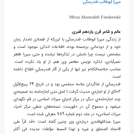
میرزا ابوطالب فندرسکی
Mirza Aboutaleb Fendereski
عالم و شاعر قرن يازدهم قمری.
از زندگی میرزا ابوطالب فندرسکی با این‌که از فضلای نامدار زمان
خود و از دودماني برجسته بوده، اطلاعات اندکی موجود است و
مشخص نیست چرا نامش در تذکره‌ها نيامده و حتی میرزا طاهر
نصرآبادی، تذکره نویس معاصر وی هم، از او یاد نکرده است.
صاحب خلاصه‌الکلام نیز تنها از یکی از آثار فندرسكي اطلاع داشته
است.
فندرسكي از شاگردان علامه مجلسی بود و در تاريخ 24 ربيع‌الأول
1102ق از او اجازه‌ي حدیث گرفت.1 اصل متن اجازه‌نامه‌، به ضمیمه‌ي
چند اجازه‌نامه‌ي دیگر، در مرکز احیاي میراث اسلامی در قم نگهدای
می‏شود و مجموع آن در «فهرست نسخه‌های خطی مرکز احیاء
میراث اسلامی» در جلد دوم شماره 789 معرفی شده است.
میرزا عبدالله‏افندی درباره‌ي وی چنین گفته است: «قد قرأ علی
الاستاد المحقق و غیره و لهذا السبط مؤلفات عدیده فی أکثر