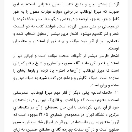
آزاد از بخش بیان و بدیع کتاب المطول تفتازانی است؛ به این
صورت که میرزا ابوطالب در برخي موارد، عبارات مطول را به ‌طور
كامل و جزء به جزء ترجمه و در بعضی دیگر، مطالب را حذف کرده یا
توضیحاتی بر متن مطول افزوده است. شواهد کتاب به دو قسمت
شعر و نثر تقسیم می‏شود. اشعار عربی بیشتر از مطول انتخاب شده و
تعدادی نیز از آثار خود مؤلف و چند تن از استادان و معاصران
اوست.
اشعار فارسی بیشتر از تألیفات متعدد مؤلف است و ابیاتی نیز از
استادان فندرسكي مانند آقا حسین خوانساری و شیخ جعفر کمره‌ای
است که میرزا ابوطالب از آن‌ها با احترام یاد کرده و بارها ايشان را
ستوده است. سبک نگارش و جمله‌بندی کتاب شبیه به سبك عربی و
ساده و روان است.
14. «تحفه‌العالم» یکی دیگر از آثار مهم میرزا ابوطالب فندرسکی
است و معلوم نیست که چرا افندی و آقابزرگ تهرانی در نوشته‌های
خود از آن یادی نکرده‌اند. با این حال نسخه‌ای از آن در کتابخانه‌ي
مرکزی دانشگاه تهران در مجموعه‌ي شماره‌ي 2465 موجود است که
آن را متعلق به وی دانسته‌اند. این اثر در احوال شاه سلطان حسین
صفوی است و در آن، صفات چهارده گانه‌ي سلطان حسین، به زبان