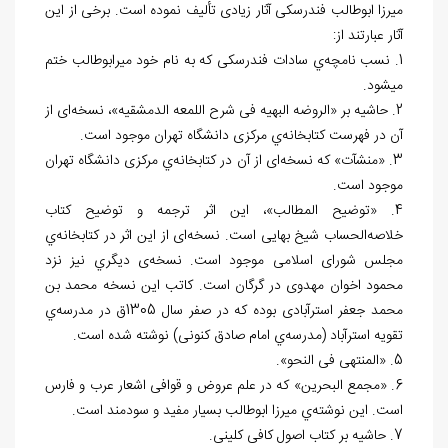
میرزا ابوطالب فندرسکی آثار زیادی تألیف نموده است. برخی از اين
آثار عبارتند از:
1. نسب نامچه‌ي سادات فندرسکی که به نام خود میرابوطالب ختم
می‏شود.
2. حاشیه بر «الروضه البهیه فی شرح اللمعه الدمشقیه»، نسخه‌ای از
آن در فهرست کتابخانه‌ي مرکزی دانشگاه تهران موجود است.
3. «منشآت» كه نسخه‌ای از آن در کتابخانه‌ي مرکزی دانشگاه تهران
موجود است.
4. «توضیح المطالب»، این اثر ترجمه و توضیح کتاب
خلاصه‌الحساب شيخ بهایی است. نسخه‌ای از این اثر در کتابخانه‌ي
مجلس شورای اسلامی موجود است. نسخه‌ی دیگري نيز نزد
محمود اخوان مهدوی در گرگان است. کاتب این نسخه محمد بن
محمد جعفر استرآبادی بوده که در صفر سال 1305ق در مدرسه‌ي
تقویه استرآباد (مدرسه‌ي امام صادق کنونی) نوشته شده است.
5. «المنتهی فی النحو».
6. «مجمع البحرین» كه در علم عروض و قوافی اشعار عرب و فارس
است. این نوشته‌ي میرزا ابوطالب بسیار مفید و سودمند است.
7. حاشیه بر کتاب اصول کافی کلینی.