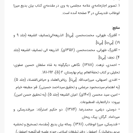
1. تصویر اجازه‌نامه‌ي علامه مجلسی به وی در مقدمه‌ي کتاب بیان بدیع ميرزا
ابوطالب فندرسكي در 3 صفحه آمده است.
منابع:
• آقابزرگ طهرانی، محمدمحسن. [بي‌تا]. الذريعه‌الي‌تصانيف الشيعه (جلد 9 و
19). [بي‌جا]: [بي‌نا].
• آقابزرگ طهرانی، محمدمحسن. (1356ق). الذریعه الی تصانیف الشیعه (جلد
4). نجف: [بي‌نا].
• احمدی، نزهت. (1388). نگاهی دیگرگونه به شاه سلطان حسین صفوی؛
تحلیلی بر کتاب تحفة‌العالم. پیام بهارستان، 2 (5)، 192-181.
• افندی اصبهانی، میرزاعبدالله. [بي‌تا]. ریاض‌العلماء و حیاض‌الفضلاء (جلد 5).
(به اهتمام سیدمحمود مرعشی و تحقیق سیداحمد حسینی). قم: مطبعه خیام.
• امین، سید محسن. (1401ق). اعیان الشیعه (جلد 5). (به تحقیق حسن امین).
بیروت: دارالتعارف للمطبوعات.
• دوستی دیلمی، محمدرضا. (1384). دو حکیم استرآباد: میرفندرسکی و
میرداماد. گرگان: پیک ریحان.
• فندرسکی، میرزا ابوطالب. (1381). رساله بیان بدیع. (مقدمه، تصحیح و تحشیه
مریم روضاتیان). اصفهان: دفتر تبليغات اسلامي حوزه علميه قم (شعبه اصفهان).