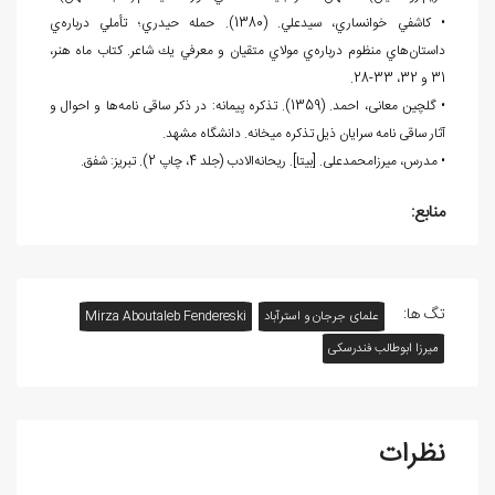
• كاشفي خوانساري، سيدعلي. (1380). حمله حيدري؛ تأملي درباره‌ي
داستان‌هاي منظوم درباره‌ي مولاي متقيان و معرفي يك شاعر. كتاب ماه هنر،
31 و 32، 33-28.
• گلچین معانی، احمد. (1359). تذکره پیمانه: در ذکر ساقی نامه‌ها و احوال و
آثار ساقی نامه سرایان ذیل تذکره میخانه. دانشگاه مشهد.
• مدرس، میرزامحمدعلی. [بی‏تا]. ریحانه‌الادب (جلد 4، چاپ 2). تبریز: شفق.
منابع:
تگ ها:
علمای جرجان و استرآباد
Mirza Aboutaleb Fendereski
میرزا ابوطالب فندرسکی
نظرات