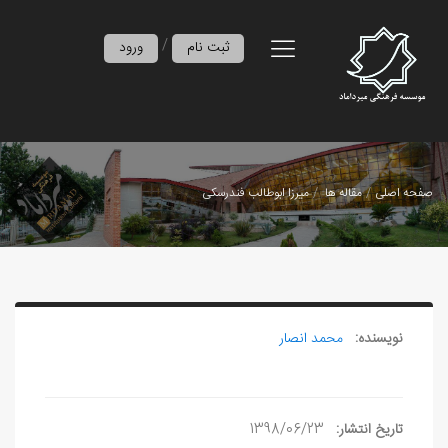
/
ثبت نام
ورود
صفحه اصلی
مقاله ها
میرزا ابوطالب فندرسکی
نویسنده:
محمد انصار
تاریخ انتشار:
1398/06/23