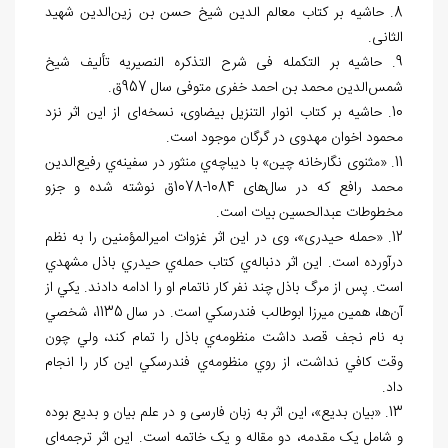
8. حاشیه بر کتاب معالم الدین شیخ حسن بن زین‌الدین شهید
الثانی.
9. حاشیه بر التکمله فی شرح التذکره النصیریه تألیف شیخ
شمس‌الدین محمد بن احمد خفری متوفی سال 957ق.
10. حاشیه بر کتاب انوار التنزیل بیضاوی، نسخه‌ای از این اثر نزد
محمود اخوان مهدوی در گرگان موجود است.
11. «مثنوی نگارخانه چین» با دیباچه‌ي منثور در سفینه‌ي رفیع‌الدین
محمد رافع که در سال‌های 1084-1078ق نوشته شده و جزو
مخطوطات عبدالحسین بیات است.
12. «حمله حیدری»، وی در این اثر غزوات امیرالمؤمنین را به نظم
درآورده است. اين اثر دنباله‌ي كتاب حمله‌ي حيدري باذل مشهدي
است. پس از مرگ باذل چند نفر كار ناتمام او را ادامه دادند. يكي از
آن‌ها، همين ميرزا ابوطالب فندرسكي است. در سال 1135، شخصي
به نام نجف قصد داشت منظومه‌ي باذل را تمام كند، ولي چون
وقت كافي نداشت، از روي منظومه‌ي فندرسكي اين كار را انجام
داد.
13. «بیان بدیع»، این اثر به زبان فارسی و در علم بیان و بدیع بوده
و شامل یک مقدمه، دو مقاله و یک خاتمه است. این اثر ترجمه‌ای