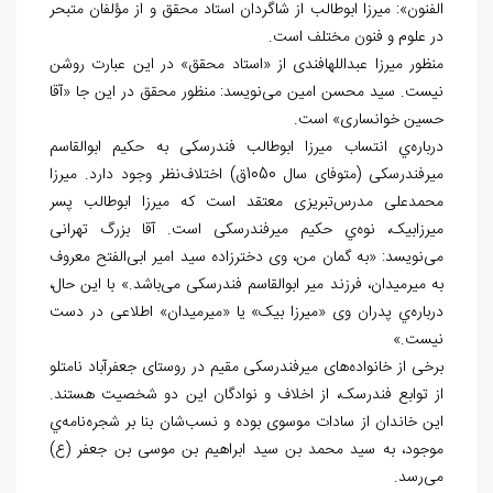
الفنون»: میرزا ابوطالب از شاگردان استاد محقق و از مؤلفان متبحر
در علوم و فنون مختلف است.
منظور میرزا عبدالله‏افندی از «استاد محقق» در این عبارت روشن
نیست. سید محسن امین می‌نویسد: منظور محقق در این جا «آقا
حسین خوانساری» است.
درباره‌ي انتساب میرزا ابوطالب فندرسکی به حکیم ابوالقاسم
میرفندرسکی (متوفای سال 1050ق) اختلاف‌نظر وجود دارد. میرزا
محمدعلی مدرس‌تبریزی معتقد است که میرزا ابوطالب پسر
میرزابیک، نوه‌ي حکیم میرفندرسکی است. آقا بزرگ تهرانی
می‌نویسد: «به گمان من، وی دخترزاده سید امیر ابی‌الفتح معروف
به میرمیدان، فرزند میر ابوالقاسم فندرسکی می‌باشد.» با این حال،
درباره‌ي پدران وی «میرزا بیک» یا «میرمیدان» اطلاعی در دست
نیست.»
برخی از خانواده‌های میرفندرسکی مقیم در روستای جعفرآباد نامتلو
از توابع فندرسک، از اخلاف و نوادگان این دو شخصیت هستند.
این خاندان از سادات موسوی بوده و نسب‌شان بنا بر شجره‌نامه‌ي
موجود، به سید محمد بن سید ابراهیم بن موسی بن جعفر (ع)
می‌‌رسد.