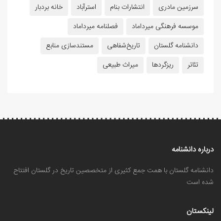
سرزمین مادری
انتشارات بنام
استرآباد
خانه بردبار
موسسه فرهنگی میرداماد
فصلنامه میرداماد
دانشنامه گلستان
تاریخ‌شفاهی
مستندسازی منابع
تئاتر
ریزگردها
میراث طبیعی
درباره دانشنامه
دانشنامه گلستان با همت جمع کثیری از متخصصین تاریخ در گلستان افتتاح
شده است
لینکستان