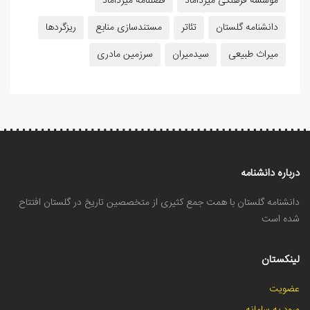
موسسه فرهنگی میرداماد
فصلنامه میرداماد
دانشنامه گلستان
تئاتر
مستندسازی منابع
ریزگردها
میراث طبیعی
سیدمیران
سرزمین مادری
درباره دانشنامه
دانشنامه گلستان با همت جمع کثیری از متخصصین تاریخ در گلستان افتتاح
شده است
لینکستان
عضویت