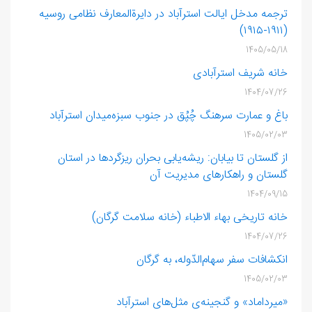
ترجمه مدخل ایالت استرآباد در دایرةالمعارف نظامی روسیه
(۱۹۱۱-۱۹۱۵)
1405/05/18
خانه شریف‌ استرآبادی
1404/07/26
باغ و عمارت سرهنگ چُپُق در جنوب سبزه‌میدان استرآباد
1405/02/03
از گلستان تا بیابان: ریشه‌یابی بحران ریزگردها در استان
گلستان و راهکارهای مدیریت آن
1404/09/15
خانه تاریخی بهاء الاطباء (خانه سلامت گرگان)
1404/07/26
انکشافات سفر سهام‌الدّوله، به گرگان
1405/02/03
«میرداماد» و گنجینه‌ی مثل‌های استرآباد