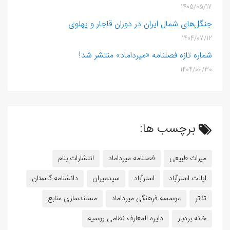
1405/05/17
جنگل‌های شمال ایران در دوران قاجار و پهلوی
1404/07/12
شماره تازه فصلنامه «میرداماد» منتشر شد!
1404/06/30
برچسب ها:
میراث طبیعی
فصلنامه میرداماد
انتشارات بنام
ایالت استرآباد
استرآباد
سیدمیران
دانشنامه گلستان
تئاتر
موسسه فرهنگی میرداماد
مستندسازی منابع
خانه بردبار
دایره المعارف نظامی روسیه