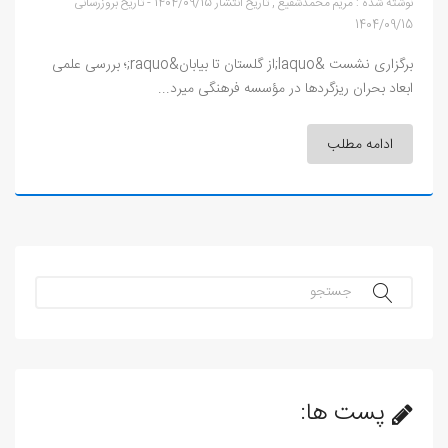
نوشته شده :
مریم محمدشفیع
,
تاریخ انتشار
1404/09/15
-
تاریخ بروزرسانی
1404/09/15
برگزاری نشست &laquo;از گلستان تا بیابان&raquo;؛ بررسی علمی
ابعاد بحران ریزگردها در مؤسسه فرهنگی میرد...
ادامه مطلب
جستجو...
پست ها: