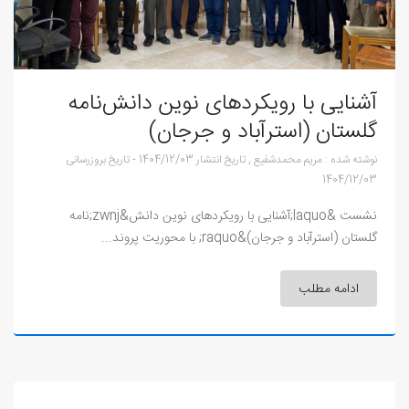
آشنایی با رویکردهای نوین دانش‌نامه
گلستان (استرآباد و جرجان)
نوشته شده :
مریم محمدشفیع
,
تاریخ انتشار
1404/12/03
-
تاریخ بروزرسانی
1404/12/03
نشست &laquo;آشنایی با رویکردهای نوین دانش&zwnj;نامه
گلستان (استرآباد و جرجان)&raquo; با محوریت پروند...
ادامه مطلب