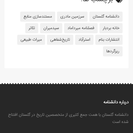
دانشنامه گلستان
سرزمین مادری
مستندسازی منابع
خانه بردبار
فصلنامه میرداماد
سیدمیران
تئاتر
انتشارات بنام
استرآباد
تاریخ‌شفاهی
میراث طبیعی
ریزگردها
درباره دانشنامه
دانشنامه گلستان با همت جمع کثیری از متخصصین تاریخ در گلستان افتتاح
شده است