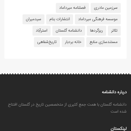
سرزمین مادری
فصلنامه میرداماد
موسسه فرهنگی میرداماد
انتشارات بنام
سیدمیران
تئاتر
ریزگردها
دانشنامه گلستان
استرآباد
مستندسازی منابع
خانه بردبار
تاریخ‌شفاهی
درباره دانشنامه
دانشنامه گلستان با همت جمع کثیری از متخصصین تاریخ در گلستان افتتاح
شده است
لینکستان