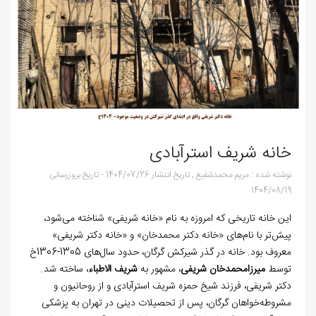
خانه شریف‌ استرآبادی
نوشته شده :
مریم محمدشفیع
,
تاریخ انتشار
1404/07/26
-
تاریخ بروزرسانی
1404/08/19
این خانه تاریخی که امروزه به نام «خانه شریفی» شناخته می‌شود،
پیش‌تر با نام‌های «خانه دکتر محمدخان» و «خانه دکتر شریفی»
معروف بود. خانه در گذر شیرکش گرگان، حدود سال‌های 1305-1306خ
توسط
میرزامحمدخان شریفی
، مشهور به
شریف‌ الاطباء
، ساخته شد.
دکتر شریفی، فرزند شیخ حمزه شریف استرآبادی و از روحانیون و
مشروطه‌خواهان گرگان، پس از تحصیلات دینی در تهران به پزشکی