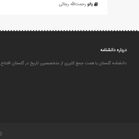
یالو
رحمت‌الله رجائی
درباره دانشنامه
دانشنامه گلستان با همت جمع کثیری از متخصصین تاریخ در گلستان افتتا
©