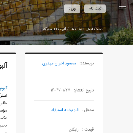
/
ثبت نام
ورود
صفحه اصلی
مقاله ها
آلبوم‌خانه استرآباد
نویسنده:
محمود اخوان مهدوی
آلب
آلبوم
تاریخ انتشار:
1404/01/27
استرآ
«آلب
مدخل :
آلبوم‌خانه استرآباد
مؤسس
عکس‌
ناصرا
قیمت :
رایگان