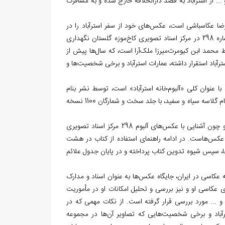
. از استرآباد به قصد دارالخلافه خارج شده و به مسافرت
ارضا عکاسباشی است، عکس‌های خود از سفر استرآباد را در
قالب یک آلبوم گردآوری کرده و تقدیم ناصرالدین شاه می‌کند و این آلبوم اکنون به شماره 298 در مرکز اسناد تصویری کاخ‌موزه گلستان نگهداری
حمد ابن کیومرث‌میرزا ملک‌آرا است، که سال‌ها پیش از
خود او نیز در استرآباد استقرار داشته، عمارات استرآباد و برخی شخصیت‌ها و
 با عنوان کلی «آلبوم‌خانه استرآباد» است، توسط نشر بنام
وابسته به مؤسسه فرهنگی میرداماد گرگان، در قطع خشتی و مشتمل بر 455 صفحه‌ی تمام گلاسه سیاه و سفید، با جلد سخت و شمارگان 1100 نسخه
این کتاب شامل یک دیباچه در چهار صفحه (از ص 7 تا ص10)؛ مشتمل بر روایت چند و چون آشنایی با عکس‌های آلبوم 298 مرکز اسناد تصویری
ن عکس‌هاست. در ادامه راهنمای استفاده از کتاب در هشت
ز بخش‌ها، سپس شیوه تدوین کتاب پرداخته و در پایان جدول علائم
ش‌گفتاری مفصّل (از ص19 تا ص92) مشتمل بر پیشینه عکاسی در ایران، جایگاه عکس‌ها به عنوان اسناد و مدارک
ی عکاسی او و نیز بررسی و تحلیل امکانات او در مأموریت
 و ... مورد بررسی قرار گرفته است. از نکات مهمی که در
سترآباد و برخی شخصیت‌هایی که تصاویر آن‌ها در مجموعه