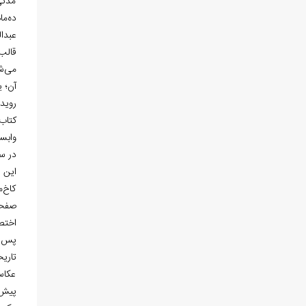
مدتی
ده‌ما
عبدا
می‌ش
رویدا
کتاب 
در سال 1396 منت
کاخ‌
اختص
تاری
عکاس
پیش‌