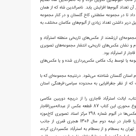
قالب آلبوم‌هایی تدوین کرده و به ناصرالدین شاه تقدیم
تعداد آلبوم‌ها افزایش یابد. ناصرالدین شاه که از همان
 داد تا در مجموعه سلطنتی کاخ گلستان و در کنار مجموعه
یل دربر داشتن تعداد زیادی از آلبوم‌های عکاسان مختلف، به
مجموعه‌ای ارزشمند از عکس‌های تاریخی منطقه استرآباد و
 نام و نشان عکس‌های تاریخی، انتشار مجموعه‌های تصویری
ار از استرآباد بود.
 مجموعه یا توسط یک عکاس عکس‌برداری شده و یا عکس‌های
 نام استان گلستان شناخته می‌شود. درنتیجه مجموعه‌ای که با
ت که از نظر جغرافیایی به محدوده سیاسی-فرهنگی استان
کتاب، ایالت استرآباد قاجاری را از دریچه دوربین عکاسی
عبداله‌میرزاقاجار و یا به عبارت دیگر از قاب عکس‌های عبداله‌میرزا نشان می‌دهد. موضوع محوری این کتاب 87 قطعه عکس از عبداله‌میرزاقاجار
است که در سال‌های 68-1267 خورشیدی از منطقه استرآباد برداشته است؛ اصل این عکس‌ها در آلبوم شماره 298 مرکز اسناد تصویری کاخ‌موزه
گلستان تهران نگهداری می‌شود. طبق یادداشت داخل آستر جلد این آلبوم، عبداله‌میرزا قاجار در نیمه دوم سال 1306 هجری قمری از جانب
 تهران به بسطام و از بسطام به استرآباد عکسبرداری کرده،