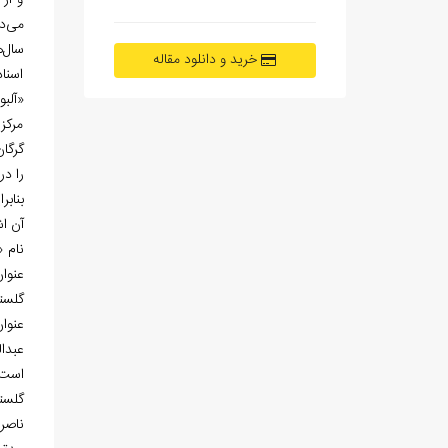
و از
می‌د
سال‌
خرید و دانلود مقاله
اسناد
«آلب
مرکز
گرگا
را در
بناب
آن ا
نام «
عنوا
گلست
عنوا
ناصرا