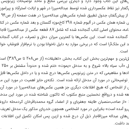
های این کتاب وجود دارد و دیگری بررسی منابع و مآخذ توضیحات زیرنویس عک
‌گفتار نیز نقاط عکسبرداری شده توسط عبداله‌میرزا در شهر و ایالت استرآباد و پ
مان عکس در آلبوم شماره 298 کاخ‌موزه گلستان و بعد شماره عکس در کتاب پیش‌رو درج شده است.
20 گنجانده شده است. این عکس‌ها با کمترین میزان دخل و تصرف، در کتاب گن
 ابن ملک‌آرا است که در برخی موارد به دلیل ناخوانا بودن با نرم‌افزار فتوشاپ خو
 است.
مفصّل‌ترین 
مدخ
ادها و مفاهیمی که در متن زیرنویس عکس‌ها درج شده و یا در داخل عکس‌ها قابل 
 توضیحاتی در مورد آن مدخل ارائه شده است. نکته‌ی حایز اهمیت در مورد این مدخل
 از اشخاص که هیچ اطلاعات دیگری جز همین عکس‌های عبداله‌میرزا در مورد آن‌ها
عه شده و درواقع نخستین منبع مکتوب که تاکنون شناخته شده در مورد این مدخل
رو آمده است» بنابراین در مورد اشخاصی همچون خدربای مذکور یک مدخل تعریف ش
های عبداله میرزاقاجار ذیل آن درج شده و ازین پس امکان تکمیل این اطلاعات با 
د داشت.