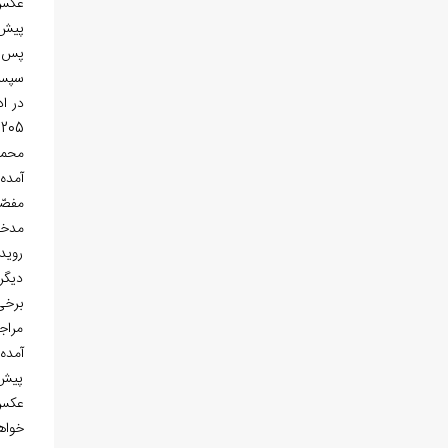
عکس‌
پیش‌
سپس شماره ه
5
محمد
آمده
روید
دیگر
برخی
مراج
پیش‌
عکس‌
خواه