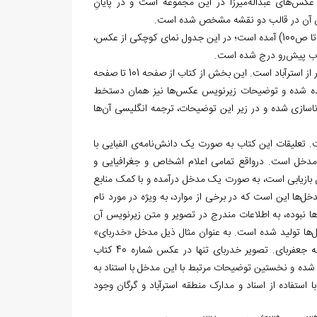
س‌های عبداله‌میرزا در این مجموعه است و در پایانِ
یرامون آن در قالب دو نقشه مشخص شده است.
پس از پیش‌گفتار، جدول تطبیق شماره عکس‌های عبداله‌میرزا در هفت صفحه (از ص94 تا ص100) آمده است؛ در این جدول نمای کوچکی از عکس،
در ادامه، محتوای اصلی کتاب گنجانده شده که شامل 87 قطعه عکس از عبداله‌میرزا قاجار از استرآباد است. این بخش از کتاب از صفحه 101 تا صفحه
جانده شده و توضیحات زیرنویس عکس‌ها نیز همان دستخط
اناسازی شده و در زیر این توضیحات، ترجمه انگلیسی آن‌ها
و مهم‌ترین بخش این کتاب، بخش «تعلیقات» (از ص208 تا ص389) است. تعلیقات این کتاب به صورت یک دانش‌نامه‌ی الفبایی با
ل «آب سیاه بالا» شروع و به مدخل «یموت» ختم شده و حدوداً مشتمل بر 250 مدخل است. درواقع تمامی اعلام اشخاص و جغرافیایی و
بازیابی است، به صورت یک مدخل درآمده و با کمک منابع
‌ها این است که در برخی از موارد، به ویژه در مورد نام
 نبوده، به اطلاعات مندرج در تصویر و متن زیرنویس آن
‌ها تولید شده است. به عنوان مثال ذیل مدخل «خدربای»
آمده: «از صاحب‌منصبان طایفه جعفربای و از اعضاء گروه محمدباقرخان کردمحله داروغه جعفربای. تصویر خدربای تنها در عکس شماره 40 کتاب
ده و نخستین توضیحات مرتبط با این مدخل با استناد به
استفاده از اسناد و مدارک منطقه استرآباد و گرگان وجود