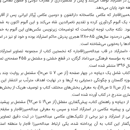
 در استرآباد توقف می‌کند و پس از عکسبرداری از عمارات دولتی و قشون نظامی و ..
هه خود پایان می‌دهد.
له‌میرزاقاجار که عکاس عکاسخانه دارالفنون و دومین عکاس پُرکار ایرانی پس از آق
ود. نکته جالب توجه اینجاست که توضیحات زیرنویس عکس‌های این آلبوم به خط م
آن؛ یعنی درحدود سال‌های 85-1280 هجری پدرش حاکم استرآباد بوده و 
دها را به‌خوبی می‌شناخته است.
«استرآباد در قاب عبداله‌میرزاقاجار» که نخستین کتاب از مجموعه تصاویر استرآباد
شر شده است.
موزه گلستان و چگونگی دستیابی به آن‌ها و در نهایت اهداف مترتّب بر انتشار ای
صفحه (از ص11 تا ص18)، به معرفی بخش‌های مختلف کتاب و توصیف هریک ا
اری مندرج در کتاب آورده شده است.
پس از دیباچه و راهنمای کتاب، پی
خی و پیشینه عکاسی در استرآباد آمده و سپس به معرفی عبداله‌میرزاقاجار و سابقه‌
ی از استرآباد و نیز برخی از تکنیک‌های عکاسی عبداله‌میرزا در ثبت دقیق تصاویر
گفتار این کتاب به آن پرداخته شده، یکی ارتباط عبداله‌میرزا قاجار با منطقه ا