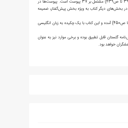
پس از بخش تعلیقات، بخش پیوست‌ها است که این بخش نیز در 48 صفحه (از ص391 تا ص439) مشتمل بر 37 پیوست است. پیوست‌ها در
 در بخش‌های دیگر کتاب به ویژه بخش پیش‌گفتار، ضمیمه
پس از پیوست‌ها نیز فهرست منابع مورد استفاده در این کتاب در 11 صفحه (از ص440 تا ص450) آمده و این کتاب با یک چکیده به زبان انگلیسی
مه گلستان قابل تطبیق بوده و برخی موارد نیز به عنوان
هشگران خواهد بود.