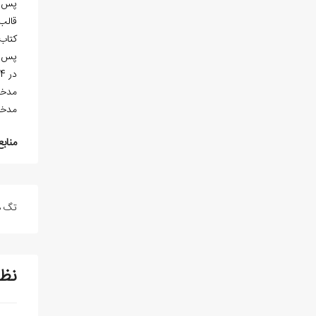
قالب
کتاب 
در 4 صفحه خاتمه یافته است.
مدخل
مدخل‌
منابع
تگ ه
نظ