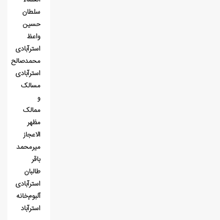
سلطان
حسين
واعظ
استرآبادی
محمدصالح
استرآبادی
مسالک
و
ممالک
مظهر
الاعجاز
میرمحمد
باقر
طالبان
استرآبادی
آلبوم‌خانه
استرآباد