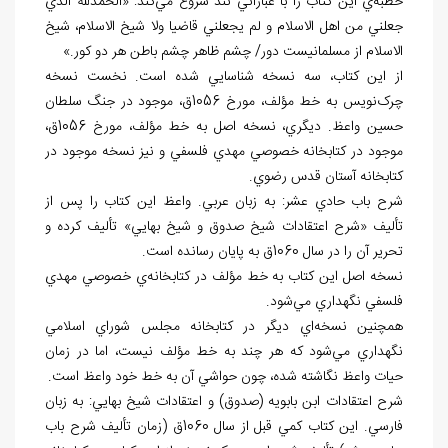
خطبه
ي اين كتاب را با عباراتي تند شروع مي
كند: «الحمدلله الذي
جعلني من اهل الاسلام و لم يجعلني قاضيا ولا شيخ الاسلام، شيخ
الاسلام از مسلمانيست دور/ چشم ظاهر چشم باطن هر دو كور.»
از اين کتاب، سه نسخه شناسايي شده است. نخست نسخه
چرک
نويس به خط مؤلف، مورخ 1056ق، موجود در جنگ سلطان
حسين واعظ. ديگري، نسخه اصل به خط مؤلف، مورخ 1056ق،
موجود در کتابخانه خصوصي مهدي فلسفي و نيز نسخه موجود در
کتابخانه آستان قدس رضوي.
شرح باب حادي عشر: به زبان عربي. واعظ اين کتاب را پس از
تأليف «شرح اعتقادات شيخ صدوق و شيخ بهايي» تأليف کرده و
تحرير آن را در سال 1060ق به پايان رسانده است.
نسخه اصل اين کتاب به خط مؤلف در کتابخانه
ي خصوصي مهدي
فلسفي نگهداري مي
شود.
همچنين نسخه
اي ديگر در کتابخانه مجلس شوراي اسلامي
نگهداري مي
شود که هر چند به خط مؤلف نيست، اما در زمان
حيات واعظ نگاشته شده، چون حواشي آن به خط خود واعظ است.
شرح اعتقادات ابن بابويه (صدوق) و اعتقادات شيخ بهايي: به زبان
فارسي. اين کتاب کمي قبل از سال 1060ق (زمان تأليف شرح باب