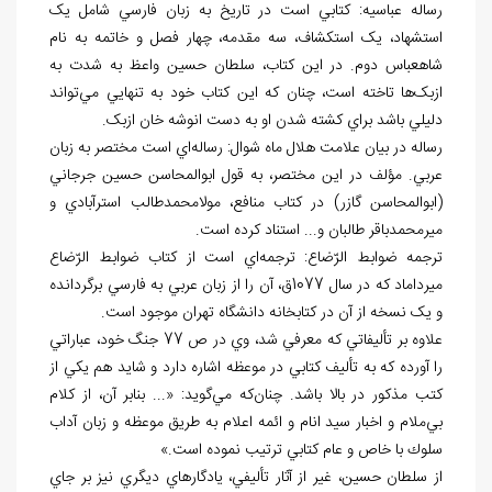
رساله عباسيه: کتابي است در تاريخ به زبان فارسي شامل يک
استشهاد، يک استکشاف، سه مقدمه، چهار فصل و خاتمه به نام
شاه‏عباس دوم. در اين کتاب، سلطان حسين واعظ به شدت به
ازبک
ها تاخته است، چنان که اين کتاب خود به تنهايي مي
تواند
دليلي باشد براي کشته شدن او به دست انوشه خان ازبک.
رساله در بيان علامت هلال ماه شوال: رساله
اي است مختصر به زبان
عربي. مؤلف در اين مختصر، به قول ابوالمحاسن حسين جرجاني
(ابوالمحاسن گازر) در کتاب منافع، مولامحمدطالب استرآبادي و
ميرمحمدباقر طالبان و... استناد کرده است.
ترجمه ضوابط الرّضاع: ترجمه
اي است از کتاب ضوابط الرّضاع
ميرداماد که در سال 1077ق، آن را از زبان عربي به فارسي برگردانده
و يک نسخه از آن در کتابخانه دانشگاه تهران موجود است.
علاوه بر تأليفاتي كه معرفي شد، وي در ص 77 جنگ خود، عباراتي
را آورده كه به تأليف كتابي در موعظه اشاره دارد و شايد هم يكي از
كتب مذكور در بالا باشد. چنان
كه مي
گويد: «... بنابر آن، از كلام
بي
ملام و اخبار سيد انام و ائمه اعلام به طريق موعظه و زبان آداب
سلوك با خاص و عام كتابي ترتيب نموده است.»
از سلطان حسين، غير از آثار تأليفي، يادگارهاي ديگري نيز بر جاي