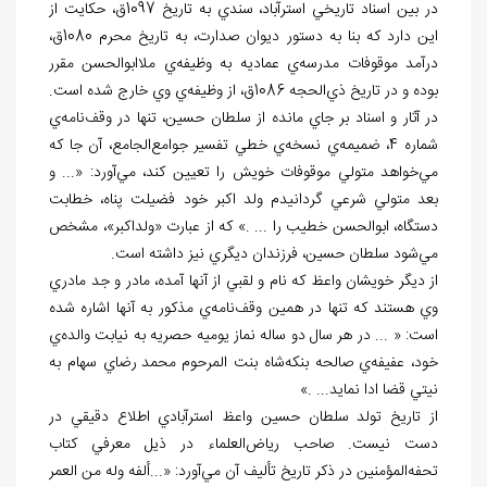
در بين اسناد تاريخي استرآباد، سندي به تاريخ 1097ق، حکايت از
اين دارد که بنا به دستور ديوان صدارت، به تاريخ محرم 1080ق،
درآمد موقوفات مدرسه
ي عماديه به وظيفه
ي ملاابوالحسن مقرر
بوده و در تاريخ ذي
الحجه 1086ق، از وظيفه
ي وي خارج شده است.
در آثار و اسناد بر جاي مانده از سلطان حسين، تنها در وقف
نامه
ي
شماره 4، ضميمه
ي نسخه
ي خطي تفسير جوامع
الجامع، آن
جا كه
مي
خواهد متولي موقوفات خويش را تعيين كند، مي
آورد: «... و
بعد متولي شرعي گردانيدم ولد اكبر خود فضيلت پناه، خطابت
دستگاه، ابوالحسن خطيب را ... .» که از عبارت «ولداكبر»، مشخص
مي
شود سلطان حسين، فرزندان ديگري نيز داشته است.
از ديگر خويشان واعظ كه نام و لقبي از آن‏ها آمده، مادر و جد مادري
وي هستند كه تنها در همين وقف
نامه
ي مذكور به آن‏ها اشاره شده
است: « ... در هر سال دو ساله نماز يوميه حصريه به نيابت والده
ي
خود، عفيفه
ي صالحه بنكه
شاه بنت
المرحوم محمد رضاي سهام به
نيتي قضا ادا نمايد... .»
از تاريخ تولد سلطان حسين واعظ استرآبادي اطلاع دقيقي در
دست نيست. صاحب رياض
العلماء در ذيل معرفي كتاب
تحفه
المؤمنين در ذكر تاريخ تأليف آن مي
آورد: «...ألفه وله من العمر