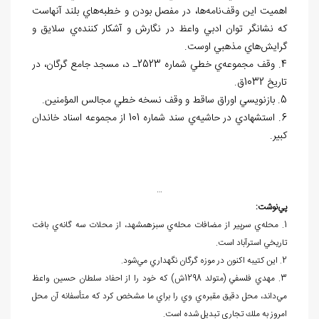
اهميت اين وقف
نامه
ها، در مفصل بودن و خطبه
هاي بلند آن‏هاست
كه نشانگر توان ادبي واعظ در نگارش و آشكار كننده
ي سلايق و
گرايش
هاي مذهبي اوست.
4. وقف مجموعه
ي خطي شماره 2523ـ د، مسجد جامع گرگان، در
تاريخ 1032ق.
5. بازنويسي اوراق ساقط و وقف نسخه خطي مجالس
المؤمنين.
6. استشهادي در حاشيه
ي سند شماره 101 از مجموعه اسناد خاندان
كبير.
…
پي
نوشت:
1. محله
ي سرپير از مضافات محله
ي سبزه‏مشهد، از محلات سه گانه
ي بافت
تاريخي استرآباد است.
2. اين کتيبه اکنون در موزه گرگان نگهداري مي
شود.
3. مهدي فلسفي (متولد 1298ش) كه خود را از احفاد سلطان حسين واعظ
مي
داند، محل دقيق مقبره
ي وي را براي ما مشخص كرد كه متأسفانه آن محل
امروز به ملك تجاري تبديل شده است.