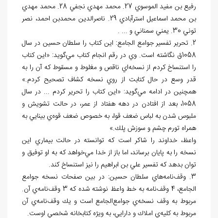
رفيع بن مفيد الموسوي 27. محمد مهدي نجفي 28. محمد مهدي
بن محمد اسماعيل استرآبادي 29. ناصرالدين محمدبن احمد، نصر
توني 30. يمني سمناني و ... .
2. تحرير تفسير جوامع الجامع: اين كتاب را سلطان حسين در سال
1058ق نگاشته است. وي در رقم انجام كتاب مي
گويد: «اين كتاب
را استنساخ كردم از نسخه
اي ناقص و مغلوط و مسقوط كه آن را به
قدر وسع در حال كتابت از روي نسخه كشاف تصحيح كردم.»
همچنين در ادامه مي
گويد: «اين كتاب را تحرير كردم ... در سال
1058، بعد از افتادن در دهه هفتاد از عمر، در حالت تشويش و
ملبوس شدن به لباس ضعف قوا، به خصوص ضعف قوه
ي بينايي به
همراه تورم چشم و سوزش پلك.»
واعظ، خداوند را شاكر است كه توانسته در حالت بيماري اين
نسخه را به پايان برساند، اما باز از خدا مي
خواهد كه به او توفيق و
توان بدهد كه تفسير علي بن ابراهيم را نيز استنساخ كند.
3. وقف
نامه
هاي سلطان حسين: در بين صفحات نسخه جوامع
الجامع، 4 وقف
نامه به خط واعظ نوشته شده كه 3 وقف
نامه
ي آن.
مربوط به وقف نسخه
ي جوامع
الجامع است و يك وقف
نامه
ي آن
مربوط به كليه
ي املاك و دارايي، به ويژه كتابخانه شخصي اوست.