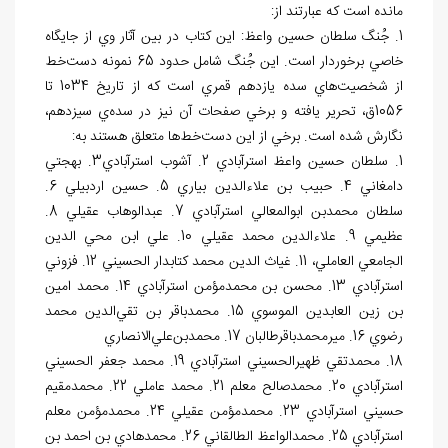
مانده است كه عبارتند از:
1. جُنگ سلطان حسين واعظ: اين كتاب در بين آثار وي از جايگاه
خاصي برخوردار است. اين جُنگ شامل حدود 65 نمونه دست
خط
از شخصيت
هاي سده يازدهم قمري است كه از تاريخ 1034 تا
1056ق، تحرير يافته و برخي صفحات آن نيز در سده
ي سيزدهم،
نگارش شده است. برخي از اين دست
خط
ها متعلق هستند به:
1. سلطان­ حسين واعظ استرآبادي 2. آشوب استرآبادي3. بهجتي
دامغاني 4. حبيب بن علاءالدين بياري 5. حسين اردبيلي 6.
سلطان محمدبن ابوالمعالي استرآبادي 7. عبدالوهاب عقيلي 8.
عظيمي 9. علاءالدين محمد عقيلي 10. علي ابن محي الدين
الجامعي العاملي، 11. غياث الدين محمد كتابدار الحسيني 12. فزوني
استرآبادي 13. محسن بن محمدمؤمن استرآبادي 14. محمد امين
بن زين العابدين الموسوي 15. محمدباقر بن تقي
الدين محمد
رضوي 16. ميرمحمدباقرطالبان 17. محمدبن
علي
الانصاري
18. محمدتقي ظهيرالحسيني استرآبادي 19. محمد جعفر الحسيني
استرآبادي 20. محمدصالح معلم 21. محمد عاملي 22. محمدمقيم
حسيني استرآبادي 23. محمدمؤمن عقيلي 24. محمدمؤمن معلم
استرآبادي 25. محمدالواعظ الطالقاني 26. محمدهادي بن احمد بن