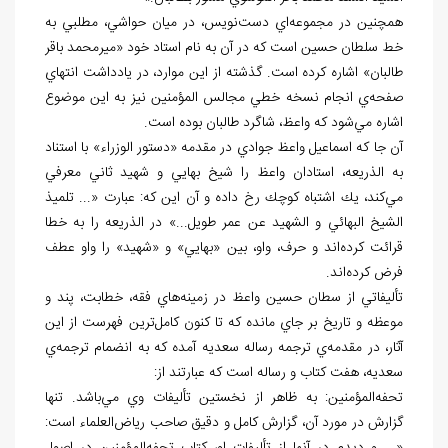
همچنين در مجموعه
اي دست
نويس، در ميان حواشي، مطلبي به
خط سلطان حسين است كه در آن به نام استاد خود «ميرمحمد باقر
طالبان» اشاره كرده است. گذشته از اين
موارد، در يادداشت انتهاي
صفحه
ي انجام نسخه خطي مجالس المؤمنين نيز به اين موضوع
اشاره مي
شود كه واعظ، شاگرد طالبان بوده است.
آن
جا كه اسماعيل واعظ جوادي در مقدمه «دستور الوزراء» با استناد
به الذريعه، استادان واعظ را شيخ بهايي و شهيد ثاني معرفي
مي
كند، يك اشتباه كوچك رخ داده و آن اين
كه: عبارت «... تلميذ
الشيخ البهائي و الشهيد عن عمر طويل...» در الذريعه را به خطا
قرائت كرده
اند و حرف، واو، بين «بهايي» و «شهيد» را واو عطف
فرض كرده
اند.
تأليفاتي از سطان حسين واعظ در زمينه
هاي فقه
، خطابت، پند و
موعظه و تاريخ بر جاي مانده كه تا كنون كامل
ترين فهرست از اين
آثار، در مقدمه
ي ترجمه رساله سعديه آمده كه به انضمام ترجمه
ي
سعديه، هفت كتاب و رساله است که عبارتند از:
تحفه
المؤمنين: به ظاهر از نخستين تأليفات وي مي
باشد. تنها
گزارش در مورد آن، گزارش كامل و دقيق صاحب رياض
العلماء است: