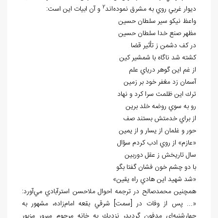
2
ديوار غربي روي به مشرق نموده
اند
و آن ابيات اين است:
واعظ نيكو سير سلطان حسين
مظهر صنع خدا سلطان حسين
در كف دشمن ز تأثير قضا
كشته شد ناگاه با شمشير كين
از غم اين گوهر درياي علم
آسمان زد مغفر خود بر زمين
ترك اين ظلمت سرا كرد و نهاد
رو به سوي روضه خلد برين
از براي خدمتش بستند صف
حور و غلمان از يسار و از يمين
«عازم» از روي ادب كردم سؤال
سال تاريخش ز عقل دوربين
با دو چشم خون فشان گفتا بگو
«شد شهيد اين هادي راه يقين»
همچنين محمدصالح در ترجمه احوال ملاحسن استرآبادي مي
آورد:
«... پس از وفات در [سمت] شرقي بقعه امام
زاده، مشهور به
چهارشنبه
اي مدفون گرديد، نزديك به خانه مرحوم مبرور مزبور