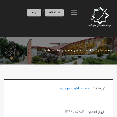
/
ثبت نام
ورود
صفحه اصلی
مقاله ها
سلطان حسين واعظ استرآبادی
نویسنده:
محمود اخوان مهدوی
تاریخ انتشار:
1398/05/03