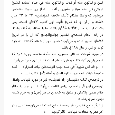
اثنان و ثلاثون سنه أو ثلاث و ثلاثون سنه في حياه استاده الشيخ
البهائي في سنه سبع و عشرين و ألف ... .» از اين عبارت مشخص
مي
شود كه واعظ هنگام تأليف «تحفه المؤمنين»، 32 يا 33 سال
داشته و از آن جا كه تاريخ تأليف اين كتاب، 1027ق است، پس
ولادت او بايد سال 994 يا 995ق باشد، اما با استناد به گفته واعظ،
در رقم انجام نسخه
ي تفسير جوامع
الجامع كه آن را در تاريخ
1058ق تحرير كرده و مي
گويد: «سن من از هفتاد گذشته...»، بايد
تولد او قبل از سال 988ق باشد.
در مورد شهادت سلطان حسين، سه مأخذ متقدم وجود دارد كه
قديمي
ترين آن‏ها، كتاب رياض
العلماء است كه در اين مورد مي
آورد :
«... و قد قتل شهيداً في سنه نهب انوشه
خان لبلاد استرآباد ... قتله
مذبوحاً هؤلاء الملاعين عداوة للحق و أهله لأجل تشيعه ... .»
در ترجمه
ي كتاب «شهيدان راه فضيلت» نيز در مورد شهادت واعظ،
ترجمه
ي اين قول صاحب رياض
العلماء مي
آيد: «... و او را به خاطر
مقام علمي والايش و عشق به خاندان پيامبر (ص) و به جرم شيعه
بودن، سر بريدند.»
از ديگر منابع قديمي، قول محمدصالح است كه مي
نويسد: «... و در
آخر عمر به سعادت شهادت فائز گرديد ... .»