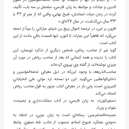
«... و ديدم در آن‏ها از تأليفات او، كتاب تحفه
المؤمنين در اصول
الدين و عبادات و مواعظ به زبان فارسي، مشتمل بر سه باب، تأليف
كرده در زمان حيات استادش، شيخ بهايي، وقتي كه از عمر او 32 يا
33 سال مي
گذشت، در سال 1027ق.»
افزون بر اين، در ترجمه احوال ربيع بن خيثم، عباراتي را عيناً از تحفه
مي
آورد كه ظاهراً اين عبارات تا كنون، تنها قسمت باقي مانده از اين
كتاب است.
گويا غير از صاحب رياض، شخص ديگري از تذكره نويسان، اين
كتاب را نديده و همه كساني كه بعد از صاحب رياض در مورد آن
چيزي نوشته
اند، از گفته وي پيروي كرده
اند.
صاحب
الذريعه، با وجود اين
كه در ذيل معرفي تحفه
المؤمنين و
ذخايرالواعظين مي
گويد: اين دو نسخه نزد مولي علي الخياباني
التبريزي است، ولي باز در معرفي كتاب مزبور به قول صاحب رياض
استناد مي
كند.
دستورالوزراء: به زبان فارسي، در آداب مملكت
داري و نصيحت
ملوك و وزراء.
نصيحه
المتشرعين: رساله
اي است به زبان عربي، در انتقاد به
نحوه
ي عملكرد شيوخ اسلام، منسوب از جانب شاه صفوي. واعظ