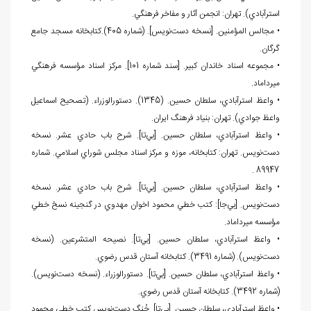
استرآبادي). تهران: انجمن آثار و مفاخر فرهنگي.
• مجالس المؤمنين. [نسخه دست
نويس]. (شماره 405).كتابخانه مسجد جامع
گرگان.
• مجموعه اسناد خاندان كبير. [سند شماره 101]. مركز اسناد مؤسسه فرهنگي
ميرداماد.
• واعظ استرآبادي، سلطان حسين. (1345). دستورالوزراء. (تصحيح اسماعيل
واعظ جوادي). تهران: بنياد فرهنگ ايران.
• واعظ استرآبادي، سلطان حسين. [بي
تا]. شرح باب حادي عشر. نسخه
دست
نويس. تهران: كتابخانه، موزه و مركز اسناد مجلس شوراي اسلامي. شماره
89947 .
• واعظ استرآبادي، سلطان حسين. [بي
تا]. شرح باب حادي عشر. نسخه
دست
نويس. [بي
جا]: كتب خطي محمود اخوان مهدوي در گنجينه نسخ خطي
مؤسسه ميرداماد.
• واعظ استرآبادي، سلطان حسين. [بي
تا]. نصيحه المتشرعين. (نسخه
دست
نويس). (شماره 3491). كتابخانه آستان قدس رضوي.
• واعظ استرآبادي، سلطان حسين. [بي
تا]. دستورالوزراء. (نسخه دست
نويس).
(شماره 3492). كتابخانه آستان قدس رضوي.
• واعظ استرآبادي، سلطان حسين. [بي
تا]. جُنگ دست
نويس.كتب خطي محمود