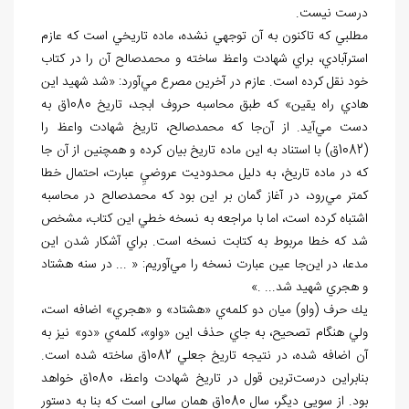
درست نيست.
مطلبي كه تاكنون به آن توجهي نشده، ماده تاريخي است كه عازم
استرآبادي، براي شهادت واعظ ساخته و محمدصالح آن را در كتاب
خود نقل كرده است. عازم در آخرين مصرع مي
آورد: «شد شهيد اين
هادي راه يقين» كه طبق محاسبه حروف ابجد، تاريخ 1080ق به
دست مي
آيد. از آن
جا كه محمدصالح، تاريخ شهادت واعظ را
(1082ق) با استناد به اين ماده تاريخ بيان كرده و همچنين از آن جا
كه در ماده تاريخ، به دليل محدوديت عروضيِ عبارت، احتمال خطا
كمتر مي
رود، در آغاز گمان بر اين بود كه محمدصالح در محاسبه
اشتباه كرده است، اما با مراجعه به نسخه خطي اين كتاب، مشخص
شد كه خطا مربوط به كتابت نسخه است. براي آشكار شدن اين
مدعا، در اين
جا عين عبارت نسخه را مي
آوريم: « ... در سنه هشتاد
و هجري شهيد شد... .»
يك حرف (واو) ميان دو كلمه
ي «هشتاد» و «هجري» اضافه است،
ولي هنگام تصحيح، به جاي حذف اين «واو»، كلمه
ي «دو» نيز به
آن اضافه شده، در نتيجه تاريخ جعلي 1082ق ساخته شده است.
بنابراين درست
ترين قول در تاريخ شهادت واعظ، 1080ق خواهد
بود. از سويي ديگر، سال 1080ق همان سالي است كه بنا به دستور