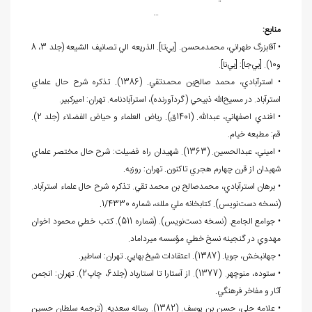
…
منابع:
• آقابزرگ طهراني، محمدمحسن. [بي
تا]. الذريعه الي تصانيف الشيعه (جلد 3، 8
و10). [بي
جا]: [بي
نا].
• استرآبادي، محمد صالح
بن محمدتقي. (1386). تذكره شرح حال علماي
استرآباد. در مسيح
الله ذبيحي (گردآورنده)، استرآبادنامه. تهران: اميركبير.
• افندي اصفهاني، عبدالله. (1401ق). رياض العلماء و حياض الفضلاء (جلد 2).
قم: مطبعه خيام.
• اميني، عبدالحسين. (1363). شهيدان راه فضيلت: شرح حال مختصر علماي
شهيدان از قرن چهارم هجري تاكنون. تهران: روزبه.
• برهان استرآبادي، محمدصالح بن محمد تقي. تذكره شرح حال علماء استرآباد.
(نسخه دست
نويس). كتابخانه ملي ملك، شماره 1/4330.
• جوامع الجامع. (نسخه دست
نويس). (شماره 511). كتب خطي محمود اخوان
مهدوي در گنجينه نسخ خطي مؤسسه ميرداماد.
• جهانبخش، جويا. (1387). اعتقادات شيخ بهايي. تهران: اساطير.
• ستوده، منوچهر. (1377). از آستارا تا استارباد (جلد6، چاپ2). تهران: انجمن
آثار و مفاخر فرهنگي.
• علامه حلي، حسن بن يوسف. (1382). رساله سعديه. (ترجمه سلطان حسين