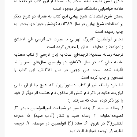
حادي عشر) تأليف شده است. يک نسخه از اين کتاب در کتابخانه
علامه طباطبايي دانشگاه شيراز موجود است.
بخش شرح اعتقادات شيخ بهايي اين كتاب به همراه دو شرح ديگر
بر اعتقادات شيخ بهايي در سال 1387 به کوشش جويا جهانبخش به
چاپ رسيده است.
ذخاير الواعظين: آقابزرگ تهراني با عبارت «...فارسي في الاخلاق
والمواعظ والمعارف ...» آن را معرفي كرده است.
ترجمه رساله سعديه: ترجمه
اي است به زبان فارسي از کتاب سعديه
علامه حلي که در سال 1077ق، در واپسين سال
هاي عمر واعظ
تأليف شده است. علي اوجبي در سال 1382ش، اين کتاب را
تصحيح و چاپ کرده است.
اما خود واعظ، غير از كتاب دستورالوزراء كه هيچ جا از آن نامي
نياورده، علاوه بر ذكر نام شش اثر مذكور، نام هشت اثر ديگر از خود
را نيز ذكر كرده است كه عبارتند از:
1. رساله عباسيه. 2. زبده السير در شجاعت اميرالمؤمنين حيدر. 3.
نصيحه
الملوك. 4. رساله صيد و شكار (آداب صيد). 5. معرفه
الثقلين(؟) در تاريخ. 6. سناد (؟) الواعظين در موعظه. 7. ترجمه
نفليه، 8. ترجمه ضوابط الرضاعيه.