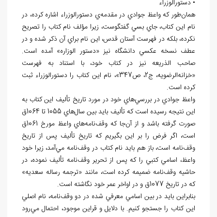
• دستورالوزراء
همان
طور كه واعظ جوادي در مقدمه
ي دستورالوزراء اشاره کرده، در
نام اين كتاب، جاي بسي گفتگوست، زيرا مؤلف نام كتاب را تصريح
نكرده، بلكه در فهرست آستان قدس، اين نام براي آن ذكر شده و در
عطف نسخه عكسي دانشگاه نيز «دستور الوزاره» آمده است.
صاحب الذريعه نيز در كتاب خود، با استناد به فهرست
«خزانه
الرضويه، ج2، ص347»، نام اين كتاب را دستورالوزراء ثبت
کرده است.
واعظ جوادي در بررسي
هاي خود در مورد تاريخ تأليف اين كتاب به
اين نتيجه رسيده است كه تأليف بايد بين سال
هاي 1055 تا 1064ق
صورت گرفته باشد و از آن
جا كه وقف
نامه
هاي واعظ مورخ 1061ق
است، اگر فرض را بر اين بگيريم كه تاريخ تأليف پس از تاريخ
وقف
نامه است، باز هم بايد نام كتاب در وقف
نامه مي
آمد، زيرا خود
واعظ، اسامي كتبي را كه پس از تحرير وقف
نامه تأليف نموده، در
حاشيه وقف
نامه ضميمه کرده است، مانند «ترجمه رساله سعديه»
كه در تاريخ 1077ق و در اواخر عمر خود نگاشته است.
بنابراين بايد در بين اسامي معرفي شده در دو وقف
نامه، نام اصلي
اين كتاب را جستجو كنيم. با دلايل و قراين موجود، احتمال مي
رود