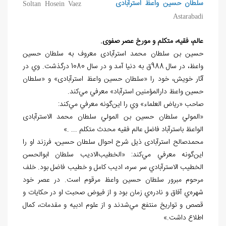
سلطان حسين واعظ استرآبادی
Soltan Hosein Vaez
Astarabadi
عالم، فقيه، متکلم و مورخ عصر صفوی.
حسين بن سلطان محمد استرآبادی معروف به سلطان حسين
واعظ، در سال 988ق به دنيا آمد و در سال 1080 درگذشت. وي در
آثار خويش، خود را «سلطان حسين واعظ استرآبادی» و «سلطان
حسين واعظ دارالمؤمنين استرآباد» معرفي مي
كند.
صاحب «رياض
العلماء» وي را اين
گونه معرفي مي
كند:
«المولي سلطان حسين بن المولي سلطان محمد الاسترآبادی
الواعظ باسترآباد فاضل عالم فقيه محدث متكلم ... .»
محمدصالح استرآبادی ذيل شرح احوال سلطان حسين، فرزند او را
اين
گونه معرفي مي
كند: «الخطيب
الاديب سلطان ابوالحسن
الخطيب الاسترآبادي سر سره، اديب كامل و خطيب فاضل بود. خلف
مرحوم مبرور سلطان حسين واعظ مرقوم است. در عصر خود
شهره
ي آفاق و نادره
ي زمان بود و از فيوض صحبت او در حكايات و
قصص و تواريخ منتفع مي
شدند و از علوم ادبيه و مقدمات، كمال
اطلاع داشت.»