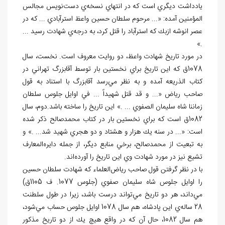
يادداشت ديگري است كه در انتهاي نسخه
ي دست
نويس مجالس
المؤمنين آمده: «... مرحوم سلطان حسين واعظ استرآبادي ... كه در
عصر انوشه ازبك كه استرآباد را قتل كرد، به درجه
ي شهادت رسيد ...
.»
در مورد تاريخ شهادت واعظ، دو روايت معروف است. نخست، سال
1078ق كه اين تاريخ براي نخستين بار توسط آقابزرگ تهراني در
كتاب الذريعه آمده و به نظر مي
رسد آقابزرگ با استناد به قول
صاحب رياض «... و قد قتل شهيداً ... في اوايل جلوس سلطان
زماننا شاه سليمان الصفوي ... .» اين تاريخ را ساخته باشد.دوم، سال
1082ق است كه براي نخستين بار در كتاب محمدصالح ذكر شده
است: «... در سنه يك هزار و هشتاد و دو هجري شهيد شد... .» و
به تبعيت از محمدصالح، برخي منابع ديگر، از جمله دايره
المعارف
تشيع نيز در مورد شهادت وي اين تاريخ را آورده
اند.
با در نظر گرفتن قول صاحب رياض
العلماء كه شهادت سلطان حسين
را اوايل جلوس شاه سليمان صفوي (جلوس 1077. ف 1105ق)
مي
داند، هر دو تاريخ مي
تواند درست باشد، زيرا در طول سلطنت
28 ساله
ي اين پادشاه، هم سال 1078 اوايل جلوس حساب مي
شود،
هم سال 1082، حال آن
كه در واقع هيچ يك از دو تاريخ مذكور