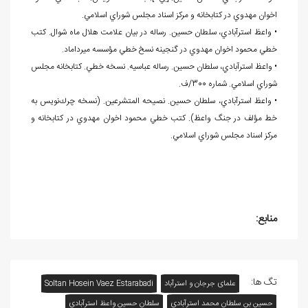
اخوان مهدوي در كتابخانه و مركز اسناد مجلس شوراي اسلامي.
• واعظ استرآبادي، سلطان حسين. رساله در بيان علامت هلال ماه شوال. كتب
خطي محمود اخوان مهدوي در گنجينه نسخ خطي مؤسسه ميرداماد.
• واعظ استرآبادي، سلطان حسين. رساله عباسيه. نسخه خطي. کتابخانه مجلس
شوراي اسلامي. شماره 300/ف.
• واعظ استرآبادي، سلطان حسين. نصيحه المتشرعين. (نسخه چرك
نويس به
خط مؤلف در جنگ واعظ). كتب خطي محمود اخوان مهدوي در كتابخانه و
مركز اسناد مجلس شوراي اسلامي.
منابع:
تگ ها:
علمای جرجان و استرآباد
Soltan Hosein Vaez Estarabadi
حسين بن سلطان محمد استرآبادي
سلطان حسين واعظ استرآبادي