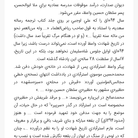
ديوان صدارت، درآمد موقوفات مدرسه عماديه براي ملا ابوالحسن،
پسر سلطان حسين واعظ، مقرر مي
شود.
سال 1094ق را كه علي اوجبي بر روي جلد كتاب ترجمه رساله
سعديه، با استناد به قول صاحب رياض
العلماء «... وله من
العمر نحو
من مائه سنه تقريباً ...» (و او در هنگام مرگ تقريباً صد سال داشت)
در تاريخ شهادت واعظ آورده است، نمي
تواند درست باشد، زيرا سال
1094ق، اوايل جلوس شاه
سليمان نخواهد بود، بلكه در اين تاريخ،
17سال از سلطنت 28 ساله
ي اين پادشاه گذشته است.
پيکر واعظ استرآبادي پس از شهادت، در خانه
ي خودش دفن شد.
محمدحسين موسوي استرآبادي در يادداشت انتهاي نسخه
ي خطي
مجالس
المؤمنين آورده: «قبرش در محله
ي «سبزه­
مشهد» در
حظيره
ي مشهور به حظيره
ي سلطان حسين بوده ... .»
محمدصالح در اين
باره مي
نويسد: «... و مرقد شريفش در حظيره
ي
1
مخصوصه است در استرآباد در گذر «سرپير»
كه در حال حيات، آن
موضع را به جهت مدفن خود تمهيد فرموده است ... و هنوز
(حدود1294ق) آن بقعه مباركه و بناي شريف باقي و برقرار و معروف
است، عازم استرآبادي تاريخ شهادت او را به نظم درآورده ...، چنان
كه در لوحي از سنگ در ايوان آن بقعه نگارش شده است و نصب به