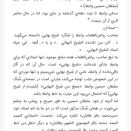
(سلطان حسين واعظ).»
مدفن واعظ تا چند دهه
ي گذشته بر جاي بود، اما در حال حاضر
3
اثري از آن نيست.
• استادان
صاحب رياض
العلماء، واعظ را شاگرد شيخ بهايي دانسته، مي
گويد:
«... كان من تلامذه الشيخ البهائي ...» و يا «...ألفه... في حياه
استاد الشيخ البهايي... .»
به تبع صاحب رياض
العلماء، همه منابع موجود، تنها استادي كه براي
واعظ يادآور شده
اند، «شيخ بهايي» است. حال آن
كه در آثار
باقي
مانده از واعظ، نامي از شيخ بهايي نمي
بينيم و تنها موردي كه
در اين خصوص جلب توجه مي
كند، عبارتي است در نسخه
ي جُنگ
سلطان حسين واعظ: «سمع من شيخ البهايي»: (شنيدم از شيخ
بهايي) كه احتمال مي
رود اين عبارت به خط واعظ باشد.
اما آنچه از خود سلطان حسين به طور صريح و روشن به چشم
مي
خورد، در همان جُنگ مذكور است كه در دو جا به نام استاد خود
«ميرمحمد باقر طالبان» اشاره مي
كند. نخست، «استادي السيد
السند محمد باقر الموسوي الشهير بطالبان» و ديگر «نقل من خط
السيد السند محمد باقر الموسوي مشور بطالبان.»