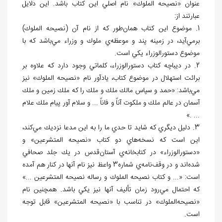
عنوان «نصيحه الملوك» نام اصلي اين كتاب باشد. اين دلايل
عبارتند از:
1. موضوع اين كتاب همان
طور كه از نام آن (نصيحه الملوك)
برمي
آيد، در زمينه پند و موعظه
ي ملوك و وزراء مي
باشد كه با
موضوع دستورالوزراء يكي است.
2. در ديباچه كتاب دستورالوزراء، كلماتي وجود دارد كه علاوه بر
برائت استهلال در موضوع كتاب، يادآور نام «نصيحه الملوك» نيز
مي
باشد: «حمد و سپاس مالك ملك و ملك را كه ملك زمين و ملك
آسمان در عالم ملك و ملكوت آناً و فاناً ... و سلام آور پيام ملك علام
... .»
3. دليل ديگري كه شايد تا حدي ما را به اين مدعا نزديك مي
كند،
اين است كه نسخه
هاي دو كتاب «نصيحه المتشرعين» و
«دستورالوزراء» در كتابخانه
ي آستان
قدس در يك جلد صحافي
شده
اند و در وقف
نامه
ي شماره3 واعظ نيز نام آن‏ها در كنار هم آمده
است: «... و كتاب نصيحه الملوك و رساله نصيحه المتشرعين ...»
كه احتمال مي
رود زمان تأليف آن‏ها نيز يكي باشد. همچنين نام
«نصيحه
الملوك» در تناسب با «نصيحه المتشرعين» قابل توجه
است.