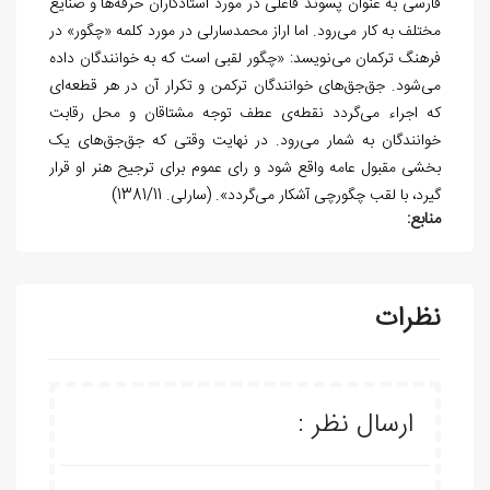
فارسی به عنوان پسوند فاعلی در مورد استادکاران حرفه­‌ها و صنایع
مختلف به کار می‌­رود. اما اراز محمدسارلی در مورد کلمه «چگور» در
فرهنگ ترکمان می‌­نویسد: «چگور لقبی است که به خوانندگان داده
می‌­شود. جق‌­جق‌­های خوانندگان ترکمن و تکرار آن در هر قطعه­‌ای
که اجراء می­‌گردد نقطه­‌ی عطف توجه مشتاقان و محل رقابت
خوانندگان به شمار می­‌رود. در نهایت وقتی که جق­‌جق­‌های یک
بخشی مقبول عامه واقع شود و رای عموم برای ترجیح هنر او قرار
گیرد، با لقب چگورچی آشکار می­‌گردد». (سارلی. 1381/11)
منابع:
نظرات
ارسال نظر :