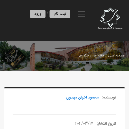
/
ثبت نام
ورود
صفحه اصلی
مقاله ها
چگورچی
نویسنده:
محمود اخوان مهدوی
تاریخ انتشار:
1404/03/17