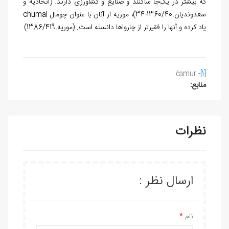
که بیشتر در یک­‌جا ساکنند و صنایع و کشاورزی دارند. (اتحادیه و
سعدوندیان.1360/40-34)، موریه از آنان با عنوان چومال
chumal
یاد کرده و آن­ها را فقیرتر از چارواها دانسته است. (موریه.1386/419)
ĉamur
-
[1]
منابع:
نظرات
ارسال نظر :
نام