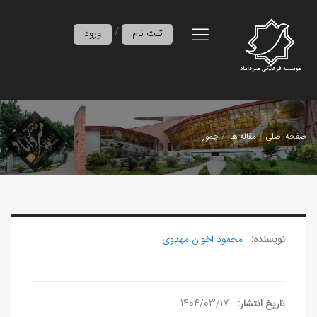
/
ثبت نام
ورود
صفحه اصلی
مقاله ها
چمور
نویسنده:
محمود اخوان مهدوی
تاریخ انتشار:
1404/03/17