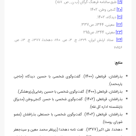
[19]
طبق سالنامه فرهنگ گرگان (ب.ن., ص. ۱۵۷)
[20]
گنجی وطن، 1402
[21]
دیدگاه، 1402.
[22]
معینی، 1344، ص337.
[23]
معینی، 1344، ص295
[24]
ستاد ارتش ایران، ۱۳۲۹، ج. ۳، ص. ۲۸۰؛ دهخدا، ۱۳۷۷، ج. ۱۳، ص.
۲۰۶۵۶
منابع:
بذرافشان، قربانعلی (1400). گفت‌وگوی شخصی با حسین دیدگاه (حاجی
یارمحمد).
بذرافشان، قربانعلی (1400). گفت‌وگوی شخصی با حسین رضایی(پژوهشگر).
بذرافشان، قربانعلی (1402). گفت‌وگوی شخصی با حسن گنجی‌وطن (مدیرکل
بازنشسته اداره کل غله).
بذرافشان، قربانعلی (1402). گفت‌وگوی شخصی با حسنعلی بذرافشان (عضو
شورای روستا).
دهخدا، علی اکبر.(1377). لغت نامه دهخدا (زیرنظر محمد معین و سیدجعفر