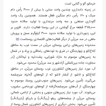
خرمالو، آلو و گلابی است.
در زمینه دامداری، چندین واحد سنتی با بیش از ۳۰۰۰ رأس دام
سبک و ۱۶۰ رأس دام سنگین فعال هستند. همچنین یک واحد
گاوداری صنعتی و سه واحد مرغداری با تولید سالانه حدود
۳۷۵٬۰۰۰ قطعه مرغ گوشتی در این روستا فعالیت دارند. افزون بر
این، زنبورداری با تولید سالانه حدود ۳۰۰۰ کیلوگرم عسل و پرورش
ماهی در سد مرزبُن از دیگر فعالیت‌های اقتصادی روستاست.
[14]
محدوده زمین‌های زراعی روستای مرزبُن در سمت غرب به مناطق
کلاغ‌کلو و چهارجنگل، در شرق به توت‌های رضاقلی و یِرتا، و در شمال
به زمین‌های موسوم به مازاد شورایی، پشت‌تپه و تپه‌کلان (در
مجاورت جاده بین‌المللی آزادشهر و سد مرزبُن) محدود می‌شود.
آب مورد نیاز زمین‌های کشاورزی غرب روستای مرزبُن، در مناطق
کلاغ‌کلو و لاشو، از آبشار لاشو که از کوه‌های گَه‌تپاه سرچشمه
می‌گیرد، تأمین می‌شود. زمین‌های جنوب‌غربی روستا، موسوم به
چهارجنگل، از آب‌های سرچشمه‌گرفته از کوه‌های نورحاجی مشروب
می‌شوند. آب مورد نیاز زمین‌های جنوبی و بخشی از اراضی شمالی
روستای مرزبُن از چشمه‌های ریقو (ریگ‌آب) و باریکو (باریک‌آب)
تأمین می‌شود. بخش دیگری از زمین‌های کشاورزی شمال روستا از