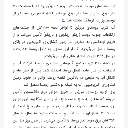
این ساختمان مربوط به دبستان نوبنیاد مرزبُن بود که با مساحت ۵۰
متر مربع اعیان و ۲۵۰ متر مربع عرصه و با هزینه تقریبی ۴۰٬۰۰۰ ریال
توسط وزارت فرهنگ ساخته شد.
[19]
آب شرب روستای مرزبُن تا اواخر دهه ۱۳۸۰ش از چشمه‌های
ارتفاعات جنوب روستا (ریقو، ریقچی و باریکو) تأمین می‌شد و از
طریق لوله‌کشی به مخزنی در زمین کشاورزی اکبریحیی در بالای
روستا منتقل می‌گردید. آب از این مخزن به داخل روستا هدایت و
در سال ۱۳۴۸ش در اختیار اهالی قرار می‌گرفت.
در دهه ۱۳۹۰ش، مجتمع آب‌رسانی جدیدی توسط شرکت آب و
فاضلاب در کنار جاده شمال روستا احداث شد. پس از حفر چاه و
انتقال آب به منبعی در بالاترین نقطه روستا، واقع در جنوب زمین
کشاورزی اکبریحییی، آب به شبکه لوله‌کشی روستا متصل شد.
برق اولیه روستای مرزبُن از طریق موتور برق بلاکستون تأمین
می‌شد که متعلق به حاج احمد، حاج باقر و سایر شرکا بود. این موتور
برق توسط استاد غلامرضا جغتایی، پدر خانم سلیمان حاج احمد، از
ساعت ۵ بعدازظهر تا ۱۰ شب و به مدت حدود ۱۰ سال، تا سال
۱۳۵۶ش برق مورد نیاز روستا را تأمین می‌کرد. در طول روز نیز این
موتور برق برای چرخاندن آسیاب گندم روستا استفاده می‌شد.
[20]