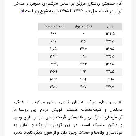
آمار جمعیتی روستای مرزبُن بر اساس سرشماری نفوس و مسکن
ایران در فاصله سال‌های ۱۳۳۵ تا ۱۳۹۵ ش به شرح زیر است:
[11]
سال
تعداد خانوار
تعداد جمعیت
469
*
1335
827
146
1345
1105
235
1355
1442
280
1365
1539
333
1375
1469
391
1385
1531
454
1390
1480
487
1395
اهالی روستای مرزبُن به زبان فارسی سخن می‌گویند و همگی
مسلمان و شیعه‌مذهب هستند. گویش مردم این روستا با
گویش‌های استرآبادی و فندرسکی قرابت زیادی دارد و دارای وجوه
و واژگان مشترک است. در این گویش، از یک‌سو تمایل به
کوتاه‌سازی واژه‌ها و جملات وجود دارد و از سوی دیگر، کاربرد کسره