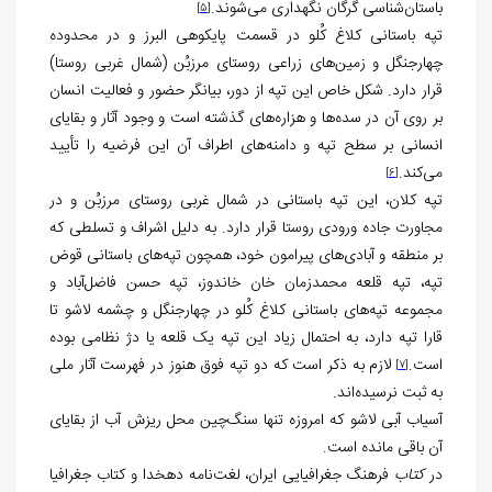
باستان‌شناسی گرگان نگهداری می‌شوند.
[5]
تپه باستانی کلاغ کُلو در قسمت پایکوهی البرز و در محدوده
چهارجنگل و زمین‌های زراعی روستای مرزبُن (شمال غربی روستا)
قرار دارد. شکل خاص این تپه از دور، بیانگر حضور و فعالیت انسان
بر روی آن در سده‌ها و هزاره‌های گذشته است و وجود آثار و بقایای
انسانی بر سطح تپه و دامنه‌های اطراف آن این فرضیه را تأیید
می‌کند.
[6]
تپه کلان، این تپه باستانی در شمال غربی روستای مرزبُن و در
مجاورت جاده ورودی روستا قرار دارد. به دلیل اشراف و تسلطی که
بر منطقه و آبادی‌های پیرامون خود، همچون تپه‌های باستانی قوض
تپه، تپه قلعه محمدزمان خان خاندوز، تپه حسن فاضل‌آباد و
مجموعه تپه‌های باستانی کلاغ کُلو در چهارجنگل و چشمه لاشو تا
قارا تپه دارد، به احتمال زیاد این تپه یک قلعه یا دژ نظامی بوده
است.
لازم به ذکر است که دو تپه فوق هنوز در فهرست آثار ملی
[7]
به ثبت نرسیده‌اند.
آسیاب آبی لاشو که امروزه تنها سنگ‌چین محل ریزش آب از بقایای
آن باقی مانده است.
در
کتاب
فرهنگ جغرافیایی ایران، لغت‌نامه دهخدا و کتاب جغرافیا