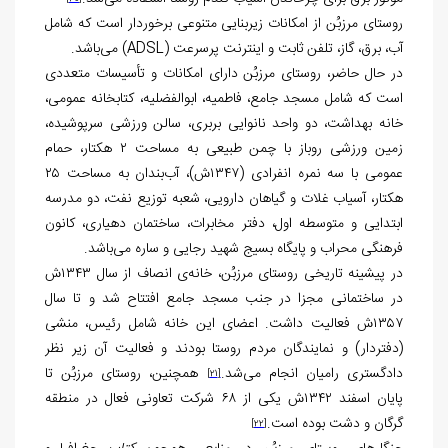
روستای مرزبُن از امکانات زیربنایی متنوعی برخوردار است که شامل
آب، برق، گاز، تلفن ثابت و اینترنت پرسرعت (ADSL) می‌باشد.
در حال حاضر، روستای مرزبُن دارای امکانات و تأسیسات متعددی
است که شامل مسجد جامع، فاطمیه، ابوالفضلیه، کتابخانه عمومی،
خانه بهداشت، دو واحد نانوایی بربری، سالن ورزشی سرپوشیده،
زمین ورزشی روباز با چمن طبیعی به مساحت ۲ هکتار، حمام
عمومی با سه نمره انفرادی (۱۳۴۷ش)، آب‌بندان به مساحت ۲۵
هکتار، آسیاب غلات و گیاهان دارویی، شعبه توزیع نفت، دو مدرسه
ابتدایی و متوسطه اول، دفتر مخابرات، ساختمان دهیاری، کانون
فرهنگی محراب و پایگاه بسیج شهید رجایی و ساره می‌باشد.
در پیشینه تاریخی روستای مرزبُن، خانه‌ی انصاف از سال ۱۳۴۳ش
در ساختمانی مجزا در جنب مسجد جامع افتتاح شد و تا سال
۱۳۵۷ش فعالیت داشت. اعضای این خانه شامل رئیس، منشی
(دفتردار) و نمایندگان مردم روستا بودند و فعالیت آن زیر نظر
دادگستری رامیان انجام می‌شد.
همچنین، روستای مرزبُن تا
[21]
پایان اسفند ۱۳۴۲ش یکی از ۶۸ شرکت تعاونی فعال در منطقه
گرگان و دشت بوده است.
[22]