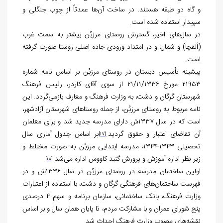
و گاه دو طبقه هستند. در ساخت آن‌ها عمدتاً از چوب جنگلی و
سپیدار استفاده شده است.
در سال‌های اخیر، گسترش روستای مرزبُن بیشتر به سمت غرب
(اَلقچا) و شمال، و در امتداد ورودی جاده اصلی روستا صورت گرفته
است.
پیشینه تأسیس دبستان در روستای مرزبُن بر اساس نامه شماره
۲۱۹۵۳ مورخ ۲۱/۱۱/۱۳۳۶ از سوی آقای کاردر، رئیس فرهنگ
شهرستان گرگان و دشت، به وزارت فرهنگ و معارف بازمی‌گردد. این
نامه مربوط به روستای مرزبُن، از جمله روستاهای شهرستان آزادشهر،
است که در سال ۱۳۳۷ش دارای مدرسه جدید شد و برای معلمان
آن تقاضای اعتبار و حقوق گردید.
بر اساس جدول آماری سال
[17]
تحصیلی ۱۳۴۳-۱۳۴۴، مدرسه ابتدایی مرزبُن به صورت مختلط و
زیر نظر اداره آموزش و پرورش گنبد کاووس اداره می‌شد.
[18]
اولین ساختمان مدرسه در روستای مرزبُن در سال ۱۳۳۶ش و در
فهرست ساختمان‌های فرهنگی گرگان و دشت، با استفاده از اعتبارات
وزارت فرهنگ، بانک ساختمانی، سازمان برنامه و سهم ۴ درصدی
پنج شورای عمران و با مشارکت مردم، تا پایان همان سال و بر اساس
نقشه‌های مصوب وزارت فرهنگ احداث شد.