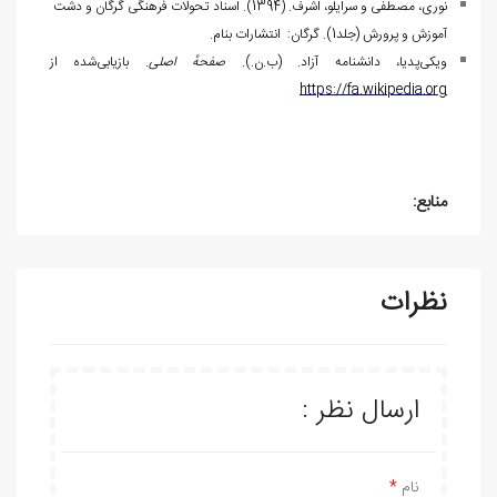
نوری، مصطفی و سرایلو، اشرف. (1394). اسناد تحولات فرهنگی گرگان و دشت
آموزش و پرورش (جلد1). گرگان: انتشارات بنام.
ویکی‌پدیا، دانشنامه آزاد. (ب.ن.).
صفحهٔ اصلی
. بازیابی‌شده از
https://fa.wikipedia.org
منابع:
نظرات
ارسال نظر :
نام