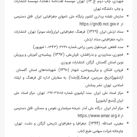
شهیدی، چاپ دوم، ج.13). تهران: موسسه لغت‌نامه دهخدا، موسسه انتشارات
و چاپ دانشگاه تهران
.
سازمان نقشه برداری کشور، پایگاه ملی نام‏های جغرافیایی ایران. قابل دسترسی
از:
https://gndb.ncc.gov.ir
ستاد ارتش ایران. (1329). فرهنگ جغرافیایی ایران(جلد سوم). تهران: انتشارات
دایره جغرافیایی ستاد ارتش.
سند قطعی غیرمنقول زمین زراعی شماره ۳۲۳۰. (۱۳۴۳، ۱ شهریور).
فجوری، ستاربردی و بذرافشان، قربان‌علی. (1397). پیشینه‌ی آموزش و پرورش
نوین استان گلستان. گرگان: انتشارات نوروزی.
فروتن، اشکان و بیکی‌بروجنی، شهناز. (1390). شهرنامه‌های استان گلستان .
آزادشهر(تاریخ، سرزمین، فرهنگ)(جلد1). به سفارش اداره کل فرهنگ و ارشاد
اسلامی. تهران: نشر رسانش.
مرکز اسناد ملی ایران. سند آرشیوی شماره
۳۷۰۱۵-۲۹۷
. تهران: مرکز اسناد ملی
ایران [منبع آرشیوی].
مرکز آمار ایران. درگاه ملی آمار. نتیجه سرشماری نفوس و مسکن. قابل دسترسی
از:
https://www.amar.org.ir
معینی، اسدالله. (1344). جغرافیا و جغرافیای تاریخی گرگان و دشت. تهران:
چاپخانه شرکت سهامی طبع کتاب.