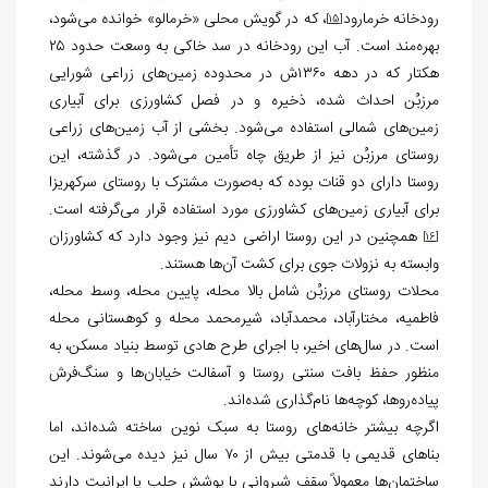
رودخانه خرمارود
، که در گویش محلی «خرمالو» خوانده می‌شود،
[15]
بهره‌مند است. آب این رودخانه در سد خاکی به وسعت حدود ۲۵
هکتار که در دهه ۱۳۶۰ش در محدوده زمین‌های زراعی شورایی
مرزبُن احداث شده، ذخیره و در فصل کشاورزی برای آبیاری
زمین‌های شمالی استفاده می‌شود. بخشی از آب زمین‌های زراعی
روستای مرزبُن نیز از طریق چاه تأمین می‌شود. در گذشته، این
روستا دارای دو قنات بوده که به‌صورت مشترک با روستای سرکهریزا
برای آبیاری زمین‌های کشاورزی مورد استفاده قرار می‌گرفته است.
همچنین در این روستا اراضی دیم نیز وجود دارد که کشاورزان
[16]
وابسته به نزولات جوی برای کشت آن‌ها هستند.
محلات روستای مرزبُن شامل بالا محله، پایین محله، وسط محله،
فاطمیه، مختارآباد، محمدآباد، شیرمحمد محله و کوهستانی محله
است. در سال‌های اخیر، با اجرای طرح هادی توسط بنیاد مسکن، به
منظور حفظ بافت سنتی روستا و آسفالت خیابان‌ها و سنگ‌فرش
پیاده‌روها، کوچه‌ها نام‌گذاری شده‌اند.
اگرچه بیشتر خانه‌های روستا به سبک نوین ساخته شده‌اند، اما
بناهای قدیمی با قدمتی بیش از ۷۰ سال نیز دیده می‌شوند. این
ساختمان‌ها معمولاً سقف شیروانی با پوشش حلب یا ایرانیت دارند