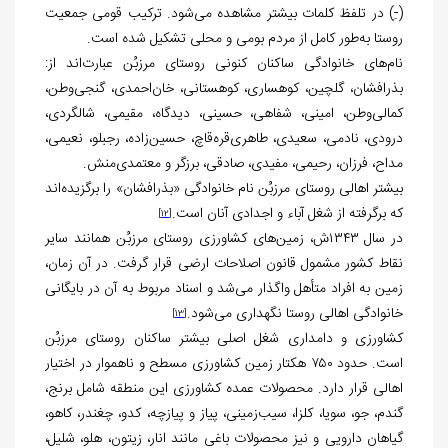
(-ِ) در تلفظ کلمات بیشتر مشاهده می‌شود. ترکیب قومی جمعیت
روستا به‌طور کامل از مردم بومی و محلی تشکیل شده است.
نام‌های خانوادگی ساکنان کنونی روستای مرزبُن عبارت‌اند از:
بذرافشان، گلچین، کوهساری، کوهستانی، خان‌احمدی، گنجی‌وطن،
کمالی‌وطن، امینی، شفاهی، حسینی، دیدگاه، مقیمی، شالگردی،
درودی، نادمی، سعیدی، طاهری‌قره‌قاچ، حسین‌زاده، رجبلو، نعیمی،
مداح، فرزان، رحیمی، مفیدی، صادقی، برزگر و معتمدی‌منش.
بیشتر اهالی روستای مرزبُن نام خانوادگی «بذرافشان» را برگزیده‌اند
که برگرفته از شغل آباء و اجدادی آنان است.
[12]
در سال ۱۳۴۳ش، زمین‌های کشاورزی روستای مرزبُن همانند سایر
نقاط کشور مشمول قانون اصلاحات ارضی قرار گرفت. در آن زمان،
زمین به افراد متأهل واگذار می‌شد و اسناد مربوط به آن در بایگانی
خانوادگی اهالی روستا نگهداری می‌شود.
[13]
کشاورزی و دامداری شغل اصلی بیشتر ساکنان روستای مرزبُن
است. حدود ۷۵۰ هکتار زمین کشاورزی مسطح و ناهموار در اختیار
اهالی قرار دارد. محصولات عمده کشاورزی این منطقه شامل برنج،
گندم، جو، سویا، کلزا، سیب‌زمینی، پیاز و پیازچه، کدو، چغندر، کاهو،
گیاهان دارویی و نیز محصولات باغی مانند انار، زیتون، هلو، شلیل،