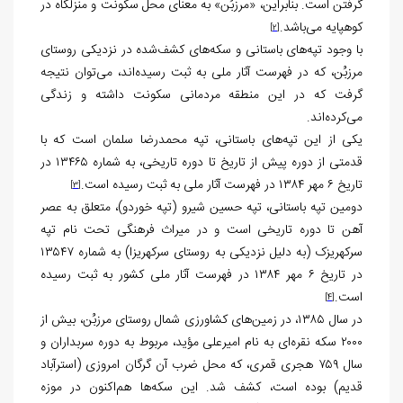
گرفتن است. بنابراین، «مرزبُن» به معنای محل سکونت و منزلگاه در
کوهپایه می‌باشد.
[2]
با وجود تپه‌های باستانی و سکه‌های کشف‌شده در نزدیکی روستای
مرزبُن، که در فهرست آثار ملی به ثبت رسیده‌اند، می‌توان نتیجه
گرفت که در این منطقه مردمانی سکونت داشته و زندگی
می‌کرده‌اند.
یکی از این تپه‌های باستانی، تپه محمدرضا سلمان است که با
قدمتی از دوره پیش از تاریخ تا دوره تاریخی، به شماره ۱۳۴۶۵ در
تاریخ ۶ مهر ۱۳۸۴ در فهرست آثار ملی به ثبت رسیده است.
[3]
دومین تپه باستانی، تپه حسین شیرو (تپه خوردو)، متعلق به عصر
آهن تا دوره تاریخی است و در میراث فرهنگی تحت نام تپه
سرکهریزک (به دلیل نزدیکی به روستای سرکهریزا) به شماره ۱۳۵۴۷
در تاریخ ۶ مهر ۱۳۸۴ در فهرست آثار ملی کشور به ثبت رسیده
است.
[4]
در سال ۱۳۸۵، در زمین‌های کشاورزی شمال روستای مرزبُن، بیش از
۲۰۰۰ سکه نقره‌ای به نام امیرعلی مؤید، مربوط به دوره سربداران و
سال ۷۵۹ هجری قمری، که محل ضرب آن گرگان امروزی (استرآباد
قدیم) بوده است، کشف شد. این سکه‌ها هم‌اکنون در موزه