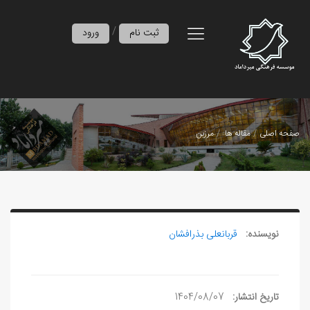
/
ثبت نام
ورود
صفحه اصلی
مقاله ها
مرزبن
نویسنده:
قربانعلی بذرافشان
تاریخ انتشار:
1404/08/07