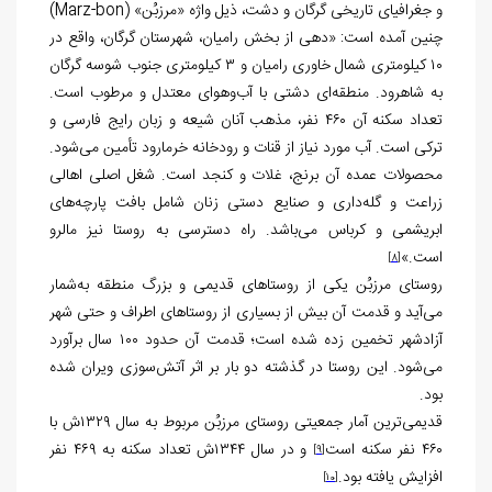
و جغرافیای تاریخی گرگان و دشت، ذیل واژه «مرزبُن» (Marz-bon)
چنین آمده است: «دهی از بخش رامیان، شهرستان گرگان، واقع در
۱۰ کیلومتری شمال خاوری رامیان و ۳ کیلومتری جنوب شوسه گرگان
به شاهرود. منطقه‌ای دشتی با آب‌وهوای معتدل و مرطوب است.
تعداد سکنه آن ۴۶۰ نفر، مذهب آنان شیعه و زبان رایج فارسی و
ترکی است. آب مورد نیاز از قنات و رودخانه خرمارود تأمین می‌شود.
محصولات عمده آن برنج، غلات و کنجد است. شغل اصلی اهالی
زراعت و گله‌داری و صنایع دستی زنان شامل بافت پارچه‌های
ابریشمی و کرباس می‌باشد. راه دسترسی به روستا نیز مالرو
است.»
[8]
روستای مرزبُن یکی از روستاهای قدیمی و بزرگ منطقه به‌شمار
می‌آید و قدمت آن بیش از بسیاری از روستاهای اطراف و حتی شهر
آزادشهر تخمین زده شده است؛ قدمت آن حدود ۱۰۰ سال برآورد
می‌شود. این روستا در گذشته دو بار بر اثر آتش‌سوزی ویران شده
بود.
قدیمی‌ترین آمار جمعیتی روستای مرزبُن مربوط به سال ۱۳۲۹ش با
۴۶۰ نفر سکنه است
و در سال ۱۳۴۴ش تعداد سکنه به ۴۶۹ نفر
[9]
افزایش یافته بود.
[10]