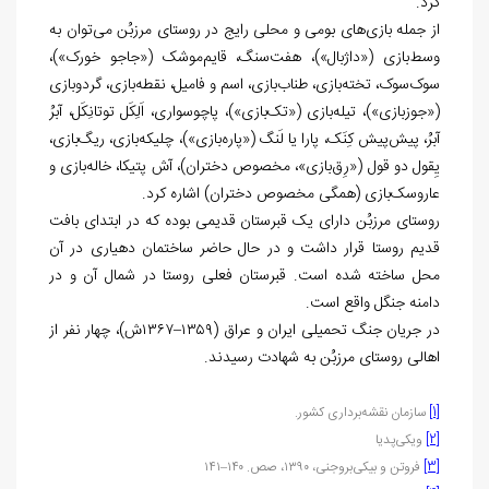
کرد.
از جمله بازی‌های بومی و محلی رایج در روستای مرزبُن می‌توان به
وسط‌بازی («داژبال»)، هفت‌سنگ، قایم‌موشک («جاجو خورک»)،
سوک‌سوک، تخته‌بازی، طناب‌بازی، اسم و فامیل، نقطه‌بازی، گردو‌بازی
(«جوز‌بازی»)، تیله‌بازی («تک‌بازی»)، پاچو‌سواری، اَلِکَل توتانِکَل، آبرُ
آبرُ، پیش‌پیش کِنَک، پارا یا لَنگ («پاره‌بازی»)، چلیکه‌بازی، ریگ‌بازی،
یِقول دو قول («رِق‌بازی»، مخصوص دختران)، آش پتیکا، خاله‌بازی و
عاروسک‌بازی (همگی مخصوص دختران) اشاره کرد.
روستای مرزبُن دارای یک قبرستان قدیمی بوده که در ابتدای بافت
قدیم روستا قرار داشت و در حال حاضر ساختمان دهیاری در آن
محل ساخته شده است. قبرستان فعلی روستا در شمال آن و در
دامنه جنگل واقع است.
در جریان جنگ تحمیلی ایران و عراق (۱۳۵۹–۱۳۶۷ش)، چهار نفر از
اهالی روستای مرزبُن به شهادت رسیدند.
[1]
سازمان نقشه‌برداری کشور.
[2]
ویکی‌پدیا
[3]
فروتن و بیکی‌بروجنی، ۱۳۹۰، صص. ۱۴۰–۱۴۱