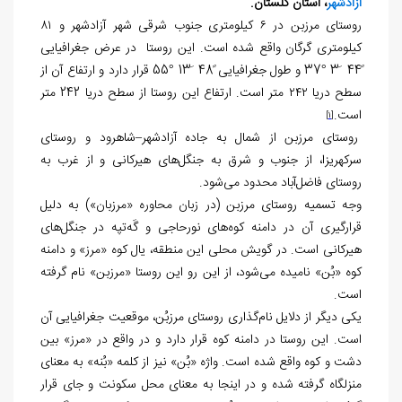
آزادشهر
، استان گلستان.
روستای مرزبن در ۶ کیلومتری جنوب شرقی شهر آزادشهر و ۸۱
کیلومتری گرگان واقع شده است. این روستا در عرض جغرافیایی
ً44 َ3 °37 و طول جغرافیایی ً48 َ13 °55 قرار دارد و ارتفاع آن از
سطح دریا ۲۴۲ متر است. ارتفاع این روستا از سطح دریا 242 متر
است.
[1]
روستای مرزبن از شمال به جاده آزادشهر–شاهرود و روستای
سرکهریزا، از جنوب و شرق به جنگل‌های هیرکانی و از غرب به
روستای فاضل‌آباد محدود می‌شود.
وجه تسمیه روستای مرزبن (در زبان محاوره «مرزبان») به دلیل
قرارگیری آن در دامنه کوه‌های نورحاجی و گَه‌تپه در جنگل‌های
هیرکانی است. در گویش محلی این منطقه، یال کوه «مرز» و دامنه
کوه «بُن» نامیده می‌شود، از این رو این روستا «مرزبن» نام گرفته
است.
یکی دیگر از دلایل نام‌گذاری روستای مرزبُن، موقعیت جغرافیایی آن
است. این روستا در دامنه کوه قرار دارد و در واقع در «مرز» بین
دشت و کوه واقع شده است. واژه «بُن» نیز از کلمه «بُنه» به معنای
منزلگاه گرفته شده و در اینجا به معنای محل سکونت و جای قرار