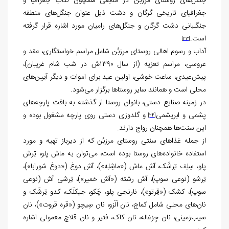
جنگل‌های روستای مرزبُن در منابعی همچون
کتاب
جغرافیا و
جغرافیای تاریخی گرگان و دشت ذیل عنوان جنگل‌های منطقه
جنگلبانی دشت گرگان و جنگل‌های رامیان مورد اشاره قرار گرفته
است.
[23]
آداب و رسوم اهالی روستای مرزبُن شامل مراسم خواستگاری، عقد و
عروسی، مراسم تعزیه (از سال ۱۳۹۰ش در شب شام غریبان)،
پیش‌عیدی، ساعت خوشی، اولین عید برای اموات و دیگر آیین‌های
محلی است و همانند سایر روستاها برگزار می‌شود.
در زمینه صنایع دستی، بانوان روستا از گذشته به بافت پارچه‌های
پشمی و ابریشمی
و گلدوزی دستی روی پارچه مشغول بوده و
[24]
این سنت‌ها همچنان رواج دارند.
از جمله غذاهای سنتی روستای مرزبُن که از دیرباز تهیه و مورد
استفاده خانواده‌های روستا بوده است، می‌توان به ماش پلو، تِرش
پلو، سِلِف تِرشَک، آش ماش («ماشِلِه»)، آش دوغ («دوغ شورابا»)،
تِرشو (نوعی سوپ)، آش رشته («آش خمیر»)، تِرشی آش (نوعی
سوپ)، کشک («قِرتو»)، نارنجی پلو، چَکو، جیکلَک، کدو تِرشَک و
نان‌های محلی شامل کماج، نان اَلَزو، نان سِیچو («قره قروت»)، نان
سیب‌زمینی، نان جِزغاله، نان کاک، فتیر و نان قلاچ معمولی اشاره