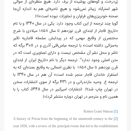
پُردرخت و کوه‌های پوشیده از برف دارد. هیچ منظره‌ای از حوالی
شهر استرآباد زیباتر نمی‌شود و هیچ ناحیه‌ای هم به اندازه آن‌جا
صحنه خونریزی‌های فراوان و تجاوزات نبوده است»
.
[7]
گویا چند ترجمه از این کتاب وجود دارد: یکی در سال 1340 و با نام
«ت‍اری‍خ‌ ق‍اج‍ار از اب‍ت‍دای‌ ق‍رن‌ ن‍وزده‍م‌ ت‍ا س‍ال‌ ۱۸۵۸ م‍ی‍لادی‌ ب‍ا ش‍رح‌
م‍خ‍ت‍ص‍ری‌ از وق‍ای‍ع‌ م‍ه‍م‍ی‌ ک‍ه‌ در پ‍ی‍دای‍ش‌ س‍ل‍س‍ل‍ه‌ ق‍اج‍اری‍ه‌ ت‍اث‍ی‍ر
به‌س‍زائ‍ی‌ داش‍ت‍ه‌ اس‍ت‌» با ترجمه ع‍ب‍اس‌ق‍ل‍ی‌ آذری‌ و در 308 برگه که
ناشر و محل نشر آن مشخص نیست و دارای تصاویری است که در
متن اصلی وجود ندارد
. ترجمه دیگر با نام «تاریخ ایران از ابتدای
[8]
قرن نوزدهم تا سال ۱۸۵۸ با نظری اجمالی به وقایع عمده‌ای که به
استقرار خاندان قاجار منجر شده است» آن هم در سال 1340 با
ترجمه ع‌. وح‍ی‍د‌ مازندرانی و در 431 برگه از سوی انتشارات سخن
در تهران چاپ شد
. انتشارات امیرکبیر در سال 1348، کتاب را با
[9]
همین نام و مترجم در تهران دوباره منتشر کرد
.
[10]
Robert Grant Watson
[1]
A history of Persia from the beginning of the nineteenth century to the
[2]
year 1858, with a review of the principal events that led to the establishment