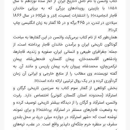
کتاب واتسن با نام کامل «تاریخ ایران از آغاز سده نوزدهم تا سال
۱۸۵۸ با بازبینی رویدادهای بزرگی که به برپایی خاندان
قاجار انجامید»
را انتشارات اِسمیت، اِلدِر و شرکا
در سال 1866
[3]
[2]
میلادی در لندن، در 465 برگه و در 15 گفتار به زبان انگلیسی چاپ
کرد
.
[4]
همان‌طور که از نام کتاب برمی‌آید، واتسن در این گفتارها به مباحث
گوناگون تاریخی ایران و برآمدن خاندان قاجار پرداخته است، از
جمله: جغرافیای طبیعی و انسانی ایران، صفویه و زندیه، قاجارها،
پادشاهی آقامحمدخان، پیمان گلستان، فتحعلی‌شاه، پیمان
ترکمن‌چای، محمدشاه، پیروان باب، پیمان پاریس و مانند آن. به
گفته نویسنده، وی مطالب را از منابع خارجی و ایرانی آن زمان
گردآوری کرده و در یک روال ترتیبی ارائه داده است
.
[5]
بخش کوتاهی از گفتار سوم کتاب به سرزمین تاریخی گرگان و
استرآباد (محدوده استان گلستان کنونی) اختصاص دارد. رابرت
واتسن، استرآباد و گرگان را از دیدگاه بیشتر تاریخی توصیف کرده و
به وضعیت قاجارهای مستقر در استرآباد پرداخته
و برای نمونه،
[6]
نوشته است که: «شهر استرآباد در دوازده میلی دریا، بر محل بلندی
مشرف بر منظره خرم جلگه‌ای دلپذیر واقع است. در عقب، تپه‌های