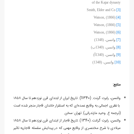
of the Kajar dynasty
Smith, Elder and Co
[3]
Watson, (1866)
[4]
Watson, (1866)
[5]
Watson, (1866)
[6]
[7]
واتسن، (1348)
[8]
واتسن، (1340ب)
[9]
واتسن، (1340آ)
[10]
واتسن، (1348)
منابع:
واتسن، رابرت گرنت. (1340آ). تاریخ ایران از ابتدای قرن نوزدهم تا سال ۱۸۵۸
با نظری اجمالی به وقایع عمده‌ای که به استقرار خاندان قاجار منجر شده است
(ترجمه ع. وحید مازندرانی). تهران: سخن.
واتسن، رابرت گرانت. (1340). ت‍اری‍خ‌ ق‍اج‍ار از اب‍ت‍دای‌ ق‍رن‌ ن‍وزده‍م‌ ت‍ا س‍ال‌ ۱۸۵۸
م‍ی‍لادی‌ ب‍ا ش‍رح‌ م‍خ‍ت‍ص‍ری‌ از وق‍ای‍ع‌ م‍ه‍م‍ی‌ ک‍ه‌ در پ‍ی‍دای‍ش‌ س‍ل‍س‍ل‍ه‌ ق‍اج‍اری‍ه‌ ت‍اث‍ی‍ر