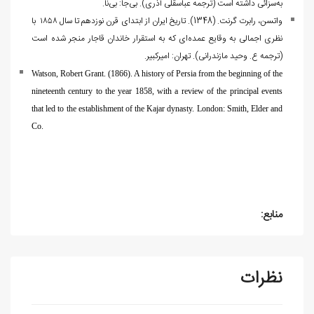
به‌س‍زائ‍ی‌ داش‍ت‍ه‌ اس‍ت‌ (ترجمه عباسقلی آذری). بی‌جا: بی‌نا.
واتسن، رابرت گرنت. (1348). تاریخ ایران از ابتدای قرن نوزدهم تا سال ۱۸۵۸ با
نظری اجمالی به وقایع عمده‌ای که به استقرار خاندان قاجار منجر شده است
(ترجمه ع. وحید مازندرانی). تهران: امیرکبیر.
Watson, Robert Grant. (1866). A history of Persia from the beginning of the
nineteenth century to the year 1858, with a review of the principal events
that led to the establishment of the Kajar dynasty. London: Smith, Elder and
Co.
منابع:
نظرات