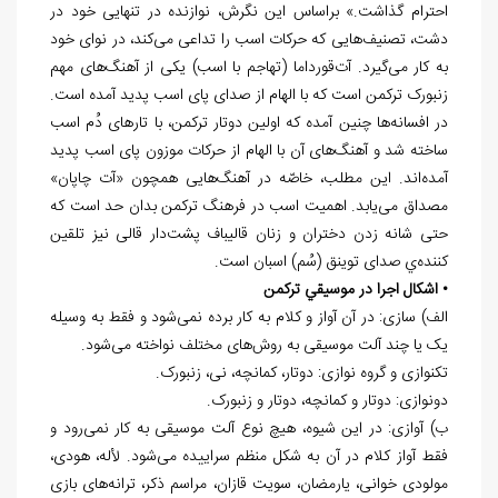
احترام گذاشت.» براساس این نگرش، نوازنده در تنهایی خود در
دشت، تصنیف‌هایی که حرکات اسب را تداعی می‌کند، در نوای خود
به کار می‌گیرد. آت‌قورداما (تهاجم با اسب) یکی از آهنگ‌های مهم
زنبورک ترکمن است که با الهام از صدای پای اسب پدید آمده است.
در افسانه‌ها چنین آمده که اولین دوتار ترکمن، با تارهای دُم اسب
ساخته شد و آهنگ‌های آن با الهام از حرکات موزون پای اسب پدید
آمده‌اند. این مطلب، خاصّه در آهنگ‌هایی همچون «آت چاپان»
مصداق می‌یابد. اهمیت اسب در فرهنگ ترکمن بدان حد است که
حتی شانه زدن دختران و زنان قالیباف پشت‌دار قالی نیز تلقين
كننده‌ي صدای توینق (سُم) اسبان است.
• اشكال اجرا در موسيقي تركمن
الف) سازی: در آن آواز و کلام به کار برده نمی‌شود و فقط به وسیله
یک یا چند آلت موسیقی به روش‌های مختلف نواخته می‌شود.
تکنوازی و گروه نوازی: دوتار، کمانچه، نی، زنبورک.
دونوازی: دوتار و کمانچه، دوتار و زنبورک.
ب) آوازی: در این شیوه، هیچ نوع آلت موسیقی به کار نمی‌رود و
فقط آواز کلام در آن به شکل منظم سراییده می‌شود. لأله، هودی،
مولودی خوانی، یارمضان، سویت قازان، مراسم ذکر، ترانه‌های بازی