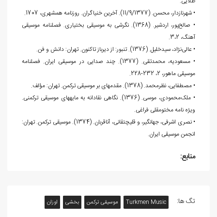
طلایی.
• شهرنازدار، محسن. (11/9/1377). آخرین خنیاگران. روزنامه همشهری، 1707.
• صالح‌پور، اردشیر. (1368). نگرشی به موسیقی بختیاری. فصلنامه موسیقی
آهنگ، 3،2.
• عالی‌نژاد، سیدخلیل. (1376). تنبور: از دیرباز تاکنون. تهران: دانش و فن.
• مسعودیه، محمدتقی. (1377). چند صدایی در موسیقی ایران. فصلنامه
موسیقی ماهور، 2، 232-228.
• مصطفایی، نظرمحمد. (1378). مقدمه‏ای بر موسیقی ترکمن. تهران: مؤلف.
• ملک‌محمودی، موسی. (1376). نگاهی نقادانه به مایه‏های موسیقی ترکمنی.
ویژه نامه مختومقلی فراغی.
• نصری اشرفی، جهانگیر، و قلیچ‏تقانی، آناقربان. (1374). موسیقی ترکمن. تهران:
انجمن موسیقی ایران.
منابع:
تگ ها:
Turkmen Music
موسیقی ترکمن
بخشی
اوزان