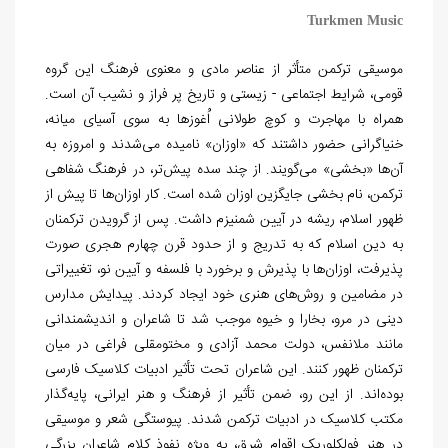
Turkmen Music
موسیقی ترکمن متأثر از عناصر مادی و معنوی فرهنگ این گروه
قومی، شرایط اجتماعی - زیستی و تاریخ پر فراز و نشیب آن است.
همراه با مهاجرت و کوچ طولانی اُغوزها به سوی آسیای میانه،
خنیاگرانی حضور داشتند که «اوزان» نامیده می‌شدند و امروزه به
آن‌ها «بخشی» می‌گویند. از چند سده پیش‌تر، در فرهنگ شفاهی
ترکمن، نام بخشی جایگزین اوزان شده است. کار اوزان‌ها تا پیش از
ظهور اسلام، ریشه در آیین شمنیزم داشت. پس از گرویدن ترکمنان
به دین اسلام که به تدریج و از حدود قرن چهارم هجری صورت
پذیرفت، اوزان‌ها با پذیرش و برخورد با فلسفه و آیین نو، تغییراتی
در مضامین و روش‌های هنری خود ایجاد کردند. پیدایش مدارس
دینی در مرو، بخارا و خیوه موجب شد تا شاعران و اندیشمندانی
مانند ملانفس، دولت محمد آزادی و مختومقلی فراغی در میان
ترکمنان ظهور کنند. این شاعران تحت تأثیر ادبیات کلاسیک فارسی
بوده‌اند. از این رو، ضمن تأثیر از فرهنگ و هنر ایرانی، پایه‌گذار
مکتب کلاسیک در ادبیات ترکمن شدند. پیوستگی شعر و موسیقی
در هنر فولکلوریک اقوام شرق، به ویژه نفوذ کلام شاعران بزرگی