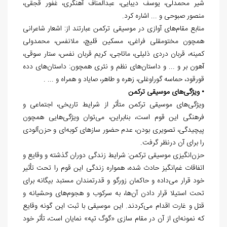
شیر محمدلی، یوسف دیبایی، عبدالمناف آهنگری، غفور قجقی،
منصور صبوحی و ... اشاره کرد.
منابع مقام‌های آوازی در موسیقی ترکمن عبارتند از: اشعار شاعرانی
همچون مختومقلی فراغی، مسکین قلیچ، ملانفس، محمدولی
کمینه، قربان دردی ذلیلی، ماتاجی، کریم قربان نفس، ستار سوقی،
آهون بر و ... و داستان‌های نظم و نثری همچون: داستان‌های دده
قورقود، حماسه گوراوغلی، زهره و طاهر، صایاد و همراه و ... .
• ویژگی‌های موسیقی ترکمن
ویژگی‌های موسیقی ترکمن متأثر از شرایط تاریخی، اجتماعی و
فرهنگی این قوم است، بنابراین، می‌توان ویژگی‌هایی همچون
پیچیدگی، تصویری بودن، عدم حضور سازهای کوبه‌ای و حزن‌آلودی
را برای آن درنظر گرفت.
حزن‌انگیزی موسیقی ترکمن: شرایط زندگی دوران گذشته و وقایع و
اتفاقات غم‌انگیز حادث شده، همواره زندگی این قوم را تحت تأثیر
خود قرار می‌داده و حاکمان زورگو و قدرتمندان مستبد بیگانه برای
تحت استیلا قرار دادن آن‌ها، به سرکوب و هجوم‌های وحشیانه و
قتل و غارت اقدام می‌کردند. این موسیقی با ثبت این گونه وقایع
که نمونه‌ای از آن در مقام سازی «گوگ تپه» نمایان است، تأثر خود