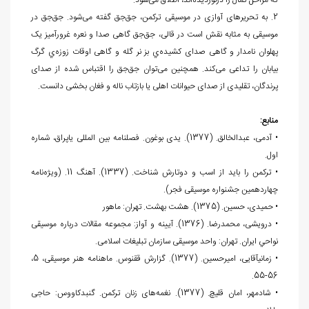
که مراحل کمال را درنوردیده‌اند، اطلاق می‌شود.
2. به تحریر‌های آوازی در موسیقی ترکمن، جق‌جق گفته می‌شود. جق‌جق در
موسیقی به مثابه نقش است در قالی، جق‌جق گاهی صدا و نعره غرورآمیز یک
پهلوان نامدار و گاهی صدای کشیده‌ي بز نر گله و گاهی اوقات زوزه‌ي گرگ
بیابان را تداعی می‌کند. همچنین می‌توان جق‌جق را اقتباس شده از صدای
پرندگان، تقلیدی از صدای حیوانات اهلی یا بازتاب ناله و فغان بخشی دانست.
منابع:
• آدمی، عبدالخالق. (1377). یدی بوغون. فصلنامه بین المللی یاپراق، شماره
اول.
• ترکمن را باید از اسب و دوتارش شناخت. (1337). آهنگ 11. (ویژه‌نامه
چهاردهمین جشنواره موسیقی فجر).
• حمیدی، حسین. (1375). هشت بهشت. تهران: ماهور
• درویشی، محمدرضا. (1376). آیینه و آواز: مجموعه مقالات درباره موسیقی
نواحي ايران. تهران: واحد موسیقی سازمان تبلیغات اسلامی.
• زمانی‏آقایی، امیرحسین. (1377). گزارش ققنوس. ماهنامه هنر موسیقی، 5،
56-55.
• شادمهر، امان قلیچ. (1377). نغمه‌های زنان ترکمن. گنبدکاووس: حاجی