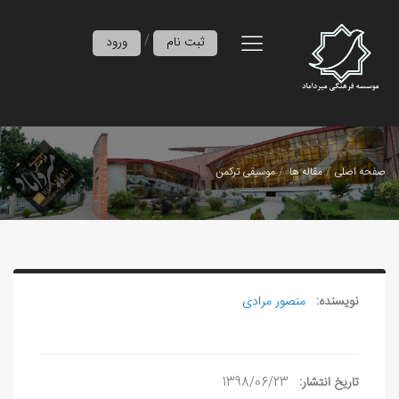
/
ثبت نام
ورود
صفحه اصلی
مقاله ها
موسیقی ترکمن
نویسنده:
منصور مرادی
تاریخ انتشار:
1398/06/23