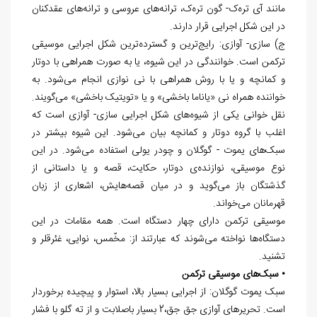
مانند آی تره‌ک- گون تره‌ک، ترانه‌های عروسی و ترانه‌های عقدکنان
در این شکل اجرایی قرار دارند.
ج) سازی- آوازی: رایج‌ترین و گسترده‌ترین شکل اجرایی موسیقی
ترکمن است. خوانندگی در این شیوه، یا به صورت همراهی با دوتار
و کمانچه و یا با روش همراهی با نی نوازی انجام می‌شود. به
خواننده همراه نی «یاناما باخشی» و یا «تویتیک باخشی» می‌گویند.
نقل خوانی یکی از شیوه‌های شکل اجرایی سازی- آوازی است که
اغلب با گروه دوتار و کمانچه بیان می‌شود. این شیوه بیشتر در
سبک‌های یموت - گوگلان و چودر یولی استفاده می‌شود. در این
نوع موسیقی، نوازنده‌ی دوتار، حکایت، قصه و یا داستانی از
گذشتگان باز می‌گوید و در میان قصه‌هایش، اشعاری از زبان
قهرمانان می‌خواند.
موسیقی ترکمن دارای چهار دستگاه است. همه مقامات در این
دستگاه‌ها نواخته می‌شوند که عبارتند از: مخّمس، نوایی، غئرق‏لر و
تشنید.
• سبک‌های موسیقی ترکمن
سبک یموت گوگلان: از اجرایی بسیار بالا، استوار و پیچیده برخوردار
است. تحریرهای آوازی جق جق،2 بسیار باصلابت و از ته گلو با فشار