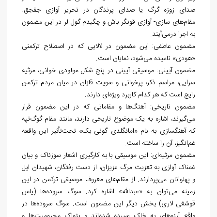
صدای زوزه گرگ یا صدای پرندگان در تحریر آوازی جق‎جق.
مقام‌های سازی- آوازی قونگر باش و چگیدم گول لر در این مضمون
به اجرا درمی‌آیند.
مضمون عاطفی: این مضمون در لالایی که در اصطلاح ترکمنی
«هودی» نامیده می‌شود، نمایان است.
مضمون آیینی: موسیقی آیینی در پنج شکل مولودی خوانی، مرثیه
سرایی، مراسم ذکر، پرخوانی و سویت قازان در میان مردم ترکمن
رايج است که هر کدام کاربرد ویژه‌ای دارند.
مضمون تاریخی: آهنگ‌ها و مقاماتی که در این مضمون قرار
می‌گیرند، اشاره به یک موضوع تاریخی دارند، مانند مقام گوگ‌تپه
که آهنگسازی به نام «امانگلدی گونی بک» تحت‌تأثیر این واقعه
غم‌انگیز، آن را ساخته است.
مضمون مرثیه‌ای: این موسیقی با به کارگیری اشعار سوزناک و بیان
غمناک آوازی به تعزیت مرگ عزیزان، از دست رفتگان، شهیدان ایل
و پهلوانان می‌پردازند. از مقام‌های معروف موسیقی ترکمن در این
زمینه می‌توان به «عبدالله» اشاره کرد. سوگ سروده‌ها (یاس
قوشغی لاری) بخش دیگر این مضمون است. سوگ سروده‌ها در
واقع آرزوهای به خاک سپرده شده‌اند و پژواک محرومیت‌ها و