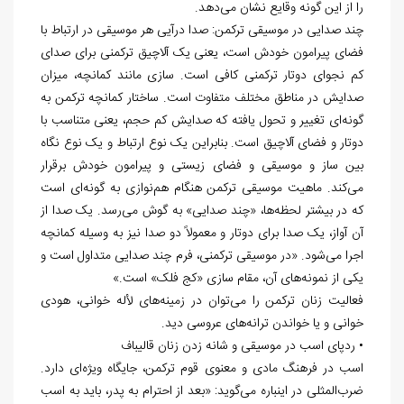
را از این گونه وقایع نشان می‌دهد.
چند صدایی در موسیقی ترکمن: صدا درآیی هر موسیقی در ارتباط با
فضای پیرامون خودش است، یعنی یک آلاچیق ترکمنی برای صدای
کم نجوای دوتار ترکمنی کافی است. سازی مانند کمانچه، میزان
صدایش در مناطق مختلف متفاوت است. ساختار کمانچه ترکمن به
گونه‌ای تغییر و تحول یافته که صدایش کم حجم، یعنی متناسب با
دوتار و فضای آلاچیق است. بنابراین یک نوع ارتباط و یک نوع نگاه
بین ساز و موسیقی و فضای زیستی و پیرامون خودش برقرار
می‌کند. ماهیت موسیقی ترکمن هنگام هم‌نوازی به گونه‌ای است
که در بیشتر لحظه‌ها، «چند صدایی» به گوش می‌رسد. یک صدا از
آن آواز، یک صدا برای دوتار و معمولاً دو صدا نیز به وسیله کمانچه
اجرا می‌شود. «در موسیقی ترکمنی، فرم چند صدایی متداول است و
یکی از نمونه‌های آن، مقام سازی «کج فلک» است.»
فعالیت زنان ترکمن را می‌توان در زمینه‌های لأله خوانی، هودی
خوانی و یا خواندن ترانه‌های عروسی دید.
• ردپای اسب در موسیقی و شانه زدن زنان قالیباف
اسب در فرهنگ مادی و معنوی قوم ترکمن، جایگاه ویژه‌ای دارد.
ضرب‌المثلی در این‏باره می‌گوید: «بعد از احترام به پدر، باید به اسب