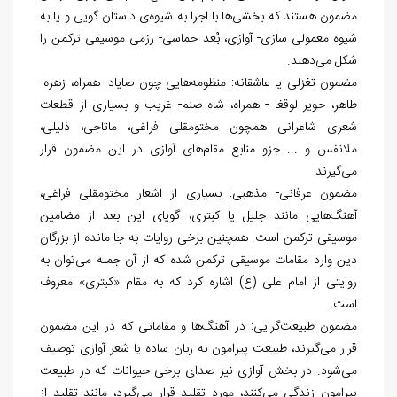
مضمون هستند که بخشی‌ها با اجرا به شیوه‌ی داستان گویی و یا به
شیوه معمولی سازی- آوازی، بُعد حماسی- رزمی موسیقی ترکمن را
شکل می‌دهند.
مضمون تغزلی یا عاشقانه: منظومه‌هایی چون صایاد- همراه، زهره-
طاهر، حویر لوقغا - همراه، شاه صنم- غریب و بسیاری از قطعات
شعری شاعرانی همچون مختومقلی فراغی، ماتاجی، ذلیلی،
ملانفس و ... جزو منابع مقام‌های آوازی در این مضمون قرار
می‌گیرند.
مضمون عرفانی- مذهبی: بسیاری از اشعار مختومقلی فراغی،
آهنگ‌هایی مانند جلیل یا کبتری، گویای این بعد از مضامین
موسیقی ترکمن است. همچنین برخی روایات به جا مانده از بزرگان
دین وارد مقامات موسیقی ترکمن شده که از آن جمله می‌توان به
روایتی از امام علی (ع) اشاره کرد که به مقام «کبتری» معروف
است.
مضمون طبیعت‌گرایی: در آهنگ‌ها و مقاماتی که در این مضمون
قرار می‌گیرند، طبیعت پیرامون به زبان ساده یا شعر آوازی توصیف
می‌شود. در بخش آوازی نیز صدای برخی حیوانات که در طبیعت
پیرامون زندگی می‌کنند، مورد تقلید قرار می‌گیرد، مانند تقلید از