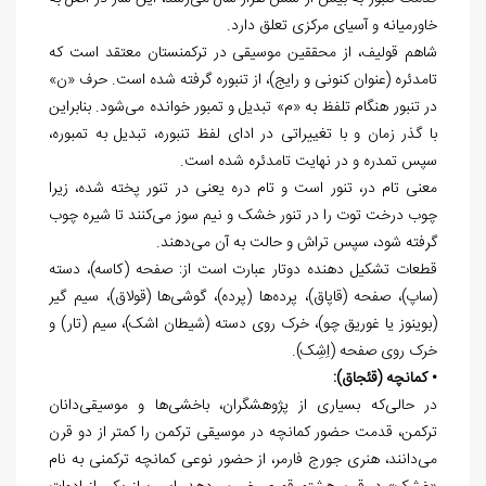
خاورمیانه و آسیای مرکزی تعلق دارد.
شاهم قولیف، از محققین موسیقی در ترکمنستان معتقد است که
تامدئره (عنوان کنونی و رایج)، از تنبوره گرفته شده است. حرف «ن»
در تنبور هنگام تلفظ به «م» تبدیل و تمبور خوانده می‌شود. بنابراین
با گذر زمان و با تغییراتی در ادای لفظ تنبوره، تبدیل به تمبوره،
سپس تمدره و در نهایت تامدئره شده است.
معنی تام در، تنور است و تام دره یعنی در تنور پخته شده، زیرا
چوب درخت توت را در تنور خشک و نیم سوز می‌کنند تا شیره چوب
گرفته شود، سپس تراش و حالت به آن می‌دهند.
قطعات تشکیل دهنده دوتار عبارت است از: صفحه (کاسه)، دسته
(ساپ)، صفحه (قاپاق)، پرده‌ها (پرده)، گوشی‌ها (قولاق)، سیم گیر
(بوینوز یا غوریق چو)، خرک روی دسته (شیطان اشک)، سیم (تار) و
خرک روی صفحه (اِشِک).
• کمانچه (قئجاق):
در حالی‌که بسیاری از پژوهشگران، باخشی‌ها و موسیقی‌دانان
ترکمن، قدمت حضور کمانچه در موسیقی ترکمن را کمتر از دو قرن
می‌دانند، هنری جورج فارمر، از حضور نوعی کمانچه ترکمنی به نام