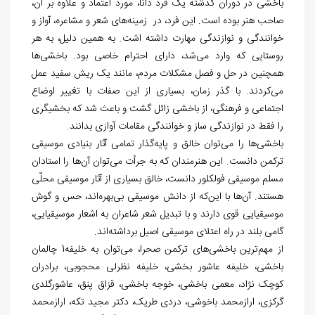
باخشی در دوران گذشته یک فرد دانا، مورد اعتماد و علاوه بر آن،
صاحب هنر بوده است. این فرد، در زمینه‌های شعر و مشاعره، آواز و
خوانندگی و نوازندگی مهارت داشته اشت. به همین دلیل، به هر
روستایی که وارد می‌شد، دارای احترام خاصی بود. باخشی‌ها
همچنین در حل و فصل مشکلات مردم، مانند یک ریش سفید عمل
می‌کردند. با گذر زمان، بسیاری از این صفات با تغییر اوضاع
اجتماعی و فرهنگی، از باخشی زائل گشت و باعث شد که بخشیگری
را فقط در نوازندگی ساز و خوانندگی مقامات آوازی بدانند.
باخشی‌ها را می‌توان خالق و پایه‌گذار تمامی آثار بنیادی موسیقی
ترکمن دانست. این هنرمندان که به جرأت می‌توان آن‌ها را استادان
مسلم موسیقی فولکلور دانست، خالق بسیاری از آثار موسیقی محلّی
هستند. آن‌ها با این‌که از دانش موسیقی بی‌بهره‌اند، حس و گوش
موسیقیایی قوی دارند و با تبدیل شعر شاعران به اشعار موسیقیایی،
گامی بلند در راه اعتلای موسیقی اصیل برداشته‌اند.
از مهم‌ترین باخشی‌های ترکمن صحرا، می‌توان به خلیفه1 چالمان
باخشی، خلیفه عاشور بخشی، خلیفه نظرلی محجوبی، برادران
کوچک نژاد، معمی باخشی، خوجه باخشی، قزاق پنق، عاشورگلدی
گرکزی، ارازمحمد باخوشی، دردی طریک، دکتر مجید تکه، ارازمحمد