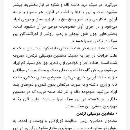
می‌گیرد. در سبک مرو، حالت ناله و شکوه در آواز بخشی‌ها بیشتر
مشهود است و این ناله‌ها را اغلب در انتهای هر مصرع یا جمله
آوازی به کار می‌برند. تحریر جق جق بسیار زیر، عمیق و درونی ایراد
می‌شود و در اجرای آواز، خصوصیت موجی در آن مشهود است.
بخشی‌هایی چون غفور قوجقی و رجب راوشی از اجراکنندگان این
سبک در ترکمن صحرا هستند.
سبک دامانه: دامانه در لغت به معنای دامنه کوه است. این سبک به
علت ظرافت در اجرا به «سبک مخملین موسیقی ترکمن» معروف
شده است. هنگام اجرا و خواندن آواز، تحریر جق جق بسیار کم ایراد
می‌شود، چرخش گلو نداشته و صدای صاف و مستقیم و در مواقعی
نیز به حالت اُپرایی خارج می‌شود. همچنین صدای بخشی، حالت
ناله و زاری داشته و به صورت مرتعش بدون تندی و نعره‌های بلند
ایراد می‌شود. مجموعه نظم و نثر شاه صنم- غریب که در مضمون
تغزّلی نیز هست، در این سبک اجرا می‌شود. اولیاء قلی یگانه
مهم‌ترین بخشی این سبک است.
• مضامین موسیقی ترکمن
مضمون حماسی- رزمی: منظومه كوراوغلی و یوسف و احمد، به
عنوان دو منظومه حماسی، از مهم‌ترین منابع مقام‌های آوازی در این