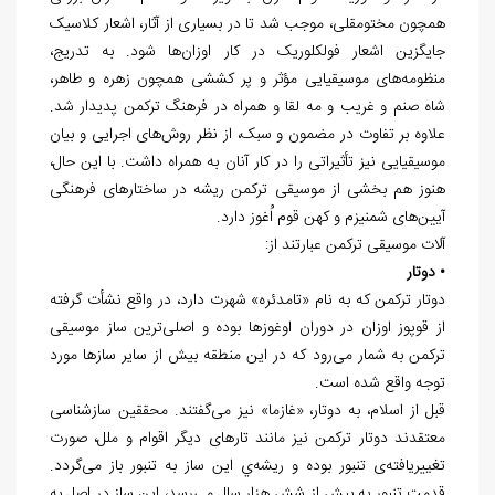
همچون مختومقلی، موجب شد تا در بسیاری از آثار، اشعار کلاسیک
جایگزین اشعار فولکلوریک در کار اوزان‌ها شود. به تدریج،
منظومه‌های موسیقیایی مؤثر و پر کششی همچون زهره و طاهر،
شاه صنم و غریب و مه لقا و همراه در فرهنگ ترکمن پدیدار شد.
علاوه بر تفاوت در مضمون و سبک، از نظر روش‌های اجرایی و بیان
موسیقیایی نیز تأثیراتی را در کار آنان به همراه داشت. با این حال،
هنوز هم بخشی از موسیقی ترکمن ریشه در ساختارهای فرهنگی
آیین‌های شمنیزم و کهن قوم اُغوز دارد.
آلات موسیقی ترکمن عبارتند از:
• دوتار
دوتار ترکمن که به نام «تامدئره» شهرت دارد، در واقع نشأت گرفته
از قوپوز اوزان در دوران اوغوزها بوده و اصلی‌ترین ساز موسیقی
ترکمن به شمار می‌رود که در این منطقه بیش از سایر سازها مورد
توجه واقع شده است.
قبل از اسلام، به دوتار، «غازما» نیز می‌گفتند. محققین سازشناسی
معتقدند دوتار ترکمن نیز مانند تارهای دیگر اقوام و ملل، صورت
تغییریافته‌ی تنبور بوده و ریشه‌ي این ساز به تنبور باز می‌گردد.
قدمت تنبور به بیش از شش هزار سال می‌رسد، این ساز در اصل به