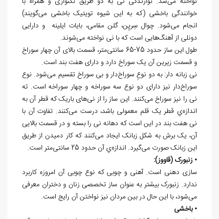
نواخته می‌شد. نوازندگی نی به دو طریق تکنوازی و همراه با
خوانندگی باخشی (که به این شیوه تویتیک باخشی می‌گویند)
انجام می‌شود. چوال سِرپِن، گلن مقامی، بایات ایلینه و دارایی
دونلی از آهنگ‌هایی است که با نی نواخته می‌شوند.
طول این ساز حدود 75-65 سانتی‌متر، قسمت بالای آن چهار سوراخ
و قسمت زیرین آن یک سوراخ دارد و دارای هفت بند است.
نی زبانه دار: به دو نوعِ سوراخ‌دار و بی سوراخ تقسیم می‌شود. نوع
سوراخ‌دار نیز دارای دو نوع سه سوراخه و چهار سوراخه است. ته
نی را نیز سوراخ می‌کنند. این ساز را از نی‌های باریک که قطر آن به
اندازه‌ي قطر یک قلم معمولی باشد، درست می‌کنند. تفاوت آن با
نی هفت بند در این است که دهانه نی را بسته و در قسمت بالایی
آن، یک برش به شکل زبانک ایجاد می‌کنند که کار دمیدن از طریق
این زبانک صورت می‌گیرد. اندازه‌ي آن حدود 25 سانتی‌متر است.
• زنبورک (قاووز):
سازی دهنی است. آهنی و چوبی که نوع چوبی آن امروزه کاربرد
ندارد. زنبورک بیشتر به عنوان ساز تخصصی زنان و دختران معرفی
می‌شود، با این حال در بین مردان نیز نواختن آن رایج است.
• باخشی