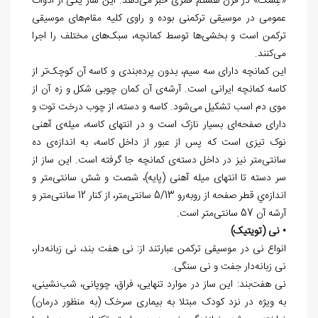
«غِشک» در قرن هشتم قمری خبر می‌دهد. این ساز یکی از ادوات
عمومی در موسیقی ترکمنی بوده و راوی کلیه مقام‌های موسیقی
ترکمن است و بخشی‌ها توسط کمانچه، سبک‌های مختلف را اجرا
می‌کنند.
اين كمانچه دارای سه سیم، بدون پرده‌بندی و کاسه آن کوچک‌تر از
کاسه کمانچه ایرانی است. آرشه‌ی آن کمان چوبی شکل و زه آن از
موی دم اسب تشکیل می‌شود. کاسه و دسته، از چوب درخت توت و
دارای صفحه‌ای بسیار نازک است و در انتهای کاسه، میله‌ی آهنی
نوک تیزی است که پس از عبور از داخل کاسه، به اندازه‌ی ده
سانتی‌متر نیز در داخل دسته‌ی کمانچه جا گرفته است. این ساز از
سر دسته تا انتهای میله آهنی (پایه)، شصت و شش سانتی‌متر و
اندازه‌ي قطر صفحه از روبه‌رو 5/13 سانتی‌متر، از کنار 12 سانتی‌متر و
آرشه آن 57 سانتی‌متر است.
• نی (تویتیک)
انواع نی در موسیقی ترکمن عبارتند از: نی هفت بند، نی زبانه‌دار،
نی زبانه‌دار جفت و نی سنگی.
نی هفت‌بند: این ساز در موارد تنهایی، فراق، چوپانی، شب‌نشینی،
به ویژه در نزد کودک مبتلا به بیماری سرخک (به منظور درمان)