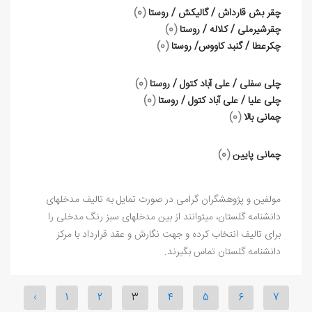
چقر بش قارداش / گالیکش / روستا
(0)
چقرشیرملی / کلاله / روستا
(0)
چکرعطا / گنبد کاووس/ روستا
(0)
چلی سفلی / علی آباد کتول / روستا
(0)
چلی علیا / علی آباد کتول / روستا
(0)
چمانی بالا
(0)
چمانی پایین
(0)
مولفین و پژوهشگران گرامی در صورت تمایل به تالیف مدخلهای
دانشنامه گلستان، میتوانند از بین مدخلهای سبز رنگ مدخلی را
برای تالیف انتخاب کرده و جهت نگارش و عقد قرارداد با مرکز
دانشنامه گلستان تماس بگیرند.
‹
1
2
3
4
5
6
7