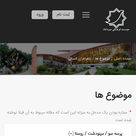
/
ثبت نام
ورود
صفحه اصلی
موضوع ها
جغرافیای انسانی
موضوع ها
*
: ستاره بودن ﯾﮏ ﻣﺪﺧﻞ ﺑﻪ ﻣﻨﺰﻟﻪ اﯾﻦ اﺳﺖ ﮐﻪ ﻣﻘﺎﻟﻪ ﻣﺮﺑﻮط ﺑﻪ آن ﻗﺒﻼ ﻧﻮﺷﺘﻪ
ﺷﺪه اﺳت
پرسه سو / مینودشت / روستا
(0)