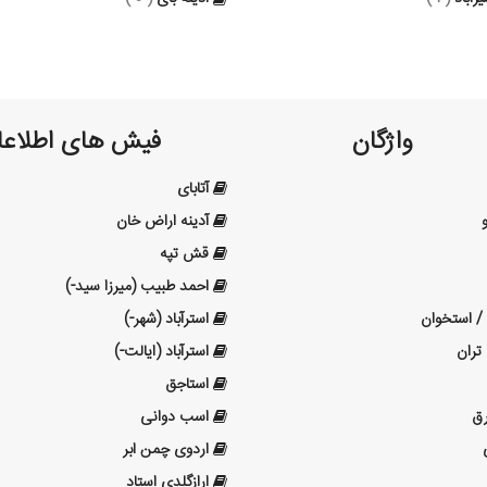
واژگان
فیش های اطلاعا
آتابای
و
آدینه اراض خان
قش تپه
احمد ­طبیب (میرزا سید-)
 / استخوان
استرآباد (شهر-)
تران
استرآباد (ایالت-)
استاجق
رق
اسب دوانی
اردوی چمن ابر
ارازگلدی استاد