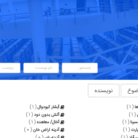
ضوع
نویسنده
ها
( 1 )
آبشار کبودوال
( 1 )
( 1 )
آتش بدون دود
( 1 )
سینا
( 1 )
آخال/ معاهده
( 1 )
يارت
( 1 )
آدینه‌ اراض‌ خان
( 0 )
رآباد
( 1 )
آدینه بای
( 0 )