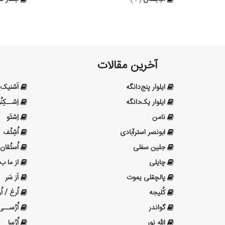
آخرین مقالات
ایلوار‌ پنج‌دانگه
اَشنیک
ایلوار یک‌دانگه
اِشــکِنُ
نامن
اِشتَو
ابونصر استرآبادی
اُشِتُف
جلین سفلی
اُستُقان
چایلی
از ما ب 
پالچقلی یموت
اَز سَر
کُلیجه
اُرغ / اُ
گواندر
اُرُســی
الله نور
اُرُسا