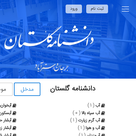
/
ثبت نام
ورود
دانشنامه گلستان
مدخل
مو
آب
( 1 )
آبخوان‌
آب سیاه‌ بالا
( 0 )
آبسكون
آب گرم زیارت
( 1 )
آبشار ح
آب و هوا
( 1 )
آبشار ز
آب‌بندان
( 1 )
آبشار شی