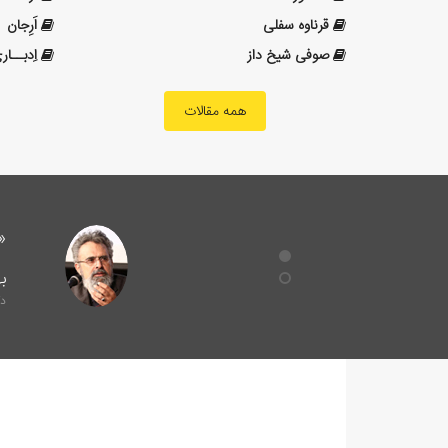
قرناوه سفلی
اَرِجان
صوفی شیخ داز
اِدبــار
همه مقالات
ب
دک