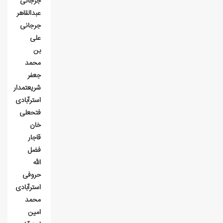
جرجانی
عبدالقاهر
جرجانی
علی
بن
محمد
جعفر
شريعتمدار
استرآبادی
فتحعلی
خان
قاجار
فضل
الله
حروفی
استرآبادی
محمد
امين