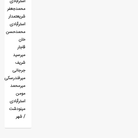
استرآبادی
محمدجعفر
شریعتمدار
استرآبادی
محمدحسن
خان
قاجار
میرسید
شریف
جرجانی
میرفندرسکی
میرمحمد
مومن
استرآبادی
مینودشت
/ شهر